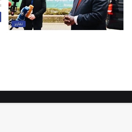
ا
تقارير