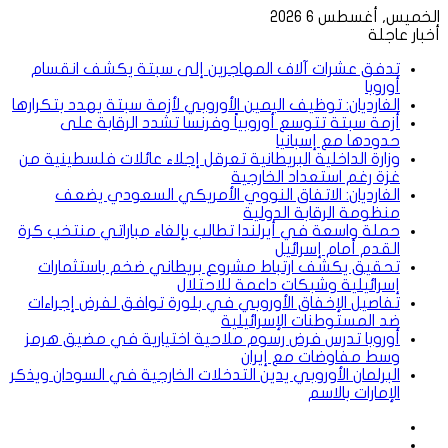
الخميس, أغسطس 6 2026
أخبار عاجلة
تدفق عشرات آلاف المهاجرين إلى سبتة يكشف انقسام
أوروبا
الغارديان: توظيف اليمين الأوروبي لأزمة سبتة يهدد بتكرارها
أزمة سبتة تتوسع أوروبياً وفرنسا تشدد الرقابة على
حدودها مع إسبانيا
وزارة الداخلية البريطانية تعرقل إجلاء عائلات فلسطينية من
غزة رغم استعداد الخارجية
الغارديان: الاتفاق النووي الأمريكي السعودي يضعف
منظومة الرقابة الدولية
حملة واسعة في أيرلندا تطالب بإلغاء مباراتي منتخب كرة
القدم أمام إسرائيل
تحقيق يكشف ارتباط مشروع بريطاني ضخم باستثمارات
إسرائيلية وشبكات داعمة للاحتلال
تفاصيل الإخفاق الأوروبي في بلورة توافق لفرض إجراءات
ضد المستوطنات الإسرائيلية
أوروبا تدرس فرض رسوم ملاحية اختيارية في مضيق هرمز
وسط مفاوضات مع إيران
البرلمان الأوروبي يدين التدخلات الخارجية في السودان ويذكر
الإمارات بالاسم
إضافة
مقال
عمود