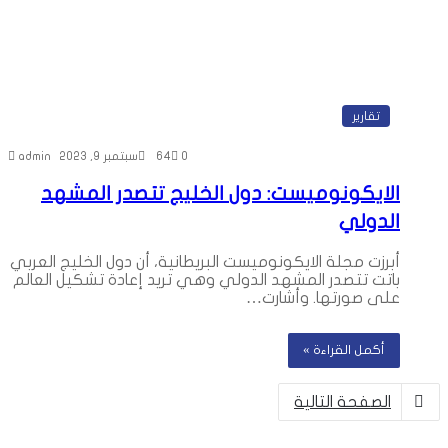
تقارير
0
64
سبتمبر 9, 2023
admin
الايكونوميست: دول الخليج تتصدر المشهد
الدولي
أبرزت مجلة الايكونوميست البريطانية، أن دول الخليج العربي
باتت تتصدر المشهد الدولي وهي تريد إعادة تشكيل العالم
على صورتها. وأشارت…
أكمل القراءة »
الصفحة التالية