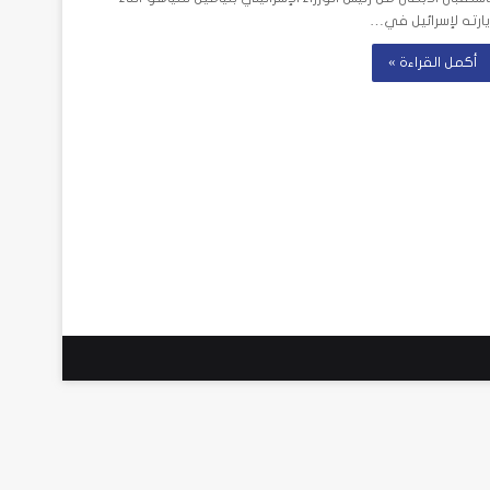
يارته لإسرائيل في…
أكمل القراءة »