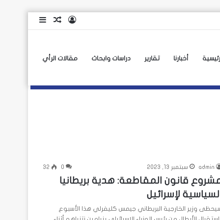
تسجيل
مقال
إضافة
الدخول
عشوائي
عمود
جانبي
رئيسية
أخبارنا
تقارير
دراسات وابحاث
مقالات الرأي
admin
سبتمبر 13, 2023
0
32
شروع قانون المقاطعة: هدية بريطانيا
لسياسية لإسرائيل
يحظى وزير الخارجية البريطاني جيمس كليفرلي هذا الأسبوع
استقبال الأبطال من رئيس الوزراء الإسرائيلي بنيامين نتنياهو أثناء