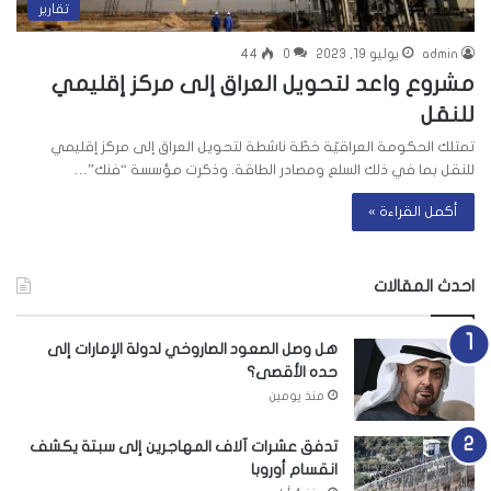
تقارير
admin
يوليو 19, 2023
0
44
مشروع واعد لتحويل العراق إلى مركز إقليمي
للنقل
تمتلك الحكومة العراقيّة خطّة ناشطة لتحويل العراق إلى مركز إقليمي
للنقل بما في ذلك السلع ومصادر الطاقة. وذكرت مؤسسة “فنك”…
أكمل القراءة »
احدث المقالات
هل وصل الصعود الصاروخي لدولة الإمارات إلى
حده الأقصى؟
منذ يومين
تدفق عشرات آلاف المهاجرين إلى سبتة يكشف
انقسام أوروبا