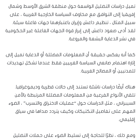
تميل دراسات التضليل الواسعة حول منطقة الشرق الأوسط وشمال
إفريقيا إلى التوافق مع مخاوف السياسة الخارجية الغربية ، على
سبيل المثال ، تنظيم داعش وإيران باعتبارهما جهات فاعلة سيئة.
لقد أدى صعود داعش إلى إبراز قوة الجهات الفاعلة غير الحكومية
في نشر الدعاية البشعة والمروعة.
كما أنه يعكس حقيقة أن المعلومات المضللة أو الدعاية تميل إلى
إثارة اهتمام صانعي السياسة الغربيين فقط عندما تشكل تهديدات
للمدنيين أو المصالح الغربية.
هناك أيضًا دراسات ناشئة تستند إلى حالات قطرية وديموغرافيا.
تلقي الأنواع الفرعية من المعلومات المضللة المرتبطة بالأمن
السيبراني ، مثل الدراسات حول “عمليات الاختراق والتسرب” ، الضوء
المهم على تفاصيل التكتيكات وكيف يتردد صداها في سياق
إقليمي.
ومع ذلك ، نظرًا للحاجة إلى تسليط الضوء على حملات التضليل