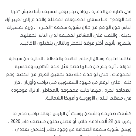
في كتابه عن الدعاية ، يجادل بيتر بوميرانتسيف بأننا نعيش “حربًا
ضد الواقع”. هنا تسعى المعلومات المضللة والخداع إلى تغيير آراء
الناس حول الواقع من خلال تشويه سمعة “الخبراء” ، وزرع تفسيرات
بديلة ، واللعب على المشاعر العميقة لدى الناس لجعلهم
يشعرون بأنهم أكثر عرضة للخطر وبالتالي يتقبلون الأكاذيب.
لطالما اعتبرت وسائل الإعلام الناقدة والفعالة ، الخالية من سيطرة
الدولة ، آلية يتم من خلالها فضح مثل هذه الأكاذيب ومحاسبة
الحكومات ، حتى لو حدث ذلك بعد تحقيق الغرض من الكذبة. ومع
ذلك ، على الرغم من جهود الشعبويين مثل ترامب وأوربان ، فإن
الصحافة الحرة ، مهما كانت محفوفة بالمخاطر ، لا تزال موجودة
في معظم البلدان الأوروبية وأمريكا الشمالية.
كشفت صحيفة واشنطن بوست أن الرئيس دونالد ترامب قدم ما
يقرب من 22 ألف ادعاء كاذب أو مضلل بحلول منتصف عام 2020 ،
وينتج تشويه سمعة الصحافة عن وجود نظام إعلامي تعددي ،