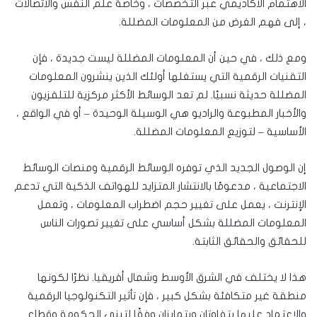
الاهتمام الأكاديمي عبر التخصصات ، وخاصة علم النفس والاتصالات
، إلى فهم الغرض من المعلومات المضللة.
ومع ذلك ، في حين أن المعلومات المضللة ليست جديدة ، فإن
التقنيات الرقمية التي يستغلها أولئك الذين ينشرون المعلومات
المضللة حديثة نسبيًا. لم تعد الوسائط الأكثر مركزية للتلفزيون
والأخبار المطبوعة والراديو هي الوسيلة الوحيدة – أو في الواقع ،
الأساسية – لتوزيع المعلومات المضللة.
إن الوصول الجديد الذي توفره الوسائط الرقمية ومنصات الوسائط
الاجتماعية ، مدعومًا بالانتشار المتزايد للهواتف الذكية التي تدعم
الإنترنت ، يعمل على تغيير حجم اضطراب المعلومات ، وتعمل
المعلومات المضللة بشكل أساسي على تغيير تصورات الناس
للحقائق والحقائق الثابتة.
هذا لا يختلف في الشرق الأوسط وشمال أفريقيا. نظرًا لكونها
منطقة غير متكافئة بشكل كبير ، فإن تأثير التكنولوجيا الرقمية
والاعتماد عليها يتفاوتان ويتمايزان وفقًا لتبني الحكومة وقطاع