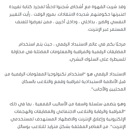
وقد شربت القهوة مع أشخاص سُجنوا لاحقًا لمجرد كتابة تغريدة
اعتبرتها حكومتهم شديدة الانتقادات. بمرور الوقت ، رأيت التغيير
النفسي والضرر ، بداخلي ، وداخل آخرين ، ممن تعرضوا للعنف
المستمر عبر الإنترنت.
مرحبًا بكم في عالم الاستبداد الرقمي ، حيث يتم استخدام
المضايقات الرقمية والمراقبة والمعلومات المضللة في محاولة
للسيطرة على السلوك البشري.
الاستبداد الرقمي هو “استخدام تكنولوجيا المعلومات الرقمية من
قبل الأنظمة الاستبدادية لمراقبة وقمع والتلاعب بالسكان
المحليين والأجانب”.
وهو يتضمن سلسلة واسعة من الأساليب القمعية ، بما في ذلك
“المراقبة والرقابة والتلاعب الاجتماعي والمضايقات والهجمات
الإلكترونية وإغلاق الإنترنت والاضطهاد المستهدف لمستخدمي
الإنترنت”. من العناصر المقلقة بشكل متزايد للتلاعب بوسائل