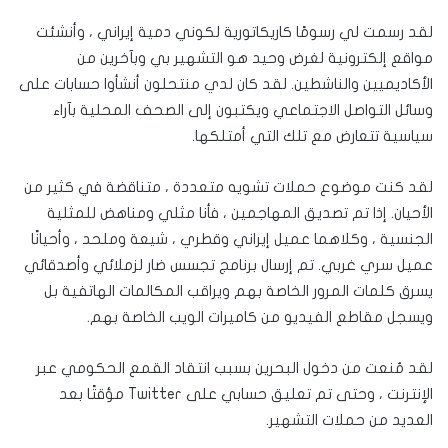
لقد رسمت لي رسومًا كاريكاتورية لكوني دمية إيراني ، وأنشئت
مواقع إلكترونية لغرض وحيد هو التشهير بي وبآخرين من
الأكاديميين والناشطين. لقد كان لدي منتحلون أنشأوا حسابات على
وسائل التواصل الاجتماعي ويكتبون إلى الصحف المحلية بآراء
سياسية تتعارض مع تلك التي أمتلكها.
لقد كنت موضوع حملات تشويه متعددة ، متناقضة في كثير من
الأحيان. إذا تم تصديق المهاجمين ، فأنا مثلي ومناهض للمثلية
الجنسية ، وكلاهما عميل إيراني وقطري ، شيعة وملحد ، وأحيانًا
عميل سري غربي. تم إرسال برنامج تجسس ضار لزملائي وأصدقائي
يسرق كلمات المرور الخاصة بهم ويراقب المكالمات الهاتفية بل
ويسجل مقاطع الفيديو من كاميرات الويب الخاصة بهم.
لقد مُنعت من دخول البحرين بسبب انتقاد القمع الحكومي عبر
الإنترنت ، وحتى تم تعليق حسابي على Twitter مؤقتًا بعد
العديد من حملات التشهير.