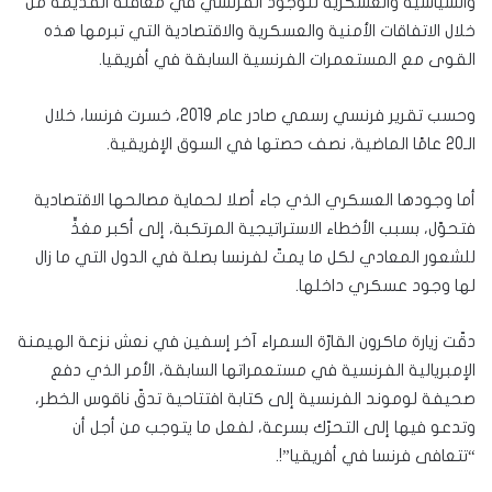
والسياسية والعسكرية للوجود الفرنسي في معاقله القديمة من
خلال الاتفاقات الأمنية والعسكرية والاقتصادية التي تبرمها هذه
القوى مع المستعمرات الفرنسية السابقة في أفريقيا.
وحسب تقرير فرنسي رسمي صادر عام 2019، خسرت فرنسا، خلال
الـ20 عامًا الماضية، نصف حصتها في السوق الإفريقية.
أما وجودها العسكري الذي جاء أصلا لحماية مصالحها الاقتصادية
فتحوّل، بسبب الأخطاء الاستراتيجية المرتكبة، إلى أكبر مغذٍّ
للشعور المعادي لكل ما يمتّ لفرنسا بصلة في الدول التي ما زال
لها وجود عسكري داخلها.
دقّت زيارة ماكرون القارّة السمراء آخر إسفين في نعش نزعة الهيمنة
الإمبريالية الفرنسية في مستعمراتها السابقة، الأمر الذي دفع
صحيفة لوموند الفرنسية إلى كتابة افتتاحية تدقّ ناقوس الخطر،
وتدعو فيها إلى التحرّك بسرعة، لفعل ما يتوجب من أجل أن
“تتعافى فرنسا في أفريقيا”!.