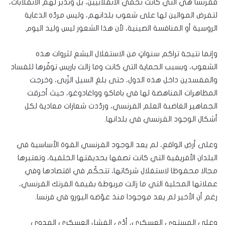
ففرنسا هي التي كانت تحمي الانقلابيين، بل وتدبّر لهم الانقلابات،
لتفرض الموالين لها على شعوب بلدانهم، وليس مردّه الدعاية
الروسية أو المنافسة الصينية، لأن هذا الشعور ليس وليد اليوم.
وإنما نتيجة تراكم سنواتٍ من الاستغلال البشع لثروات هذه
الشعوب، وبسبب الحماية التي كانت وما زالت باريس توفّرها للفساد
والمفسدين داخل هذه الدول، حتى بلغ السيل الزّبى، وخرجت
المظاهرات المناهضة لها في باماكو وواغادوغو، حيث أحرقت
الجماهير الغاضبة العلم الفرنسي، وردّدت شعارات معادية لكل
أشكال الوجود الفرنسي في بلدانها.
وعلى أرض الواقع، لم يعد الوجود الفرنسي القوة الأساسية في
البلدان الأفريقية التي كانت تصفها بحديقتها الخلفية، وتعتبرها
مجالا محفوظا لاستغلال شركاتها، تتحكّم في اقتصادها وفي
عملاتها المحلية التي ما زالت مربوطة بقيمة الفرنك الفرنسي،
رغم أن الأخير لم يعد موجودا منذ عوّضه اليورو في فرنسا.
وعلى المستوى العسكري، أدّى الفشل العسكري المدوي