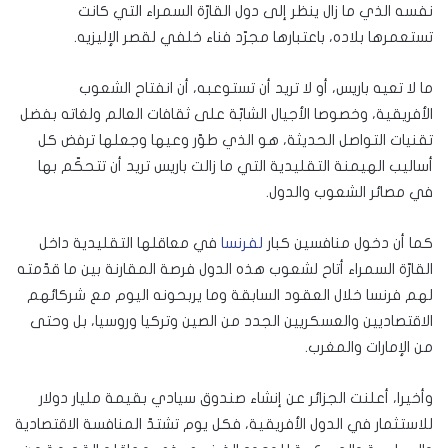
نفسه الذي ما زال ينظر إلى دول القارّة السمراء التي كانت
تستعمرها بلاده، باعتبارها مجرّد فناء خلفي لقصر الإليزيه.
ما لا تعيه باريس، أو لا تريد أن تستوعبه، أن انفتاح الشعوب
الأفريقية، وخصوصا الأجيال الشابّة على ثقافات العالم ولغاته بفضل
تقنيات التواصل الحديثة، هو الذي طوّر وعيها وجعلها ترفض كل
أساليب الهيمنة التقليدية التي ما زالت باريس تريد أن تتحكّم بها
في مصائر الشعوب والدول.
كما أن دخول منافسين كبار
لفرنسا
في معاقلها التقليدية داخل
القارّة السمراء أتاح لشعوب هذه الدول فرصة المقارنة بين ما قدّمته
لهم فرنسا خلال العقود السابقة وما يربحونه اليوم مع شركائهم
الاقتصاديين والعسكريين الجدد من الصين وتركيا وروسيا، بل وحتى
من الإمارات والمغرب.
وأخيرا، أعلنت الجزائر عن إنشاء صندوق سيادي بقيمة مليار دولار
للاستثمار في الدول الأفريقية، فكل يوم تشتدّ المنافسة الاقتصادية