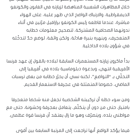
خلال المظاهرات الشعبية المناهضة لزيارته في الغابون والكونغو
الديمقراطية، والارتباك الواضح الذي ظهر عليه، على الهواء
مباشرة، عندما قاطعه رئيس الكونغو برازافيل مرّتين في أثناء
ندوتهما الصحافية المشتركة، لتصحيح معلومات خطابه
المتعجرف، وينهره بنبرة هادئة، ولكن واثقة، لوضع حدّ لتدخّله
في شؤون بلاده الداخلية.
بدأ ماكرون زيارته المستعمرات السابقة لبلاده بالقول إن عهد فرنسا
الأفريقية انتهى، وبدعوة دبلوماسية بلاده في أفريقيا إلى
التحلّي بـ “التواضع”، لكنه نسي أن يحرّر خطابه من بعض ترسبات
الماضي، خصوصا المتمثلة في عجرفة الاستعمار القديم.
ومن سوء حظه أن تركيبته الشخصية تجعل منه شخصا متعجرفا
بامتياز، حتى من دون أن يتكلّم، يتعامل بعجرفة وخشونة، حتى مع
مواطني بلده، ويتصرّف وهو ما زال يعتقد أن فرنسا قوة عظمى.
فيما يؤكد الواقع أنها تراجعت إلى المرتبة السابعة بين أقوى