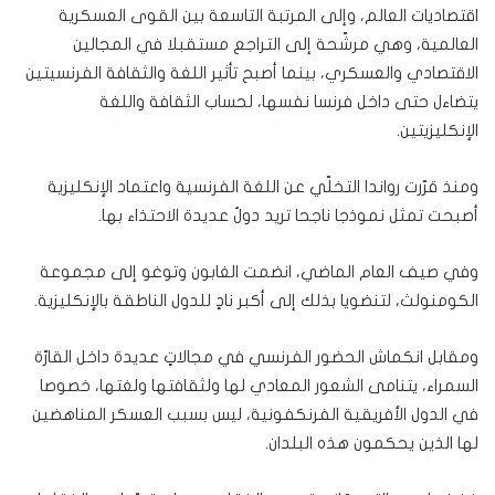
اقتصاديات العالم، وإلى المرتبة التاسعة بين القوى العسكرية
العالمية، وهي مرشّحة إلى التراجع مستقبلا في المجالين
الاقتصادي والعسكري، بينما أصبح تأثير اللغة والثقافة الفرنسيتين
يتضاءل حتى داخل فرنسا نفسها، لحساب الثقافة واللغة
الإنكليزيتين.
ومنذ قرّرت رواندا التخلّي عن اللغة الفرنسية واعتماد الإنكليزية
أصبحت تمثل نموذجا ناجحا تريد دولٌ عديدة الاحتذاء بها.
وفي صيف العام الماضي، انضمت الغابون وتوغو إلى مجموعة
الكومنولث، لتنضويا بذلك إلى أكبر نادٍ للدول الناطقة بالإنكليزية.
ومقابل انكماش الحضور الفرنسي في مجالاتٍ عديدة داخل القارّة
السمراء، يتنامى الشعور المعادي لها ولثقافتها ولغتها، خصوصا
في الدول الأفريقية الفرنكفونية، ليس بسبب العسكر المناهضين
لها الذين يحكمون هذه البلدان.