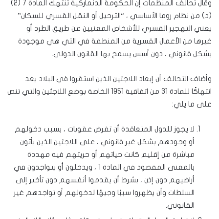
وقال تحالف المنظمات إن الحكومة الدنماركية تنتهك المادة 7 (2)
(د) من نظام روما الأساسي ، “الترحيل أو النقل القسري للسكان”
يعني التهجير القسري للأشخاص المعنيين عن طريق الطرد أو
غيرها من الأعمال القسرية من المنطقة في التي هي موجودة
بشكل قانوني ، دون أسس يسمح بها القانون الدولي.
وأضاف التحالف أن إبعاد اللاجئين الذين استقروا في البلاد يعد
انتهاكًا للمادة 31 من اتفاقية 1951 الخاصة بوضع اللاجئين والتي تنص
على ما يلي:
لا يجوز للدول المتعاقدة أن تفرض عقوبات ، بسبب دخولهم
أو وجودهم بشكل غير قانوني ، على اللاجئين الذين يأتون
مباشرة من إقليم كانت حياتهم أو حريتهم فيه مهددة
بالمعنى المقصود في المادة 1 ، ويدخلون أو يتواجدون في
أراضيهم دون إذن ، بشرط أن يقدموا أنفسهم دون تأخير إلى
السلطات وأن يظهروا سببًا وجيهًا لدخولهم أو تواجدهم غير
القانوني.