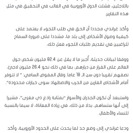
باللاجئين، فشلت الدول الأوروبية في الغالب في التحقيق في مثل
هذه التقارير.
وأكد غراندي مجددا أن الحق في طلب اللجوء لا يعتمد على
كيفية وصول الأشخاص إلى بلد ما، مشددا على ضرورة السماح
للراغبين في تقديم طلبات اللجوء فعل ذلك.
ووفقا لبيانات حديثة، أُجبر ما لا يقل عن 82.4 مليون شخص حول
العالم على الفرار من ديارهم، بما في ذلك نحو 26.4 مليون لاجئ،
نصفهم تقريبا دون سن الـ 18 عاما. وقال المفوض السامي: ” لا تتوفر
أمام الأشخاص الفارين من الحرب والاضطهاد سوى خيارات محدودة”.
واستبعد أن تكون الجدران والأسوار “بمثابة رادع ذي مغزى”، مشيرا
إلى أنها ستساهم، بدلا من ذلك، في زيادة المعاناة، لا سيما بالنسبة
للنساء والأطفال.
ودعا غراندي إلى وضع حد لما يحدث على الحدود الأوروبية، وأكد