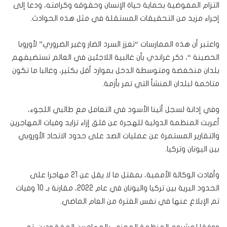
التزام المفوضية بحماية حياة الإنسان وحقوقه وكرامته، ودعا إلى
إجراء مزيد من التحقيقات المستقلة في مثل هذه الحوادث.
واعتبر أن هذه الممارسات “تعزز السرد الضار وغير الضروري” لأوروبا
الحصينة “، ذكر غراندي بأن غالبية اللاجئين في العالم تستضيفهم
بلدان منخفضة ومتوسطة الدخل بموارد أقل بكثير، وغالبا ما تكون
متاخمة لبلدان المنشأ التي تمر بأزمة.
وفي إدانة لسجل أثينا الأسود في التعامل مع طالبي اللجوء،
أعربت المنظمة الدولية للهجرة عن قلق إزاء تزايد وفيات المهاجرين
والتقارير المستمرة عن عمليات الصد على حدود الاتحاد الأوروبي
بين اليونان وتركيا.
وأفادت الوكالة الأممية، بمقتل ما لا يقل عن 21 مهاجرا على
الحدود البرية بين تركيا واليونان في عام 2022، مقارنة بـ 10 وفيات
تم الإبلاغ عنها في نفس الفترة من العام الماضي.
ووفقا لمشروع المنظمة المعني بالمهاجرين المفقودين، تم