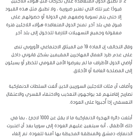
لا تطبق الدول المتعاقدة على تحركات مثل هؤلاء اللاجئين
قيودًا غير تلك التي تعتبر ضرورية ، ولا تطبق مثل هذه القيود
إلا حتى يتم تسوية وضعهم في الدولة أو حصولهم على
قبول في بلد آخر. تمنح الدول المتعاقدة هؤلاء اللاجئين فترة
معقولة وجميع التسهيلات اللازمة للدخول إلى بلد آخر.
وقال التحالف إن المادة 19 من الميثاق الاجتماعي الأوروبي تنص
على عدم طرد العمال المهاجرين المقيمين بشكل قانوني داخل
أراضي الدول الأطراف ما لم يعرضوا الأمن القومي للخطر أو يسيئون
إلى المصلحة العامة أو الأخلاق.
وأضاف أن مئات اللاجئين السوريين الذين ألغت السلطات الدنماركية
تصاريح إقامتهم قد يواجهون التعذيب والاختفاء القسري والاعتقال
التعسفي إذا أُجبروا على العودة.
أبلغت دائرة الهجرة الدنماركية ما لا يقل عن 1000 لاجئ ، بما في
ذلك الأطفال ، أنه سيتعين عليهم العودة إلى سوريا بعد أن اعتبرت
الدنمارك دمشق والمنطقة المحيطة بها آمنة للعودة. تم إلغاء