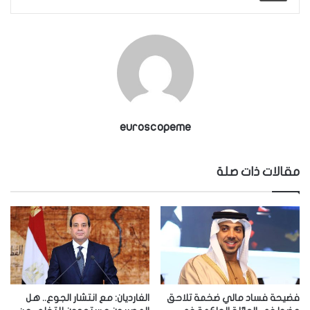
euroscopeme
مقالات ذات صلة
فضيحة فساد مالي ضخمة تلاحق
الغارديان: مع انتشار الجوع.. هل