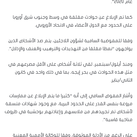
عام 2020”.
كما تم الإبلاغ عن حوادث مقلقة في وسط وجنوب شرق أوروبا
على الحدود مع الدول الأعضاء في الاتحاد الأوروبي.
وفقا للمفوضية السامية لشؤون اللاجئين، يتم صد الأشخاص الذين
يواجهون “نمطا مقلقا من التهديدات والترهيب والعنف والإذلال”.
ومنذ أيلول/سبتمبر، لقي ثلاثة أشخاص على الأقل مصرعهم في
مثل هذه الحوادث في بحر إيجه، بما في ذلك واحد في كانون
الثاني/يناير.
وأشار المفوض السامي إلى أنه “كثيرا ما يتم الإبلاغ عن ممارسات
مروعة بنفس القدر على الحدود البرية، مع وجود شهادات متسقة
لأشخاص تم تجريدهم من ملابسهم وإعادتهم بوحشية في ظروف
مناخية قاسية”.
على الرغم من الأدلة الموثوقة، وفقا للوكالة الأممية المعنية