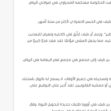
ايف. إذ داهمت الحكومة معتكفه الصحراوي في ضواحي الرياض
نايف في الحبس الانفرادي لأكثر من ستة أشهر.
ر”. وزعم أن نايف عُلِّق في كاحليه وتعرض للتعذيب.
ه، مما يجعل المشي مؤلمًا. لقد فقد قدرًا كبيرًا من
تم نقل محمد بن نايف إلى مجمع في مجمع قصر اليمامة في الرياض،
 وتسجيله في جميع الأوقات. لا يسمح له بالزوار، باستثناء
 أو ممثليه القانونيين. لقد أُجبر على التوقيع على
ن لمحمد بن نايف في أوروبا طلبات جديدة لتحويل الثروة. وقال
العهد السابق لمحاميه في سويسرا.