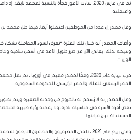
ثم في مارس 2020، ساءت الأمور فجأة بالنسبة لمحمد ن
واعتقلته.
وقال مصدر إن عددا من الموظفين اعتقلوا أيضا، فيما ظل محمد بن 
وأضاف المصدر أنه خلال تلك الفترة “تعرض لسوء المعاملة بشكل خطي
ونتيجة لذلك، يعاني الآن من ضرر طويل الأمد في أسفل ساقيه وكاحلي
الوزن “.
قرب نهاية عام 2020، وفقًا لمصدر مقيم في أوروبا ، 
المقر الرسمي للملك والمقر الرئيسي للحكومة السعودية.
وقال المصدر إنه لا يُسمح له بالخروج من وحدته الصغيرة ويتم تصويره
بعض أفراد الأسرة في مناسبات نادرة، ولا يمكنه رؤية طبيبه الشخصي
المستندات دون قراءتها.
وفي ربيع عام 2021 ، تلقى المصرفيون والمحامون التابعو
مصدر مطلع على المناقشة إن هذه شملت مكالمة هاتفية من ولي 