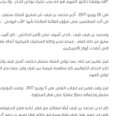
“الله يوفقنا دكتور. المهم هو أنه يجب عليك توخي الحذر ، ولا ي
في 20 يونيو 2017 ، أُجبر محمد بن نايف، ابن شقيق الم
لي أحد المطلعين على شؤون العائلة المالكة بأنها “الأب الروحي ، 
ومحمد بن نايف نايف ، الذي أشرف على الأمن الداخلي ، كان أقرب 
سابق من ذلك العام ، منحه مدير وكالة المخابرات المركزية آنذاك م
التي أنقذت أرواح الأمريكيين.
لكن احتدام الكواليس كان منافسة شرسة بين نايف وابن عمه نجل ا
لولي العهد.
قبل وقت قصير من انقلاب القص
سلمان وحلفائه حصارًا عقابيًا على قطر المجاورة.
كان لدى محمد بن نايف أيضًا مشاكل مع قطر، لكنه فضل الدبلوما
ظهر ابن عمه، فتح نايف قناة سرية مع حاكم قطر تميم بن حمد آل ث