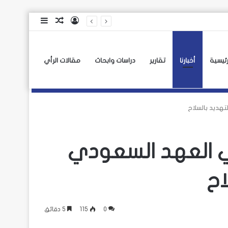
تسجيل
مقال
إضافة
الدخول
عشوائي
عمود
جانبي
رئيسية
أخبارنا
تقارير
دراسات وابحاث
مقالات الرأي
هديد بالسلاح
ي العهد السعودي
اح
0
115
5 دقائق