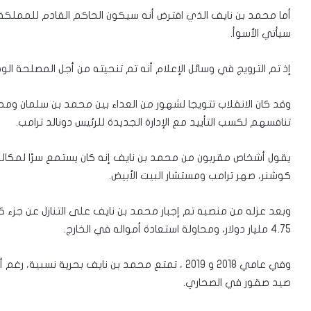
أما محمد بن نايف الذي افترض أنه سيكون الحاكم القادم للمملكة الع
سيأتي الأسوأ.
إذ تم الترويج في وسائل الإعلام أنه تم تنحيته من أجل المصلحة الو
وقد كان الانقلاب تتويجا لشهور من العداء بين محمد بن سلمان وم
تنافسهم لكسب التأييد مع الإدارة الجديدة للرئيس دونالد ترامب.
يقول أشخاص مقربون من محمد بن نايف إنه كان يستمع سرًا لمكال
كوشنر، صهر ترامب ومستشار البيت الأبيض.
4.75 مليار دولار، ومحاولة استعادة أمواله في الخارج.
وفي عامي 2018 و 2019 ، تمتع محمد بن نايف بحرية ن
صيد صقور في الصحاري.