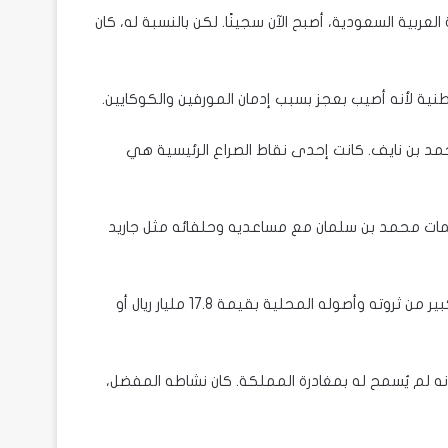
ربية السعودية، أصبح الآن سجينًا. لكن بالنسبة له، كان
طنية لأنه أصيب بعجز بسبب إدمان المورفين والكوكايين.
حمد بن نايف. كانت إحدى نقاط الصراع الرئيسية هي
مات محمد بن سلمان مع مساعديه وحلفائه مثل جاريد
وبعد عزله من منصبه تم إجبار محمد بن نايف على التنازل عن جزء كبير من ثروته وأصوله المحلية بقيمة 17.8 مليار ريال أو
سبية، رغم أنه لم يُسمح له بمغادرة المملكة. كان نشاطه المفضل،