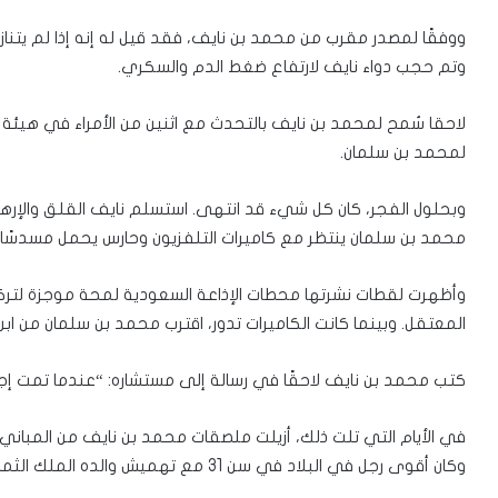
ووفقًا لمصدر مقرب من محمد بن نايف، فقد قيل له إنه إذا لم يتناز
وتم حجب دواء نايف لارتفاع ضغط الدم والسكري.
لاحقا سُمح لمحمد بن نايف بالتحدث مع اثنين من الأمراء في هيئة 
لمحمد بن سلمان.
وبحلول الفجر، كان كل شيء قد انتهى. استسلم نايف القلق والإرها
محمد بن سلمان ينتظر مع كاميرات التلفزيون وحارس يحمل مسدسًا.
وأظهرت لقطات نشرتها محطات الإذاعة السعودية لمحة موجزة لتركي 
المعتقل. وبينما كانت الكاميرات تدور، اقترب محمد بن سلمان من ا
كتب محمد بن نايف لاحقًا في رسالة إلى مستشاره: “عندما تمت إجر
في الأيام التي تلت ذلك، أزيلت ملصقات محمد بن نايف من المباني ا
وكان أقوى رجل في البلاد في سن 31 مع تهميش والده الملك الثمانيني.