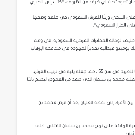
جب أن تعود تحت أي ظرف من الظروف، “كتب إلى الجبري.
لك سلمان، على التنحي وريثًا للعرش السعودي في حلقة وصفها
على الطراز السعودي”.
حليف لوكالة المخابرات المركزية السعودية. في وقت
ايك بومبيو ميدالية تقديراً لجهوده في مكافحة الإرهاب
قبل عامين من ذلك، بعد تولي الملك سلمان حكمه، أصبح نايف وليًا للعهد في سن 55 ، مما جعله يليه في ترتيب العرش.
لملك محمد بن سلمان الذي صعد من الغموض ليصبح نائبًا
ر، في 5 يونيو 2017 ، وصلت التوترات بين الأمراء إلى نقطة الغليان بعد أن فرض محمد بن
سية الهادئة على نهج محمد بن سلمان القتالي. خلف
اني.