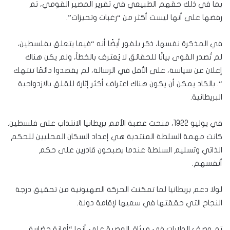
بما في ذلك حقهم الطبيعي في تقرير المصير القومي، تم
رفضها على أنها ليست أكثر من “رغبات وتحيزات”.
في المذكرة نفسها، ذكر بلفور أيضًا أنه “فيما يتعلق بفلسطين،
لم تُصدر القوى بيانًا للحقائق لا يُعترف بالخطأ، ولم يكن هناك
إعلان عن سياسة، على الأقل في الرسالة، لم يقصدوا دائمًا تنتهك
“. بالكاد يمكن أن يكون هناك اعتراف أكثر إثارة للقلق بالازدواجية
البريطانية.
في يوليو 1922، منحت عصبة الأمم بريطانيا الانتداب على فلسطين.
كانت مهمة السلطة المنتدبة هي إعداد السكان المحليين للحكم
الذاتي وتسليم السلطة عندما يصبحون قادرين على حكم
أنفسهم.
لولا دعم بريطانيا لما تمكنت الحركة الصهيونية من تحقيق درجة
النجاح التي حققتها في سعيها لإقامة دولة.
تم وصف الولايات في ميثاق العصبة على أنها “أمانة حضارية