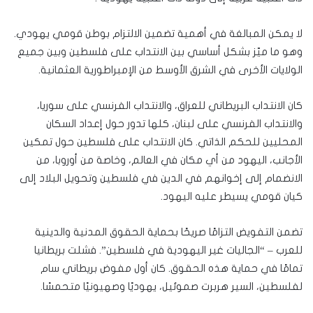
لا يمكن المبالغة في أهمية تضمين الالتزام بوطن قومي يهودي.
وهو ما ميّز بشكل أساسي بين الانتداب على فلسطين وبين جميع
الولايات الأخرى في الشرق الأوسط من الإمبراطورية العثمانية.
كان الانتداب البريطاني للعراق، والانتداب الفرنسي على سوريا،
والانتداب الفرنسي على لبنان، كلها تدور حول إعداد السكان
المحليين للحكم الذاتي. كان الانتداب على فلسطين حول تمكين
الأجانب، اليهود من أي مكان في العالم، وخاصة من أوروبا، من
الانضمام إلى إخوانهم في الدين في فلسطين وتحويل البلاد إلى
كيان قومي يسيطر عليه اليهود.
تضمن التفويض التزامًا صريحًا بحماية الحقوق المدنية والدينية
للعرب – “الجاليات غير اليهودية في فلسطين”. فشلت بريطانيا
تمامًا في حماية هذه الحقوق. كان أول مفوض بريطاني سام
لفلسطين، السير هربرت صموئيل، يهوديًا وصهيونيًا متحمسًا.