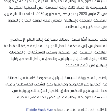
السياسة الخارجية البريطانية الحالية لا تعتذر عن النكبة وهي مؤيدة
للصهيونية بلا خجل. كانت ورقة السياسة التي أصدرتها الحكومة
في 21 مارس 2023 بعنوان “خريطة طريق 2030 للعلاقات الثنائية بين
المملكة المتحدة وإسرائيل”. تغطي هذه الورقة التجارة والتعاون
في عدد كبير من المجالات.
لكنه يتضمن أيضًا تعهدًا بريطانيًا بمعارضة إحالة النزاع الإسرائيلي
الفلسطيني إلى محكمة العدل الدولية، لمعارضة حركة المقاطعة
العالمية، الشعبية، غير العنيفة، وسحب الاستثمارات، والعقوبات
(BDS) لإنهاء الاحتلال الإسرائيلي، وللعمل من أجل الحد من رقابة
إسرائيل في الأمم المتحدة.
باختصار، تمنح ورقة السياسة إسرائيل مجموعة كاملة من الحصانة
عن أعمالها غير القانونية وجرائمها بحق الشعب الفلسطيني. على
هذا النحو، فهو انعكاس صادق للانحياز المؤيد للصهيونية في
السياسة الخارجية البريطانية على مدى المائة عام الماضية.
للكاتب آفي شلايم نقلا عن موقع
Middle East Eye
.