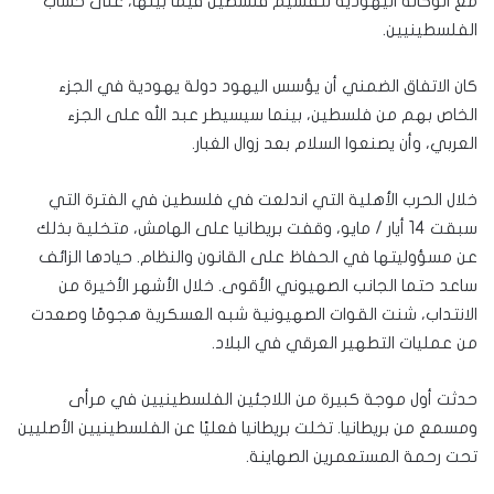
مع الوكالة اليهودية لتقسيم فلسطين فيما بينها، على حساب
الفلسطينيين.
كان الاتفاق الضمني أن يؤسس اليهود دولة يهودية في الجزء
الخاص بهم من فلسطين، بينما سيسيطر عبد الله على الجزء
العربي، وأن يصنعوا السلام بعد زوال الغبار.
خلال الحرب الأهلية التي اندلعت في فلسطين في الفترة التي
سبقت 14 أيار / مايو، وقفت بريطانيا على الهامش، متخلية بذلك
عن مسؤوليتها في الحفاظ على القانون والنظام. حيادها الزائف
ساعد حتما الجانب الصهيوني الأقوى. خلال الأشهر الأخيرة من
الانتداب، شنت القوات الصهيونية شبه العسكرية هجومًا وصعدت
من عمليات التطهير العرقي في البلاد.
حدثت أول موجة كبيرة من اللاجئين الفلسطينيين في مرأى
ومسمع من بريطانيا. تخلت بريطانيا فعليًا عن الفلسطينيين الأصليين
تحت رحمة المستعمرين الصهاينة.