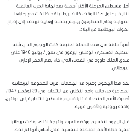
أجل فلسطين المرحلة الأكثر أهمية بعد نهاية الحرب العالمية
الثانية. بحلول هذا الوقت، كانت بريطانيا قد اختلفت مع رعاياها
الصهاينة وقام المتطرفون بينهم بحملة إرهابية تهدف إلى إخراج
القوات البريطانية من البلاد.
أسوأ حلقة في هذه الحملة العنيفة كانت الهجوم الذي شنه
التنظيم العسكري الوطني الإرغون في تموز / يوليو 1946 على
فندق الملك داوود في القدس الذي كان يضم المقر الإداري
البريطاني.
بعد هذا الهجوم وغيره من الهجمات، قررت الحكومة البريطانية
المحاصرة من جانب واحد التخلي عن الانتداب. في 29 نوفمبر 1947،
أصدرت الأمم المتحدة قرارًا بتقسيم فلسطين الانتدابية إلى دولتين،
واحدة يهودية والأخرى عربية.
قبل اليهود التقسيم ورفضه العرب. ونتيجة لذلك، رفضت بريطانيا
تنفيذ خطة الأمم المتحدة للتقسيم على أساس أنها لم تحظ