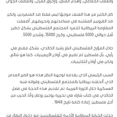
والعقاب الجماعي، وهدم المنازل، وإحراق القرى، والقصف الجوي.
كان الكثير من هذا العنف موجهًا ليس فقط ضد المتمردين، ولكن
ضد القرويين المشتبه في مساعدتهم وتحريضهم. أضعفت
المقاومة البريطانية للتمرد المجتمع الفلسطيني بشكل خطير:
قُتل حوالي 5000 فلسطيني، وجُرح 15000، وسُجن 5500.
جادل المؤرخ الفلسطيني البارز رشيد الخالدي، بشكل مقنع في
رأيي، بأن فلسطين لم تضيع في أواخر الأربعينيات، كما هو شائع،
ولكن في أواخر الثلاثينيات.
السبب الرئيسي الذي يقدمه لوجهة النظر هذه هو الضرر المدمر
الذي ألحقته بريطانيا بالمجتمع الفلسطيني وقواته شبه
العسكرية خلال الثورة العربية. تم تقديم هذه الحجة في فصل
الخالدي في كتاب شارك في تحريره يوجين روغان وأنا، الحرب من
أجل فلسطين: إعادة كتابة تاريخ 1948 .
حدثت الخيانة البريطانية الأخيرة للفلسطينيين مع دخول النضال من