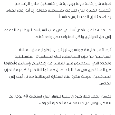
لعبته في إقامة دولة يهودية في فلسطين. على الرغم من
الأغلبية الكبيرة التي اعترفت بفلسطين كدولة، إلا أنه رفض القيام
بذلك، قائلاً إن الوقت ليس مناسباً.
كشف هذا عن تناقض أساسي في قلب السياسة البريطانية: الدعوة
إلى حل الدولتين ولكن الاعتراف بحل واحد فقط.
تُرك الأمر لخليفة جونسون، ليز تروس، لإظهار عمق لامبالاة
السياسيين من حزب المحافظين تجاه الحساسيات الفلسطينية
والمدة التي سيذهبون فيها للتعبير عن إعجابهم بإسرائيل وأنصارها
غير المنتقدين في هذا البلد. خلال حملتها الانتخابية كزعيمة لحزب
المحافظين، طرحت فكرة نقل السفارة البريطانية من تل أبيب إلى
القدس.
لحسن الحظ، خلال فترة رئاستها للوزراء التي استمرت 49 يومًا، لم
تتمكن تروس من متابعة هذه الفكرة الجوفاء.