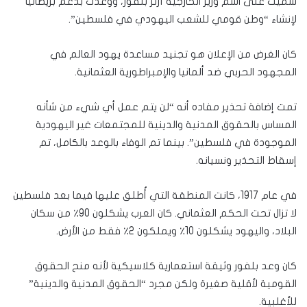
سميت على اسم وزير الخارجية آرثر بلفور، ووعدت بدعم بريطانيا
لإنشاء “وطن قومي للشعب اليهودي في فلسطين”.
كان الغرض من الإعلان هو تجنيد مساعدة يهود العالم في
المجهود الحربي ضد ألمانيا والإمبراطورية العثمانية.
تمت إضافة تحذير مفاده أنه “لن يتم عمل أي شيء من شأنه
المساس بالحقوق المدنية والدينية للمجتمعات غير اليهودية
الموجودة في فلسطين”. بينما تم الوفاء بالوعد بالكامل، تم
إسقاط التحذير ونسيانه.
في عام 1917، كانت المنطقة التي أُطلق عليها فيما بعد فلسطين
لا تزال تحت الحكم العثماني. كان العرب يشكلون 90٪ من سكان
البلاد، واليهود يشكلون 10٪ ويملكون 2٪ فقط من الأرض.
كان وعد بلفور وثيقة استعمارية كلاسيكية لأنه منح الحقوق
القومية لأقلية صغيرة ولكن مجرد “الحقوق المدنية والدينية”
للأغلبية.