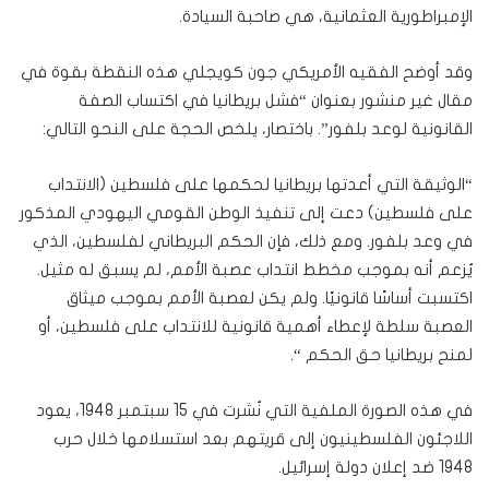
الإمبراطورية العثمانية، هي صاحبة السيادة.
وقد أوضح الفقيه الأمريكي جون كويجلي هذه النقطة بقوة في
مقال غير منشور بعنوان “فشل بريطانيا في اكتساب الصفة
القانونية لوعد بلفور”. باختصار، يلخص الحجة على النحو التالي:
“الوثيقة التي أعدتها بريطانيا لحكمها على فلسطين (الانتداب
على فلسطين) دعت إلى تنفيذ الوطن القومي اليهودي المذكور
في وعد بلفور. ومع ذلك، فإن الحكم البريطاني لفلسطين، الذي
يُزعم أنه بموجب مخطط انتداب عصبة الأمم، لم يسبق له مثيل.
اكتسبت أساسًا قانونيًا. ولم يكن لعصبة الأمم بموجب ميثاق
العصبة سلطة لإعطاء أهمية قانونية للانتداب على فلسطين، أو
لمنح بريطانيا حق الحكم “.
في هذه الصورة الملفية التي نُشرت في 15 سبتمبر 1948، يعود
اللاجئون الفلسطينيون إلى قريتهم بعد استسلامها خلال حرب
1948 ضد إعلان دولة إسرائيل.