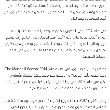
الدور الذي لعبته بريطانيا في إضعاف فلسطين التاريخية. كان آخر
خمسة رؤساء وزراء من حزب المحافظين، بدءًا من ديفيد كاميرون، من
أشد المؤيدين لإسرائيل.
في عام 2017، في الذكرى المئوية لوعد بلفور، صرحت رئيسة
الوزراء آنذاك تيريزا ماي بأنه “أحد أهم الرسائل في التاريخ. إنه يوضح
دور بريطانيا الحيوي في إنشاء وطن للشعب اليهودي. وهي ذكرى
نحتفل بها بكل فخر “. ولم يرد ذكر لضحايا فلسطينيين في هذه
الرسالة المهمة.
وصف بوريس جونسون، في كتابه عام 2014 The Churchill Factor،
وعد بلفور بأنه “غريب” و “وثيقة غير متماسكة بشكل مأساوي”.
لكن في عام 2015، في رحلة إلى إسرائيل كرئيس لبلدية لندن، أشاد
جونسون بوعد بلفور ووصفه بأنه ” شيء عظيم “.
وفي أكتوبر 2017، بصفته وزير الخارجية، قدم جونسون مناقشة في
مجلس العموم حول وعد بلفور. وكرر اعتزاز بريطانيا بالدور الذي