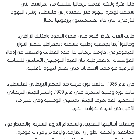
خلال فترة ولايته، قدمت بريطانيا سلسلة من المراسيم التي
سمحت لهجرة اليهود غير المقيدة إلى فلسطين، وشراء اليهود
للأراضي، التي كان الفلسطينيون يزرعونها لأجيال.
طالب العرب بفرض قيود على هجرة اليهود وامتلاك الأراضي.
وطالبوا أيضا بجمعية وطنية منتخبة ديمقراطيا تعكس التوازن
الديموغرافي. قاومت بريطانيا كل هذه المطالب وامتنعت عن إدخال
المؤسسات الديمقراطية. كان المبدأ التوجيهي الأساسي للسياسة
الإلزامية هو حجب الانتخابات حتى يصبح اليهود الأغلبية.
في عام 1936، اندلعت ثورة عربية ضد الحكم البريطاني لفلسطين.
كانت ثورة وطنية استمرت حتى عام 1939. وانتشر الجيش البريطاني
لسحقها. لقد تصرف الجيش بمنتهى الوحشية وفي كثير من
الأحيان في انتهاك لقوانين الحرب.
وشملت أساليبها التعذيب، واستخدام الدروع البشرية، والاحتجاز دون
محاكمة، وأنظمة الطوارئ الصارمة، والإعدام بإجراءات موجزة،