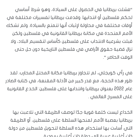
“فشلت بريطانيا في الحصول على السيادة، وهو شرط أساسي
لحكم فلسطين أو انتدابها. وقدمت بريطانيا تفسيرات مختلفة في
أوقات مختلفة في محاولة لإثبات أنها تتمتع بالسيادة. ولم تشكك
الأمم المتحدة في مكانة بريطانيا القانونية في فلسطين ولكن
قبلت بشرعية الانتداب على فلسطين كأساس لتقسيم البلاد، ولا
تزال قضية حقوق الأراضي في فلسطين التاريخية دون حل حتى
الوقت الحاضر “.
في رأي كويجلي، لم تتجاوز بريطانيا مكانة المحتل المحارب. لقد
طور هذه الحجة، مع قدر كبير من الأدلة المقنعة، في كتابه الصادر
عام 2022 بعنوان بريطانيا وانتدابها على فلسطين: الخدع القانونية
على المسرح العالمي .
الخداع ليست كلمة قوية جدًا لوصف الطريقة التي تلاعبت بها
بريطانيا بعصبة الأمم لمنحها السلطة على فلسطين، أو الطريقة
التي أساءت بها استخدام هذه السلطة لتحويل فلسطين من دولة
ذات أغلبية عربية إلى دولة ذات أغلبية يهودية .