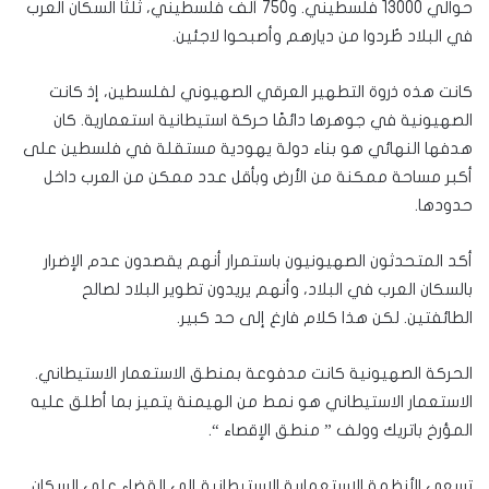
حوالي 13000 فلسطيني. و750 ألف فلسطيني، ثلثا السكان العرب
في البلاد طُردوا من ديارهم وأصبحوا لاجئين.
كانت هذه ذروة التطهير العرقي الصهيوني لفلسطين، إذ كانت
الصهيونية في جوهرها دائمًا حركة استيطانية استعمارية. كان
هدفها النهائي هو بناء دولة يهودية مستقلة في فلسطين على
أكبر مساحة ممكنة من الأرض وبأقل عدد ممكن من العرب داخل
حدودها.
أكد المتحدثون الصهيونيون باستمرار أنهم يقصدون عدم الإضرار
بالسكان العرب في البلاد، وأنهم يريدون تطوير البلاد لصالح
الطائفتين. لكن هذا كلام فارغ إلى حد كبير.
الحركة الصهيونية كانت مدفوعة بمنطق الاستعمار الاستيطاني.
الاستعمار الاستيطاني هو نمط من الهيمنة يتميز بما أطلق عليه
المؤرخ باتريك وولف ” منطق الإقصاء “.
تسعى الأنظمة الاستعمارية الاستيطانية إلى القضاء على السكان