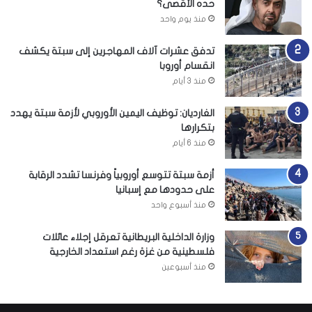
حده الأقصى؟
منذ يوم واحد
تدفق عشرات آلاف المهاجرين إلى سبتة يكشف
انقسام أوروبا
منذ 3 أيام
الغارديان: توظيف اليمين الأوروبي لأزمة سبتة يهدد
بتكرارها
منذ 6 أيام
أزمة سبتة تتوسع أوروبياً وفرنسا تشدد الرقابة
على حدودها مع إسبانيا
منذ أسبوع واحد
وزارة الداخلية البريطانية تعرقل إجلاء عائلات
فلسطينية من غزة رغم استعداد الخارجية
منذ أسبوعين