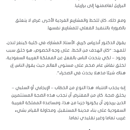
البرازيل لعاصمتها إلى برازيليا.
ومع ذلك، كان للخط والمشاريع الفردية الأخرى غرض لا يتعلق
بالضرورة بالتنفيذ الفعلي للمشاريع نفسها.
يقول الدكتور أندرياس كريغ، الأستاذ المشارك في كلية كينغز لندن،
للمهد: “كان الهدف من الخط، على وجه الخصوص، هو خلق سبب
وجود – لكي يتحدث الناس بالفعل عن المملكة العربية السعودية،
لخلق نقاش عام ضخم على مستوى العالم حيث يقول الناس إن
هناك شيئا مذهلا يحدث في الصحراء”.
إنه يجذب الانتباه. هذا النوع من الخطاب – الإيجابي أو السلبي –
يخلق ضجة. كان من المفترض أن تجذب هذه الضجة المستثمرين
الذين يريدون أن يكونوا جزءا من هذا، ومساعدة المملكة العربية
السعودية على بناء مدينة المستقبل، ومحاولة القيام بشيء
غريب تماما وغير تقليدي تماما.