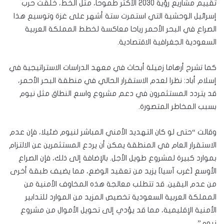
تقييم مشاريع رؤية 2030 الأكثر طموحا، مثل الخط، خلقت حرب
إسرائيل الوحشية التي استمرت ستة أشهر على غزة وتوسيع هذا
الصراع في البحر الأحمر رياحا معاكسة لخطط المملكة العربية
السعودية الجغرافية الاقتصادية.
كما تشرح أرهاما زميلة أبحاث في معهد الدراسات الاستراتيجية في
إسلام أباد: نظرا لعدم الاستقرار الحالي في منطقة البحر الأحمر،
قد يتردد المستثمرون في دعم مشروع واسع النطاق مثل نيوم
بسبب المخاطر المتصورة.
وقالت “حتى لو كان التهديد الأمني المباشر لنيوم ضئيلا، فإن عدم
الاستقرار العام في المنطقة يمكن أن يردع المستثمرين عن الالتزام
بموارد كبيرة لمشروع طويل الأجل. بالإضافة إلى ذلك، فإن الصراع
الأوسع [غرب آسيا] يزيد من تعقيد الوضع، مما يضيف طبقة أخرى
من عدم اليقين. قد تتطلب معالجة هذه المخاوف الأمنية من
المملكة العربية السعودية تخصيص المزيد من الموارد للتدابير
الأمنية الإقليمية، مما قد يؤدي إلى تحويل الأموال من مشروع
نيوم”.