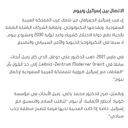
الاتصال بين إسرائيل ونيوم
إن قرب إسرائيل الجغرافي من شمال غرب المملكة العربية
السعودية، وتقدمها التكنولوجي، وثقافة الشركات الناشئة النابضة
بالحياة تضع دولة الاحتلال كشريك واعد لرؤية 2030 ومشروع نيوم،
لا سيما في التكنولوجيا الحيوية والأمن السيبراني والتصنيع.
في مارس 2021، ذهب الدكتور علي دوغان، الذي كان زميل أبحاث
سابقا في Leibniz-Zentrum Moderner Orient، إلى حد القول بأن
“العلاقات مع إسرائيل ضرورية للمملكة العربية السعودية لإكمال
نيوم”.
وبالمثل، صرح الدكتور محمد ياغي، زميل الأبحاث في مؤسسة
كونراد أديناور الألمانية، أن نيوم “تتطلب السلام والتنسيق مع
إسرائيل، خاصة إذا كانت المدينة لديها فرصة لتصبح منطقة جذب
سياحي”.