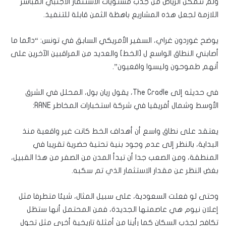
ولم تتمكن الرياض من جذب مستويات الاستثمار الأجنبي المباشر
اللازمة لجعل هذه المشاريع باهظة الثمن قابلة للتنفيذ.
يوضح غوردون غراي، السفير الأمريكي السابق في تونس: “دائما ما
أصابني النطاق الواسع ل [الخط] والعديد من المراقبين الآخرين على
أنهم طموحون وليسوا واقعيون”.
في حديثه إلى The Cradle، يقول ريان بول، المحلل في الشرق
الأوسط وشمال أفريقيا في شركة استخبارات المخاطر RANE:
يعتقد على نطاق واسع أن أهداف الخط كانت غير واقعية منذ
البداية، بالنظر إلى عدم وجود بنية تحتية حضرية تقريبا في
المنطقة، ومن الصعب جدا أن تبدأ المدن من الصفر من هذا القبيل،
بغض النظر عن مقدار الاستثمار الذي تم سكبه.
وحتى لو فعلت السعودية، على سبيل المثال، شيئا متطرفا مثل
إعلان نيوم هي عاصمتها الجديدة، فمن المحتمل أنها ستظل
تكافح لجذب السكان كما رأينا من أمثلة تاريخية أخرى مثل تحول