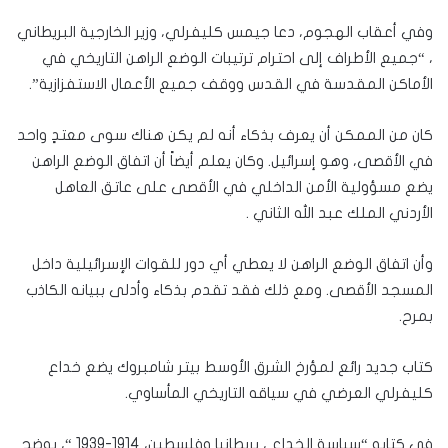
وفي أعقاب الهجوم، دعا جيمس كليفرلي، وزير الخارجية البريطاني
، “جميع الأطراف إلى احترام ترتيبات الوضع الراهن التاريخي في
الأماكن المقدسة في القدس ووقف جميع الأعمال الاستفزازية”.
كان من الممكن أن يعرف بذكاء أنه لم يكن هناك سوى معتدٍ واحد
في الأقصى، وهو إسرائيل. وكان يعلم أيضاً أن اتفاق الوضع الراهن
يضع مسؤولية الأمن الداخلي في الأقصى على عاتق العاهل
الأردني الملك عبد الله الثاني .
وأن اتفاق الوضع الراهن لا يعطي أي دور للقوات الإسرائيلية داخل
المسجد الأقصى. ومع ذلك فقد تقدم بذكاء وأدلى ببيانه الكاذب
بمرح.
كتاب جديد رائع لمؤرخ الشرق الأوسط بيتر شامبروك يضع خداع
كليفرلي العرضي في سياقه التاريخي المأساوي.
في كتابه “سياسة الخداع ، بريطانيا وفلسطين، 1914-1939 “، يوضح