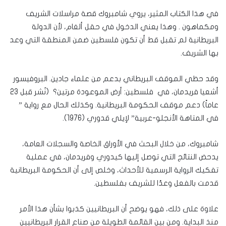
في هذا الكتاب المثير، يروي شامبروك قصة مراسلات الشريف
ومكماهون . وهذا يعني الدخول في حقل ألغام، لأن الدولة
البريطانية لم تقبل قط أن تكون فلسطين ضمن المنطقة التي وعد
بها الشريف.
وقد حظي الموقف البريطاني بدعم من علماء جادين. البروفيسور
أشعيا فريدمان، في فلسطين: أرض الموعودة مرتين؟ (نُشر قبل 23
عاماً) دعم موقف الحكومة البريطانية. وكذلك الحال مع رواية ”
في المتاهة الأنجلو-عربية” لإيلي قدوري (1976).
شامبروك، من خلال البحث في الأوراق الخاصة والسجلات العامة،
يدحض النتائج التي توصل إليها كيدوري وفريدمان، في عملية
تفكيك الرواية الرسمية للأحداث، وخلص إلى أن الحكومة البريطانية
قدمت بالفعل وعدًا للشريف بفلسطين.
علاوة على ذلك، فهو يوضح أن البريطانيين كذبوا بشأن هذا الأمر
منذ البداية. ومن بين القائمة الطويلة من صناع القرار البريطانيين