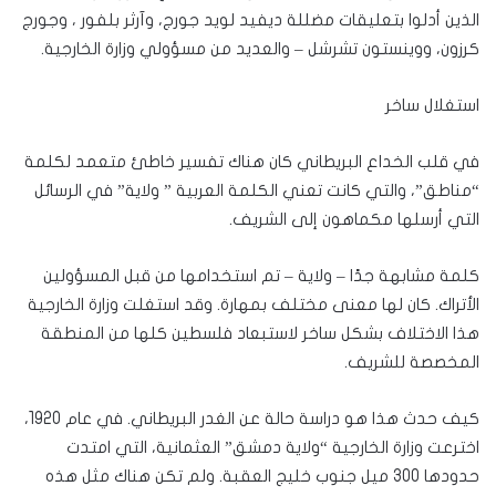
الذين أدلوا بتعليقات مضللة ديفيد لويد جورج، وآرثر بلفور ، وجورج
كرزون، ووينستون تشرشل – والعديد من مسؤولي وزارة الخارجية.
استغلال ساخر
في قلب الخداع البريطاني كان هناك تفسير خاطئ متعمد لكلمة
“مناطق”، والتي كانت تعني الكلمة العربية ” ولاية” في الرسائل
التي أرسلها مكماهون إلى الشريف.
كلمة مشابهة جدًا – ولاية – تم استخدامها من قبل المسؤولين
الأتراك. كان لها معنى مختلف بمهارة. وقد استغلت وزارة الخارجية
هذا الاختلاف بشكل ساخر لاستبعاد فلسطين كلها من المنطقة
المخصصة للشريف.
كيف حدث هذا هو دراسة حالة عن الغدر البريطاني. في عام 1920،
اخترعت وزارة الخارجية “ولاية دمشق” العثمانية، التي امتدت
حدودها 300 ميل جنوب خليج العقبة. ولم تكن هناك مثل هذه