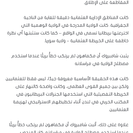
المقاطعة على الإطلاق.
كانت المناطق الإدارية العثمانية دقيقة للغاية من الناحية
الجغرافية. كانت الولاية المدرجة في الولاية الوهمية التي
اخترعتها بريطانيا تسمى في الواقع – كما كانت ستثبتها أي نظرة
خاطفة على الخريطة العثمانية – ولاية سوريا.
يثبت شامبروك أن مكماهون لم يرتكب خطأً بريئًا عندما استخدم
مصطلح الولاية في مراسلاته
كانت هذه الحقيقة الأساسية معروفة جيدًا، ليس فقط للعثمانيين
ولكن بين جميع القوى العظمى، وكانت واضحة كالنهار على
الخريطة التفصيلية التي استخدمها الجنرالات البريطانيون في
المكتب الحربي في لندن أثناء تخطيطهم الاستراتيجي لهزيمة
العثمانيين.
علاوة على ذلك، أثبت شامبروك أن مكماهون لم يرتكب خطأً بريئًا
عندما استخدم مصطلح الولاية في مراسلاته. كان المندوب