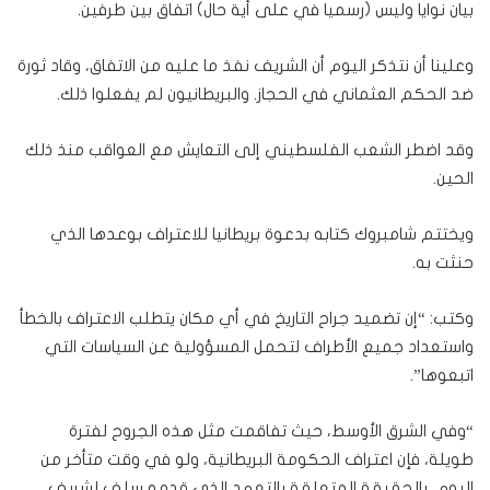
بيان نوايا وليس (رسميا في على أية حال) اتفاق بين طرفين.
وعلينا أن نتذكر اليوم أن الشريف نفذ ما عليه من الاتفاق، وقاد ثورة
ضد الحكم العثماني في الحجاز. والبريطانيون لم يفعلوا ذلك.
وقد اضطر الشعب الفلسطيني إلى التعايش مع العواقب منذ ذلك
الحين.
ويختتم شامبروك كتابه بدعوة بريطانيا للاعتراف بوعدها الذي
حنثت به.
وكتب: “إن تضميد جراح التاريخ في أي مكان يتطلب الاعتراف بالخطأ
واستعداد جميع الأطراف لتحمل المسؤولية عن السياسات التي
اتبعوها”.
“وفي الشرق الأوسط، حيث تفاقمت مثل هذه الجروح لفترة
طويلة، فإن اعتراف الحكومة البريطانية، ولو في وقت متأخر من
اليوم، بالحقيقة المتعلقة بالتعهد الذي قدمه سلف لشريف