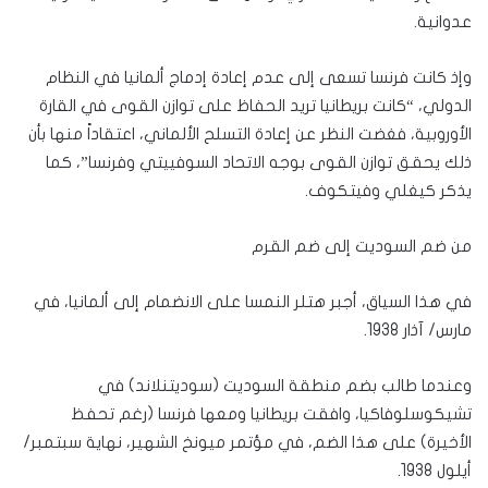
عدوانية.
وإذ كانت فرنسا تسعى إلى عدم إعادة إدماج ألمانيا في النظام
الدولي، “كانت بريطانيا تريد الحفاظ على توازن القوى في القارة
الأوروبية، فغضت النظر عن إعادة التسلح الألماني، اعتقاداً منها بأن
ذلك يحقق توازن القوى بوجه الاتحاد السوفييتي وفرنسا”، كما
يذكر كيغلي وفيتكوف.
من ضم السوديت إلى ضم القرم
في هذا السياق، أجبر هتلر النمسا على الانضمام إلى ألمانيا، في
مارس/ آذار 1938.
وعندما طالب بضم منطقة السوديت (سوديتنلاند) في
تشيكوسلوفاكيا، وافقت بريطانيا ومعها فرنسا (رغم تحفظ
الأخيرة) على هذا الضم، في مؤتمر ميونخ الشهير، نهاية سبتمبر/
أيلول 1938.