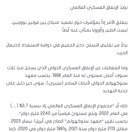
تزايد الإنفاق العسكري العالمي
يتعلق الأمر إذاً بمؤشرات حول تصعيد متبادل بين قوتين نوويتين،
ليست الصين وأوروبا بمنأى عنه أيضاً.
بدلاً من تقليص التسلح، دخل الجميع في دوامة الاستعداد لاحتمال
الحرب.
وما المعطيات عن الإنفاق العسكري الدولي الذي يسجل منذ ثلاث
سنوات أعلى مستوى له منذ العام 1988، بحسب معهد
ستوكهولم الدولي لأبحاث السلام (سيبري)، سوى خير دليل على
جدية التهديد.
ذلك أن “مجموع الإنفاق العسكري العالمي زاد بنسبة 3,7% (…)
في العام 2022، وبلغ مستوىً قياسياً من 2240 مليار دولار”،
بحسب تقرير “معهد ستوكهولم” الصادر في أبريل/ نيسان 2023،
مقابل 2113 مليار دولار سنة 2021، و1981 مليار دولار في 2020، كما