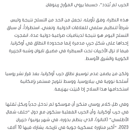
الحرب لم تُبَدد”، حسبما يروي المؤرخ رينوفان.
هذه النظرة، وفق تأويله، تجعل من الحد من التسلح نتيجة وليس
شرطاً لتنظيم سلمي للعلاقات الدولية. وتعني، استطراداً، أن سباق
التسلح اليوم هو نتيجة لديناميات صراعية دولية عدة، انفجرت
إحداها على شكل حربٍ مدمرة إنما محدودة النطاق في أوكرانيا،
فيما لا تزال الأخريات تحت السيطرة في مضيق تايوان وشبه الجزيرة
الكورية والشرق الأوسط.
ولكن من يضمن عدم توسيع نطاق حرب أوكرانيا، بعد قرار نشر روسيا
أسلحة نووية في بيلاروسيا، ووسط تلويح مستمر بإمكانية
استخدامها هذا السلاح إذا مُنِيَت بهزيمة.
وفي ظل كلام روسي متكرر أن موسكو لم تدخل جدياً وبكل ثقلها
في حرب أوكرانيا، وأن الحرب الفعلية ستكون مع دول “حلف شمال
الأطلسي” (الناتو)، الذي ينظم بدوره، في شهر يونيو/ حزيران
2023، “أكبر مناورة عسكرية جوية في تاريخه، يشارك فيها 10 آلاف