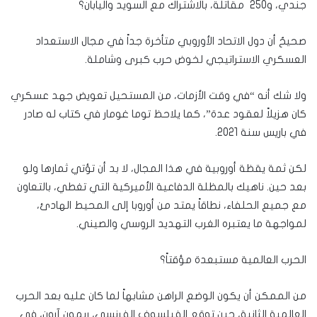
جندي، و250 مقاتلة، بالاشتراك مع السويد واليابان؟
صحيحٌ أن دول الاتحاد الأوروبي متأخرة جداً في مجال الاستعداد
العسكري الاستراتيجي لخوض حرب كبرى وشاملة.
ولا شك أنه “في وقت الأزمات، من المستحيل تعويض جهد عسكري
كان هزيلاً لعقود عدة”، كما يلاحظ توما غومار في كتاب له صادر
في باريس سنة 2021.
لكن ثمة يقظة أوروبية في هذا المجال، لا بد أن تؤتي ثمارها ولو
بعد حين. ناهيك بالمظلة الدفاعية الأميركية التي تغطي، بالتعاون
مع جميع الحلفاء، نطاقاً يمتد من أوروبا إلى المحيط الهادئ،
لمواجهة ما يعتبره الغرب التهديد الروسي والصيني.
الحرب العالمية مستبعدة مؤقتاً؟
من الممكن أن يكون الوضع الراهن مشابهاً لما كان عليه بعد الحرب
العالمية الثانية، حين توقع الفيلسوف الفرنسي، ريمون آرون، في