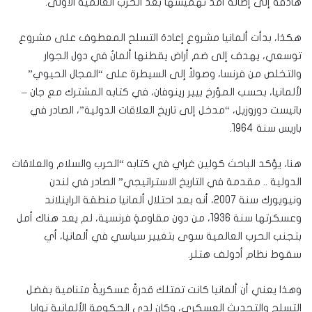
هادفة إلى إطالة أمد تهميشها بعد الحرب العالمية الأولى.
هكذا، بدأت ألمانيا مشروع إعادة التسلح المعطوف على مشروع
توسعي، يهدف إلى ضم أراض يقطنها ألمانٌ في دول الجوار
والتخلص من فرنسا، وصولاً إلى السيطرة على “المجال الحيوي”
لألمانيا، بحسب المؤرخ بيير رينوفان، في كتابه المشترك مع جان –
باتيست دوروزيل، “مدخل إلى تاريخ العلاقات الدولية”، الصادر في
باريس سنة 1964.
هنا، يؤكد الباحث كولين غراي في كتابه “الحرب والسلام والعلاقات
الدولية .. مقدمة في التاريخ الاستراتيجي” الصادر في لندن
ونيويورك سنة 2007، أنه بعد احتلال ألمانيا منطقة الراينلاند
وعسكرتها سنة 1936، من دون مقاومةٍ فرنسية، لم يعد هناك أمل
بتجنب الحرب العالمية سوى بتغيير سياسي في ألمانيا، أي
سقوط نظام أدولف هتلر.
وهذا يعني أن ألمانيا كانت تمتلك قدرةً عسكريةً متنامية بفضل
التسلح والتحديث العسكري، وكان لدى الحكومة الألمانية نوايا