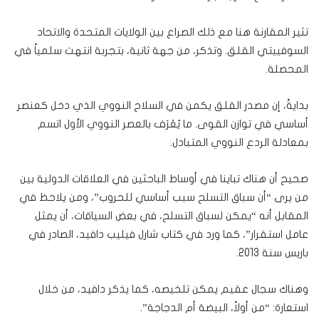
تثير المقارنة هنا مع ذلك الصراع بين الولايات المتحدة والاتحاد
السوفييتي القلق. وتذكر، من جهة ثانية، بتجربة انتهت سلمياً في
المحصلة.
بدايةً، إن مصدر القلق يكمن في السلاح النووي الذي دخل كعنصر
أساسي في توازن القوى. ما يُعْرَف بالعصر النووي الأول اتسم
بمعادلة الردع النووي المتبادل.
صحيح أن هناك تباينا في أوساط الباحثين في العلاقات الدولية بين
من يرى “أن سباق التسلح سبب أساسي للحروب”، ومن يلاحظ في
المقابل أنه “يمكن لسباق التسلح، في بعض السياقات، أن يمثل
عامل استقرار”، كما ورد في كتاب شارل فيليب دافيد، الصادر في
باريس سنة 2013.
وهناك سجال عقيم يمكن تلخيصه، كما يذكر دافيد، من خلال
استعارة: “من أولاً، البيضة أم الدجاجة”.