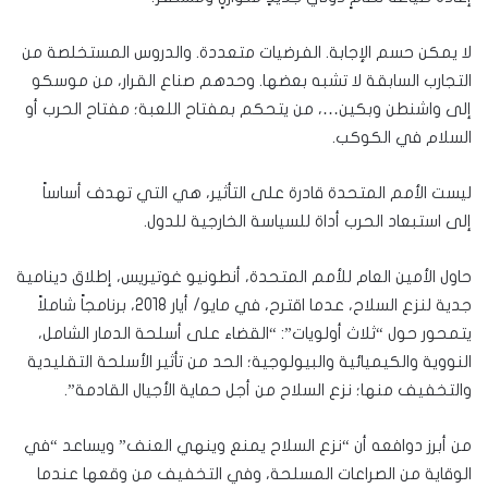
لا يمكن حسم الإجابة. الفرضيات متعددة. والدروس المستخلصة من
التجارب السابقة لا تشبه بعضها. وحدهم صناع القرار، من موسكو
إلى واشنطن وبكين…، من يتحكم بمفتاح اللعبة؛ مفتاح الحرب أو
السلام في الكوكب.
ليست الأمم المتحدة قادرة على التأثير، هي التي تهدف أساساً
إلى استبعاد الحرب أداة للسياسة الخارجية للدول.
حاول الأمين العام للأمم المتحدة، أنطونيو غوتيريس، إطلاق دينامية
جدية لنزع السلاح، عدما اقترح، في مايو/ أيار 2018، برنامجاً شاملاً
يتمحور حول “ثلاث أولويات”: “القضاء على أسلحة الدمار الشامل،
النووية والكيميائية والبيولوجية؛ الحد من تأثير الأسلحة التقليدية
والتخفيف منها؛ نزع السلاح من أجل حماية الأجيال القادمة”.
من أبرز دوافعه أن “نزع السلاح يمنع وينهي العنف” ويساعد “في
الوقاية من الصراعات المسلحة، وفي التخفيف من وقعها عندما