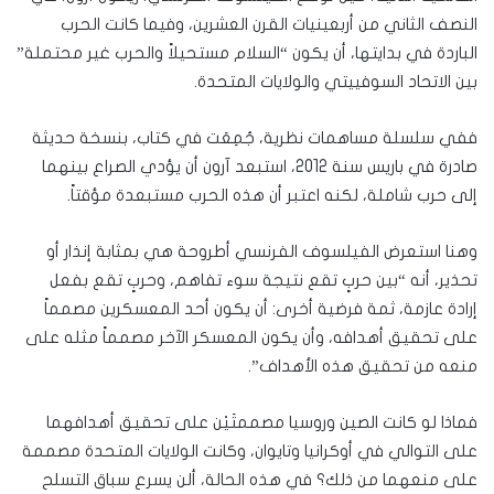
النصف الثاني من أربعينيات القرن العشرين، وفيما كانت الحرب
الباردة في بدايتها، أن يكون “السلام مستحيلاً والحرب غير محتملة”
بين الاتحاد السوفييتي والولايات المتحدة.
ففي سلسلة مساهمات نظرية، جُمِعَت في كتاب، بنسخة حديثة
صادرة في باريس سنة 2012، استبعد آرون أن يؤدي الصراع بينهما
إلى حرب شاملة، لكنه اعتبر أن هذه الحرب مستبعدة مؤقتاً.
وهنا استعرض الفيلسوف الفرنسي أطروحة هي بمثابة إنذار أو
تحذير، أنه “بين حربٍ تقع نتيجة سوء تفاهم، وحربٍ تقع بفعل
إرادة عازمة، ثمة فرضية أخرى: أن يكون أحد المعسكرين مصمماً
على تحقيق أهدافه، وأن يكون المعسكر الآخر مصمماً مثله على
منعه من تحقيق هذه الأهداف”.
فماذا لو كانت الصين وروسيا مصممتَيْن على تحقيق أهدافهما
على التوالي في أوكرانيا وتايوان، وكانت الولايات المتحدة مصممة
على منعهما من ذلك؟ في هذه الحالة، ألن يسرع سباق التسلح