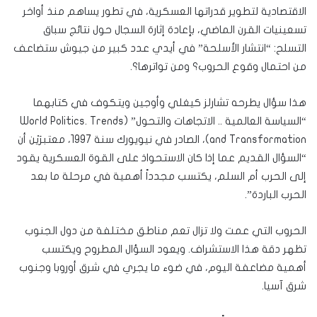
الاقتصادية لتطوير قدراتها العسكرية، في تطور يساهم منذ أواخر
تسعينيات القرن الماضي، بإعادة إثارة السجال حول نتائج سباق
التسلح: “انتشار الأسلحة” في أيدي عدد كبير من جيوش ستضاعف
من احتمال وقوع الحروب؟ ومن تواترها؟.
هذا سؤال يطرحه تشارلز كيغلي وأوجين ويتكوف في كتابهما
“السياسة العالمية .. الاتجاهات والتحول” (World Politics. Trends
and Transformation)، الصادر في نيويورك سنة 1997، معتبرَيْن أن
“السؤال القديم عما إذا كان الاستحواذ على القوة العسكرية يقود
إلى الحرب أم السلم، يكتسب مجدداً أهمية في مرحلة ما بعد
الحرب الباردة”.
الحروب التي عمت ولا تزال تعم مناطق مختلفة من دول الجنوب
تظهر دقة هذا الاستشراف. ويعود السؤال المطروح ويكتسب
أهمية مضاعفة اليوم، في ضوء ما يجري في شرق أوروبا وجنوب
شرق آسيا.