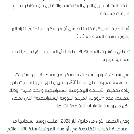
الثقة المتبادلة بين الدول المتنافسة والتقليل من مخاطر اندلاع
صراعات مسلحة.
أما الحجة الأميركية فتمثلت في أن موسكو لم تحترم التزاماتها
بموجب هذه المعاهدة (…).
تعطي مؤشرات العام 2023 انطباعاً بأن العالم ينزلق تدريجياً نحو
مغامرةٍ مرعبة.
في شباط/ فبراير، انسحبت موسكو من معاهدة “نيو ستارت”،
الموقعة مع واشنطن سنة 2011، والتي يطلق عليها اسم “تدابير
زيادة تخفيض الأسلحة الهجومية الاستراتيجية والحد منها”، وذلك
لتقليص عدد “الرؤوس الحربية النووية الإستراتيجية” التي يمكن
لكل من روسيا والولايات المتحدة نشرها.
وفي النصف الأول من مايو/ أيار 2023، أعلنت روسيا انسحابها من
“معاهدة القوات التقليدية في أوروبا”، الموقعة سنة 1990، والتي