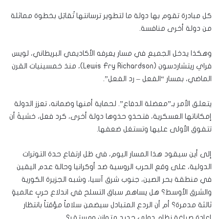
كل مبادرة تقوم بها دولة ما لتطوير ترسانتها تُقابَل بخطوة مماثلة
من دولة أخرى منافسة.
وهكذا يدخل الجميع في مسار يعرفه الأكاديمي البريطاني، لويس
فراي ريتشاردسون (Lewis Fry Richardson)، منذ خمسينيات القرن
الماضي، بمسار “الفعل – رد الفعل”.
يتعلق الأمر بـ”معضلة الدفاع”. لحماية أمنها وضمانه، تعزز الدولة
إمكاناتها العسكرية، فتحذو حذوها دولة أخرى، كرد فعل، خشيةَ أن
تتفوق الأولى عليها وتستغل ضعفها.
إلى أين سيقود هذا المسار اليوم، في ظل ارتفاع حدة التوترات
الدولية، على وقع الحرب الروسية ضد أوكرانيا وحالة عدم اليقين
في منطقة بحر الصين، جنوب شرق آسيا، وشبه الجزيرة الكورية
والشرق الأوسط؟ هل يساهم سباق التسلح في اندلاع حربٍ عالميةٍ
ثالثة مدمرة؟ أم أن الردع المتبادل سيضمن سلاماً مؤقتاً بانتظار
إعادة صياغة نظامٍ دولي جديدٍ متوازنٍ ومستقر؟