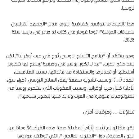
تكلفة سباق التسلح، وصولاً إلى تفككه وتراجع المكانة الدولية
لروسيا.
هذا بالضبط ما يتوقعه، كفرضية اليوم، مدير “المعهد الفرنسي
للعلاقات الدولية”، توما غومار في كتاب له صادر في باريس سنة
2023.
وهو يعتقد أن “برنامج التسلح الروسي تُوج في حرب أوكرانيا”. لكن
بعد هذه الحرب، “قد لا تكون روسيا في وضعيةٍ تسمح لها بتطوير
أسلحتها أو تصديرها والاستفادة من عائداتها، بسبب المنافسين
الجدد (…)، وبسبب تشويه سمعة بعض السلاح الروسي (جراء سوء
الأداء) خلال حرب أوكرانيا، وبسبب العقوبات التي ستحرم روسيا من
تكنولوجيات متوفرة في الغرب ولا بد منها لتطوير سلاحها”.
تساؤلات … وفرضيات أخرى
لكن ماذا لو لم تثبت الأيام المقبلة صحة هذه الفرضية؟ وماذا عن
الدول الصاعدة، دول “الجنوب العالمي”، التي توظف مواردها