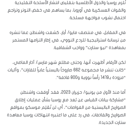
تُلزم روسيا والدول الأطلسية بتقليص انتشار الأسلحة التقليدية
والقوات العسكرية في أوروبا، بما يساهم في خفض التوتر وتراجع
احتمال نشوب مواجهة مسلحة.
في المقابل، في منتصف مايو/ أيار، كشفت واشنطن عما تنشره
من ترسانة استراتيجية للردع النووي، في إطار التزامها المستمر
بمعاهدة “نيو ستارت” وواجب الشفافية.
لكن الأرقام أظهرت أنها، وحتى مطلع شهر مارس/ آذار الماضي،
“كانت تنشر ما مجموعه 662 صاروخاً باليستياً عابراً للقارات”، وآليات
“مزودة بـ1419 رأساً نووية و800 قاذفة”.
أما منذ الأول من يونيو/ حزيران 2023، فقد أوقفت واشنطن
“مشاركة بيانات القياس عن بُعد مع روسيا بشأن عمليات إطلاق
الصواريخ الباليستية من الغواصات”، أي لن تُعْلِم موسكو بمواقع
الصواريخ والقاذفات، في رد على ما اعتبره انتهاكات روسيا معاهدة
ستارت الجديدة.