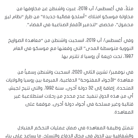
مثلاً، في أغسطس/ آب 2018، عبرت واشنطن عن مخاوفها من
محاولة موسكو امتلاك “أسلحةٍ فضائية جديدة” من طراز “نظام ليزر
محمول”، مخصص “لتدمير الأقمار الصناعية في الفضاء”.
وفي أغسطس/ آب 2019، انسحبت واشنطن من “معاهدة الصواريخ
النووية متوسطة المدى” التي وقعتها مع موسكو في العام
1987، تحت ذريعة أن روسيا لا تلتزم بها.
في نوفمبر/ تشرين الثاني 2020، انسحبت واشنطن رسمياً من
معاهدة “الأجواء المفتوحة” الدفاعية، المبرمة بين روسيا والولايات
المتحدة، إضافة إلى 32 دولة أخرى، سنة 1992، والتي تتيح لجيش
أي من هذه الدول تنفيذ عددٍ محددٍ من رحلات استطلاعية غير
قتالية وغير مسلحة في أجواء دولة أخرى، موقعة على
المعاهدة.
تتمثل وظيفة المعاهدة في ضمان عمليات التحكم المتبادل
والشفافية بين الدول في مجال الدفاع والتسلح، ما يساعد على بناء