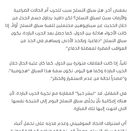
بمعنى آخر، هل سباق التسلح سبب للحرب أم الحالات الصراعية
والأزمات سببٌ لسباق التسلح؟ لكن دافيد يحاول حسم الجدل من
خلال الحديث عن سيناريوهين محتملين للعبة سباق التسلح: أولاً، إذا
كانت الأجواء هادئة بين الدول، كما حصل بعد الحرب الباردة، يكون
سباق التسلح “دفاعيا، وبالحد الأدنى ويساهم في الحد من
العواقب المضرة لمعضلة الدفاع”.
ثانياً، إذا كانت العلاقات متوترة بين الدول، كما كان عليه الحال خلال
الحرب الباردة وكما هو اليوم، تكون سمة هذا السباق “هجومية”،
و”مصدراً لحالة من عدم الاستقرار والخطر”.
في المقابل، قد “تبشر خيرا” المقارنة مع تجربة الحرب الباردة، لأن
هناك إمكانية بأنْ يخلُص سباق التسلح اليوم إلى النتيجة نفسها
التي انتهت إليها تلك المبارزة.
أي استنزاف الاتحاد السوفييتي وعدم قدرته على تحمل أعباء