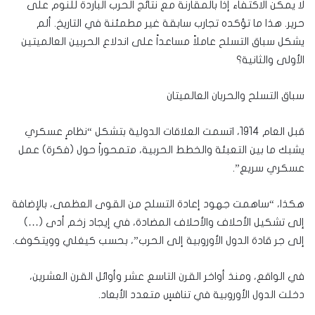
لا يمكن الاكتفاء إذاً بالمقارنة مع نتائج الحرب الباردة للنوم على
حرير. هذا ما تؤكده تجارب سابقة غير مطمئنة في التاريخ. ألم
يشكل سباق التسلح عاملاً مساعداً على اندلاع الحربين العالميتين
الأولى والثانية؟
سباق التسلح والحربان العالميتان
قبل العام 1914، اتسمت العلاقات الدولية بتشكل “نظامٍ عسكري
يشبك ما بين التعبئة والخطط الحربية، متمحوراً حول (فكرة) عمل
عسكري سريع”.
هكذا، “ساهمت جهود إعادة التسلح من القوى العظمى، بالإضافة
إلى تشكيل الأحلاف والأحلاف المضادة، في إيجاد زخم أدى (…)
إلى جر قادة الدول الأوروبية إلى الحرب”، بحسب كيغلي وويتكوف.
في الواقع، ومنذ أواخر القرن التاسع عشر وأوائل القرن العشرين،
دخلت الدول الأوروبية في تنافسٍ متعدد الأبعاد.