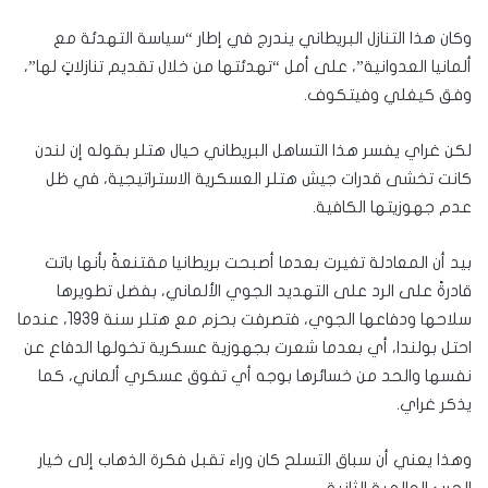
وكان هذا التنازل البريطاني يندرج في إطار “سياسة التهدئة مع
ألمانيا العدوانية”، على أمل “تهدئتها من خلال تقديم تنازلاتٍ لها”،
وفق كيغلي وفيتكوف.
لكن غراي يفسر هذا التساهل البريطاني حيال هتلر بقوله إن لندن
كانت تخشى قدرات جيش هتلر العسكرية الاستراتيجية، في ظل
عدم جهوزيتها الكافية.
بيد أن المعادلة تغيرت بعدما أصبحت بريطانيا مقتنعةً بأنها باتت
قادرةً على الرد على التهديد الجوي الألماني، بفضل تطويرها
سلاحها ودفاعها الجوي، فتصرفت بحزم مع هتلر سنة 1939، عندما
احتل بولندا، أي بعدما شعرت بجهوزية عسكرية تخولها الدفاع عن
نفسها والحد من خسائرها بوجه أي تفوق عسكري ألماني، كما
يذكر غراي.
وهذا يعني أن سباق التسلح كان وراء تقبل فكرة الذهاب إلى خيار