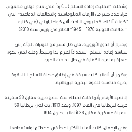
وشكلت “عمليات إعادة التسلح (…) رداً على مناخ دولي محموم،
جراء عدد كبير من الأزمات الدبلوماسية والتحالفات الدفاعية” التي
تكونت آنذاك، كما يروي الباحث ألان كواغلياريني (في كتابه
“العلاقات الدولية 1870 – 1945” الصادر في باريس سنة 2013).
ويشرح أن الدول الأوروبية، في ظل مسار من التوترات، لجأت إلى
سياسة إعادة التسلح، استعداداً لصراع بدا وشيكاً، وذلك لكي تكون
جاهزة بما فيه الكفاية في حال اندلعت الحرب.
ويظهر أن ألمانيا كانت سباقة في إطلاق عجلة التسلح لبناء قوة
بحرية منافسة للقوة البحرية البريطانية.
إذ تفيد الأرقام بأنها كانت تمتلك ست سفن حربية مقابل 33 سفينة
حربية لبريطانيا في العام 1897. وبعد 1910، بات لدى بريطانيا 59
سفينة عسكرية مقابل 33 لألمانيا بحلول 1914.
وفي الإجمال، كانت ألمانيا الأكثر نجاحاً في خططتها واستعدادها