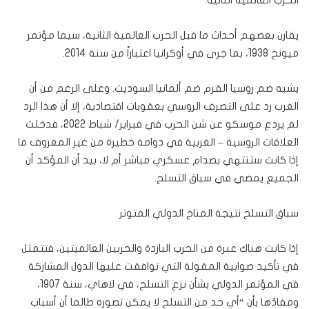
الحرب العالمية الثانية.
يقارن بعضهم أحداث ما قبل الحرب العالمية الثانية، سيما مؤتمر
ميونخ 1938، بما جرى في أوكرانيا اعتباراً من سنة 2014.
يشبه ضم روسيا القرم ضم ألمانيا السوديت. وعلى الرغم من أن
الغرب رد على التصرف الروسي بعقوبات اقتصادية، إلا أن هذا الرد
لم يردع موسكو عن شن الحرب في فبراير/ شباط 2022، فدخلت
العلاقات الروسية – الغربية في دوامة خطيرة من غير المعروف ما
إذا كانت ستنتهي بصدام عسكري مباشر أم لا، بيد أن المؤكد أن
الجميع يمضي في سباق التسلح.
سباق التسلح نتيجة المناخ الدولي المتوتر
إذا كانت هناك عبرة من الحرب الباردة والحربين العالميتين، فتتمثل
في تأكيد صوابية المقولة التي توافقت عليها الدول المشاركة
في المؤتمر الدولي بشأن نزع التسلح، في لاهاي، سنة 1907،
ومفادُها بأن “أي حد من التسلح لا يمكن تصوره طالما أن أسباب