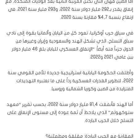
أما الصين فهي التي تحتل المرتبة الثانية بعد الولايات المتحدة، مع
إنفاق يقدر بـ292 مليار دولار سنة 2022، و293 مليار سنة 2021، في
ارتفاع بنسبة 4,7% مقارنة بسنة 2020.
في سياق حرب أوكرانيا، تعود كل من اليابان وألمانيا بقوة إلى نادي
سباق التسلح، الذي تشكل الهند والسعودية وإيران وغيرها من
الدول جزءاً منه أيضاً. “الإنفاق العسكري لليابان بلغ 46 مليار دولار
بين عامي 2021 و2022.
وأطلقت الحكومة اليابانية استراتيجية جديدة للأمن القومي سنة
2022، لتطوير القدرات العسكرية رداً على ما تعتبره التهديدات
المتزايدة من الصين وكوريا الشمالية وروسيا.
أما الهند فأنفقت 81,4 مليار دولار سنة 2022، بحسب تقرير “معهد
ستوكهولم” الذي يلاحظ أن ثمة عودة إلى مستوى الإنفاق على
التسلح خلال الحرب الباردة.
المقارنة مع الحرب الباردة: مقلقة ومطمئنة؟