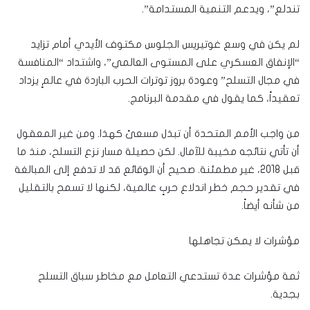
تندلع”، ويدعم التنمية المستدامة”.
لم يكن في وسع غوتيريس الجلوس مكتوف الأيدي أمام تزايد
“الإنفاق العسكري على المستوى العالمي”، واشتداد “المنافسة
في مجال التسلح” وعودة بروز توترات الحرب الباردة في عالمٍ يزداد
تعقيداً، كما يقول في مقدمة البرنامج.
من واجب الأمم المتحدة أن تبذل مسعىً كهذا. ومن غير المعقول
أن تأتي نتائجه مخيبة للآمال. لكن حصيلة مسار نزع التسلح، منذ ما
قبل 2018، غير مطمئنة. صحيح أن الوقائع قد لا تدفع إلى المبالغة
في تقدير حجم خطر اندلاع حربٍ عالمية، لكنها لا تسمح بالتقليل
من شأنه أيضاً.
مؤشرات لا يمكن تجاهلها
ثمة مؤشرات عدة تستدعي التعامل مع مخاطر سباق التسلح
بجدية.