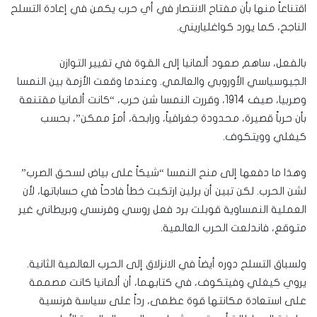
اقتناعاً منها بأن مفتاح الانتصار في أي حرب يكمن في إعادة التسلح
الناجح، كما يورد كواغلياريني.
بالفعل، ساهم صعود ألمانيا إلى القوة في تغيير التوازن
الجيوسياسي الأوروبي والعالمي. وعندما وقعت الأزمة بين النمسا
وصربيا، صيف 1914، وقررت النمسا شن حرب، “كانت ألمانيا مقتنعة
بأن حرباً قصيرة، محدودة جغرافياً، ورابحة، أمرٌ ممكن”، بحسب
كيغلي وويتكوف.
وهذا ما دفعها إلى منح النمسا “شيكاً على بياض لسحق الصرب”
لشن الحرب. لكن تبين أن برلين ارتكبت خطأ فادحاً في حساباتها، لأن
العملية النمساوية قوبلت برد فعل روسي وفرنسي وبريطاني غير
متوقع، فاندلعت الحرب العالمية.
ولسباق التسلح دوره أيضاً في الانزلاق إلى الحرب العالمية الثانية.
يروي كيغلي وفيتكوف، في كتابهما، أن ألمانيا كانت مصممة
على استعادة مكانتها قوة عظمى، رداً على سياسة فرنسية