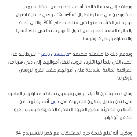
ويضاف إلى هذه القائمة أسماء العديد من المشتبه بهم
المتورطين في عملية احتيال “Cum-Ex” ، وهي عملية احتيال
دولية تم الكشف عنها في منتصف عام 2010، والتي أضرت
بالمالية العامة للعديد من الدول الأوروبية، بما في ذلك ألمانيا
والدنمارك وبلجيكا وفرنسا.
ويدعم ذلك ما كشفته صحيفة “
فايننشيال تايمز
” البريطانية عن
الحيل التي يلجأ لها الأثرياء الروس لنقل أموالهم إلى دبي هربا من
المراقبة المالية الشديدة على أموالهم عقب الغزو الروسي
لأوكرانيا.
وقال الصحيفة إن الأثرياء الروس يقومون بمبادلة عقاراتهم الفاخرة
في لندن بمنازل بملايين الجنيهات في
دبي
أثناء بحثهم عن
الأساليب الحديثة لتجاوز القيود النقدية المفروضة بسبب الغزو
الكامل لأوكرانيا.
وذكرت أنه تبلغ قيمة جرد الممتلكات مع قصر نايتسبريدج 34