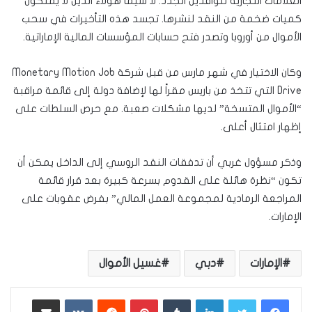
العلامات التجارية للوافدين الجدد. لا سيما هؤلاء الذين لا يملكون
كميات ضخمة من النقد لنشرها. تجسد هذه التأخيرات في سحب
الأموال من أوروبا وتصدر فتح حسابات المؤسسات المالية الإماراتية.
وكان الاختيار في شهر مارس من قبل شركة Monetary Motion Job
Drive التي تتخذ من باريس مقراً لها لإضافة دولة إلى قائمة مراقبة
“الأموال المتسخة” لديها مشكلات صعبة. مع حرص السلطات على
إظهار امتثال أعلى.
وذكر مسؤول غربي أن تدفقات النقد الروسي إلى الداخل يمكن أن
تكون “نظرة هائلة على القدوم بسرعة كبيرة بعد قرار قائمة
المراجعة الرمادية لمجموعة العمل المالي” بفرض عقوبات على
الإمارات.
الإمارات
دبي
غسيل الأموال
لينكدإن
بينتيريست
مشاركة عبر البريد