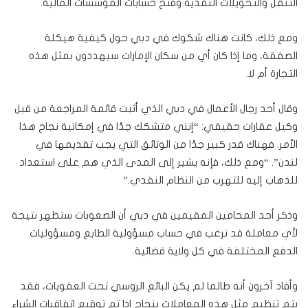
التنقل والتحويلات النقدية وفتح حسابات المؤسسات المالية.
ومع ذلك، كانت هناك شكوك في دبي حول كيفية هيكلة
الصفقة، وما إذا كان أي من سكان الإمارات سيهددون بمثل هذه
التجارة أم لا.
وقال أحد رجال الأعمال في دبي الذي أثبت قائمة المراجعة من قبل
وكيل عقارات حقيقي: “إنني متشكك جدًا في إمكانية نجاح هذا
الأمر. فهناك قدر كبير جدًا من الوثائق التي يجب تقديمها في
لندن”. “ومع ذلك، فإنه يشير إلى المدى الذي هم على استعداد
للذهاب إليه للتهرب من النظام النقدي.”
وذكر أحد المحامين المقيمين في دبي أن الصعوبات ستظهر نتيجة
لأي معاملة قد ترغب في حساب مسؤولية الطابع ومسؤوليات
الدفع المختلفة في كل ولاية قضائية.
وأفاد آخرون أنه طالما لم يكن البائع الروسي تحت العقوبات، فقد
يتم تنظيم مثل هذه المعاملات بنجاح إذا تم توقيع اتفاقيات الشراء