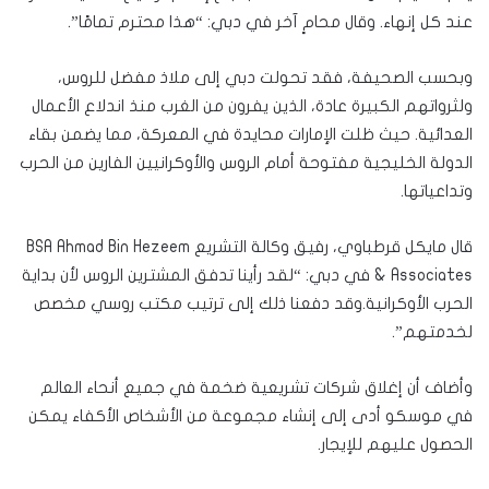
عند كل إنهاء. وقال محامٍ آخر في دبي: “هذا محترم تمامًا”.
وبحسب الصحيفة، فقد تحولت دبي إلى ملاذ مفضل للروس،
ولثرواتهم الكبيرة عادة، الذين يفرون من الغرب منذ اندلاع الأعمال
العدائية. حيث ظلت الإمارات محايدة في المعركة، مما يضمن بقاء
الدولة الخليجية مفتوحة أمام الروس والأوكرانيين الفارين من الحرب
وتداعياتها.
قال مايكل قرطباوي، رفيق وكالة التشريع BSA Ahmad Bin Hezeem
& Associates في دبي: “لقد رأينا تدفق المشترين الروس لأن بداية
الحرب الأوكرانية.وقد دفعنا ذلك إلى ترتيب مكتب روسي مخصص
لخدمتهم”.
وأضاف أن إغلاق شركات تشريعية ضخمة في جميع أنحاء العالم
في موسكو أدى إلى إنشاء مجموعة من الأشخاص الأكفاء يمكن
الحصول عليهم للإيجار.