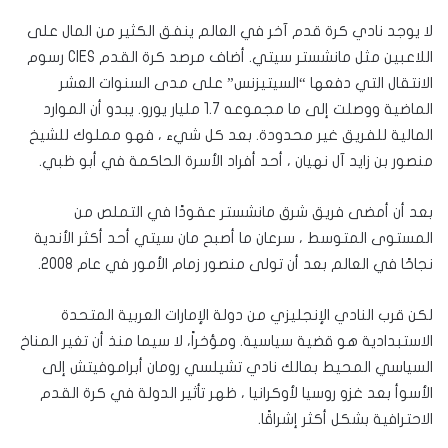
لا يوجد نادي كرة قدم آخر في العالم ينفق الكثير من المال على
اللاعبين مثل مانشستر سيتي. أضاف مرصد كرة القدم CIES رسوم
الانتقال التي دفعها “السيتيزنس” على مدى السنوات العشر
الماضية ووصلت إلى ما مجموعه 1.7 مليار يورو. يبدو أن الموارد
المالية للفريق غير محدودة. بعد كل شيء ، فهو مملوك للشيخ
منصور بن زايد آل نهيان ، أحد أفراد الأسرة الحاكمة في أبو ظبي.
بعد أن أمضى فريق شرق مانشستر عقودًا في التملص من
المستوى المتوسط ​​، سرعان ما أصبح مان سيتي أحد أكثر الأندية
نجاحًا في العالم بعد أن تولى منصور زمام الأمور في عام 2008.
لكن قرب النادي الإنجليزي من دولة الإمارات العربية المتحدة
الاستبدادية هو قضية سياسية. ومؤخراً، لا سيما منذ أن تغير المناخ
السياسي المحيط بمالك نادي تشيلسي رومان أبراموفيتش إلى
الأسوأ بعد غزو روسيا لأوكرانيا ، ظهر تأثير الدولة في كرة القدم
الاحترافية بشكل أكثر إشراقًا.