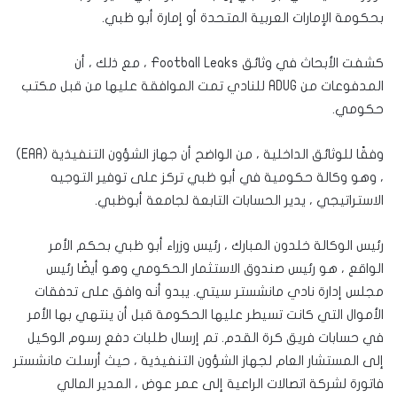
بحكومة الإمارات العربية المتحدة أو إمارة أبو ظبي.
كشفت الأبحاث في وثائق Football Leaks ، مع ذلك ، أن
المدفوعات من ADUG للنادي تمت الموافقة عليها من قبل مكتب
حكومي.
وفقًا للوثائق الداخلية ، من الواضح أن جهاز الشؤون التنفيذية (EAA)
، وهو وكالة حكومية في أبو ظبي تركز على توفير التوجيه
الاستراتيجي ، يدير الحسابات التابعة لجامعة أبوظبي.
رئيس الوكالة خلدون المبارك ، رئيس وزراء أبو ظبي بحكم الأمر
الواقع ، هو رئيس صندوق الاستثمار الحكومي وهو أيضًا رئيس
مجلس إدارة نادي مانشستر سيتي. يبدو أنه وافق على تدفقات
الأموال التي كانت تسيطر عليها الحكومة قبل أن ينتهي بها الأمر
في حسابات فريق كرة القدم. تم إرسال طلبات دفع رسوم الوكيل
إلى المستشار العام لجهاز الشؤون التنفيذية ، حيث أرسلت مانشستر
فاتورة لشركة اتصالات الراعية إلى عمر عوض ، المدير المالي