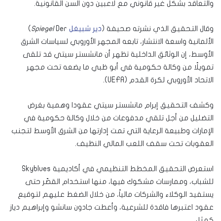
والتعاقد بشكل غير قانوني مع لاعبين دون السن القانونية.
وقال التحقيق الذي نشرته صحيفة (
دير شبيغل
Der
Spiegel
)
الألمانية واسعة الانتشار، تابعه المجهر الأوروبي لسياسات الشرق
الأوسط، إن الوثائق الداخلية تظهر أن مانشستر سيتي قد تلقى
تمويلًا من وكالة حكومية في أبو ظبي ما يضعه تحت مجهر
الاتحاد الأوروبي لكرة القدم (UEFA).
وكشف التحقيق إبرام مانشستر سيتي عقودا وهمية بغرض
التضليل من أجل تلقي مدفوعات من خلال وكالة حكومية في
الإمارات وطبيعة الرعاية التي تمت إدارتها من الشرق الأوسط لتجنب
العقوبات تحت سقف اللعب المالي النظيف.
استعرض التحقيق المخطط التنظيمي في أكاديمية Skyblues
للشباب، وممارسات مشكوك فيها، منها استخدام القصّر حتى
يستفيد الوكلاء والشركات مالياً، من خلال الضغط عليهم لتوقيع
عقود اعتبرها فاقدة للشرعية، وأعطت جادون سانشو وإبراهيم دياز
كمثل.