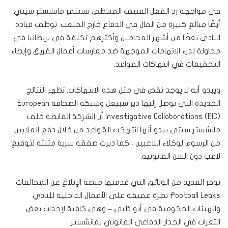
في مواجهة رد الفعل العنيف المنتظم، تستثمر مانشستر سيتي
أيضًا مبالغ كبيرة من المال في الدفاع خارج الملعب. توظف قيادة
النادي بعضًا من أشهر المحامين وأكثرهم تكلفة في بريطانيا في
محاولة لدرء الاتهامات الموجهة ضد ممارسات أعمال الفريق وإبطاء
التحقيقات في انتهاكات القواعد.
ويبدو أنه لا يوجد نقص في مثل هذه الانتهاكات. تظهر النتائج
الجديدة التي توصل إليها دير شبيغل وشبكة الصحافة European
Investigative Collaborations (EIC) أن الشركة القابضة خلف
مانشستر سيتي يبدو أنها انتهكت القواعد من خلال دفع الملايين
من الرسوم لوكلاء اللاعبين ، كما دبرت صفقة سرية مثلثة لتوقيع
لاعب دون السن القانونية.
توفر العديد من الوثائق التي قدمتها منصة الإبلاغ عن المخالفات
Football Leaks نظرة عميقة على الأعمال الداخلية للنادي
والهيئات الحكومية في أبو ظبي – وهي كافية لإحداث بعض
الثغرات في الجدار الدفاعي القانوني لمانشستر.