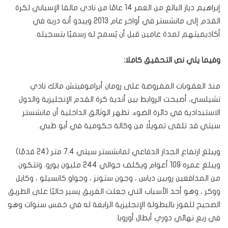
إبراهيم دياز البالغ من العمر 14 عامًا من نادي مالقا الإسباني لكرة
القدم إلى مانشستر في أواخر عام 2013 ويبدو أنه دربه في
أكاديميتهم لمدة عامين قبل أن يُسمح له رسميًا بتسجيله.
وفيما يلي نص التحقيق كاملا:
منذ العقوبات المفروضة على رومان أبراموفيتش مالك نادي
تشيلسي، أصبحت الروابط بين أندية كرة القدم الإنجليزية والدول
الاستبدادية في دائرة الضوء. تظهر الوثائق الداخلية أن مانشستر
سيتي قد تلقى تمويلًا من وكالة حكومية في أبو ظبي.
ويبلغ ارتفاع الجدار الدفاعي لمانشستر سيتي 7.4 متر (24 قدمًا)
ويبلغ عمره 109 أعوام ويكلف حوالي 244 مليون يورو. وتتكون
من المدافعين روبين دياس ، وجون ستونز ، وجواو كانسيلو ، وكايل
ووكر ، وهو أحد الأسباب التي جعلت الفريق يسير حاليًا على الطريق
الصحيح للفوز بالبطولة الإنجليزية الرابعة له في خمس سنوات وهو
في ربع نهائي دوري أبطال أوروبا.