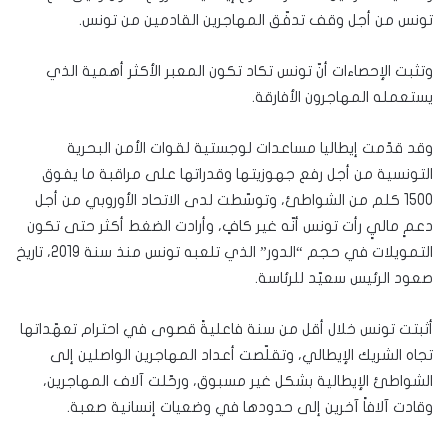
تونس من أجل وقف تدفّق المهاجرين القادمين من تونس.
وتثبت الإحصاءات أنّ تونس تكاد تكون المعبر الأكثر أهمية الذي
يستعمله المهاجرون الأفارقة.
وقد قدّمت إيطاليا مساعدات لوجستية لقوات الأمن البحرية
التونسية من أجل رفع جهوزيتها وقدراتها على مراقبة ما يفوق
1500 كلم من الشواطئ، وتوسّطت لدى الاتحاد الأوروبي من أجل
دعمٍ ماليٍ رأت تونس أنّه غير كافٍ، وأرادت الضغط أكثر حتى تكون
التمويلات في حجم “الدور” الذي تلعبه تونس منذ سنة 2019، تاريخ
صعود الرئيس سعيّد للرئاسة.
أثبتت تونس خلال أقل من سنة فاعليةً قصوى في احترام تعهّداتها
تجاه الشريك الإيطالي، وتقلّصت أعداد المهاجرين الواصلين إلى
الشواطئ الإيطالية بشكل غير مسبوق، ورحّلت آلاف المهاجرين،
وقادت آلافاً آخرين إلى حدودها في وضعيات إنسانية صعبة.