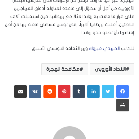
الهجرة، غير أنّها ما زالت ترفض كلّ الإغراءات التي تمارسها البلدان
الأوروبية من أجل أن تتحوّل إلى قاعدة لمناولة أدفاق المهاجرين
على غرار ما قامت به رواندا مثلاً مع بريطانيا، حين استقبلت آلاف
اللاجئين. أعلنت بريطانيا أخيراً، رفض تونس مساعي قامت بها من أجل
إقناعها بأن تحذو حذو رواندا.
للكاتب
المهدي مبروك
وزير الثقافة التونسي الأسبق
الاتحاد الأوروبي
مكافحة الهجرة
لينكدإن
بينتيريست
مشاركة عبر البريد
طباعة