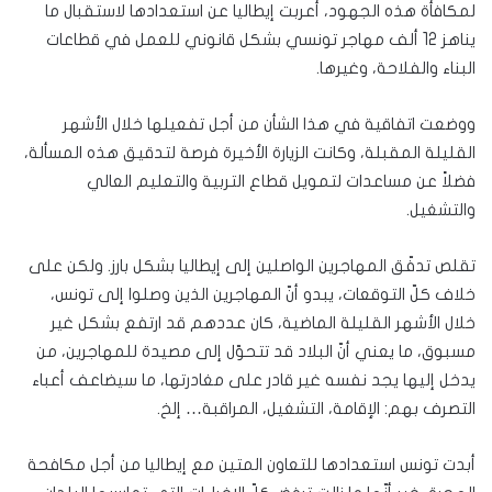
لمكافأة هذه الجهود، أعربت إيطاليا عن استعدادها لاستقبال ما
يناهز 12 ألف مهاجر تونسي بشكل قانوني للعمل في قطاعات
البناء والفلاحة، وغيرها.
ووضعت اتفاقية في هذا الشأن من أجل تفعيلها خلال الأشهر
القليلة المقبلة، وكانت الزيارة الأخيرة فرصة لتدقيق هذه المسألة،
فضلاً عن مساعدات لتمويل قطاع التربية والتعليم العالي
والتشغيل.
تقلص تدفّق المهاجرين الواصلين إلى إيطاليا بشكل بارز. ولكن على
خلاف كلّ التوقعات، يبدو أنّ المهاجرين الذين وصلوا إلى تونس،
خلال الأشهر القليلة الماضية، كان عددهم قد ارتفع بشكل غير
مسبوق، ما يعني أنّ البلاد قد تتحوّل إلى مصيدة للمهاجرين، من
يدخل إليها يجد نفسه غير قادر على مغادرتها، ما سيضاعف أعباء
التصرف بهم: الإقامة، التشغيل، المراقبة… إلخ.
أبدت تونس استعدادها للتعاون المتين مع إيطاليا من أجل مكافحة