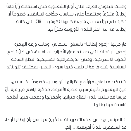
واصلت ميلوني العزف على أوتار الشعبوية حتى استمالت رأياً عامّاً
إيطاليّاً متبرّماً ومنتفضاً على سياسات حكّامه السابقين، خصوصاً أنّ
ذاكرته لم تبرَأ بعد من فاجعة كورونا (كوفيد – 19) التي كانت
إيطاليا من بين أكثر البلدان الأوروبية تضرّراً بها.
فاز حزبها “إخوة إيطاليا” بالسباق الانتخابي، وكانت ورقة الهجرة
إحدى الرافعات التي حملته فوق الأحزاب المنافسة، في ظلّ تراجع
الأحزاب الاشتراكية، وحتى الديمقراطية المسيحية، لتظلّ الساحة
السياسية شبه فارغة لا يلعب فيها سوى اليمين بمختلف تلويناته.
اشتبكت ميلوني مراراً مع نظرائها الأوروبيين، خصوصاً الفرنسيين،
حين اتهمتهم بأنهم سبب هجرة الأفارقة، مذكّرة إياهم غير مرّة بأنّ
فرنسا قد سلبت بلدان القارّة خيراتها وأفقرتها ودعمت فيها أنظمة
فاسدة موالية لها.
ردّ الفرنسيون على هذه التصريحات مذكّرين ميلوني بأن إيطاليا أيضاً،
قد استعمرت بلداناً أفريقية… إلخ.