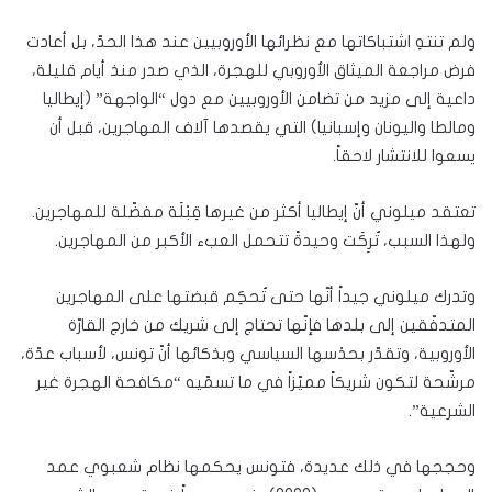
ولم تنتهِ اشتباكاتها مع نظرائها الأوروبيين عند هذا الحدّ، بل أعادت
فرض مراجعة الميثاق الأوروبي للهجرة، الذي صدر منذ أيام قليلة،
داعية إلى مزيد من تضامن الأوروبيين مع دول “الواجهة” (إيطاليا
ومالطا واليونان وإسبانيا) التي يقصدها آلاف المهاجرين، قبل أن
يسعوا للانتشار لاحقاً.
تعتقد ميلوني أنّ إيطاليا أكثر من غيرها قِبْلَة مفضّلة للمهاجرين.
ولهذا السبب، تُرِكَت وحيدةً تتحمل العبء الأكبر من المهاجرين.
وتدرك ميلوني جيداً أنّها حتى تُحكِم قبضتها على المهاجرين
المتدفّقين إلى بلدها فإنّها تحتاج إلى شريك من خارج القارّة
الأوروبية، وتقدّر بحدْسها السياسي وبذكائها أنّ تونس، لأسباب عدّة،
مرشّحة لتكون شريكاً مميّزاً في ما تسمّيه “مكافحة الهجرة غير
الشرعية”.
وحججها في ذلك عديدة، فتونس يحكمها نظام شعبوي عمد