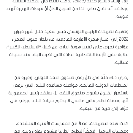
إلى إرساء دستور جديد (2022) يذهب بعيداً في تمجيد الشعب،
ويعتقد أنّه نقيّ صافٍ. لذا من السهل الظنّ أنّ موجات الهجرة تُهدد
هويته.
وذهبت تصريحات الرئيس التونسي قيس سعيّد خلال شهر فبراير
2022 إلى اعتبار هجرة الأفارقة القادمين من بلدان جنوب الصحراء
مؤامرة تحرص على تغيير هوية البلاد، من خلال “الاستيطان الكبير”،
علاوة على الأزمة الاقتصادية الحادّة التي تضرب البلاد منذ سنوات
متتالية.
يجري ذلك كلّه في ظلّ رفض صندوق النقد الدولي، وغيره من
المنظمات الدولية المانحة، مواصلة مساعدة البلاد، التي ترفض
باستمرار القبول بشروط صندوق النقد، بل يعتقد رئيس الجمهورية
أنّها وصفات نظام مالي عالمي لا يحترم سيادة البلاد ويرغب في
جرّها إلى مزيد من التبعية.
كانت هذه التصريحات، فضلاً عن الممارسات الأمنية المتشدّدة،
وعمليات الترحيل، مُحفّزاً لتطرح إيطاليا مشروع تعاون وثيق مع