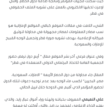
حيث شكلت مجريات المؤتمر ونتائجه صدمة لدول الحصار، والتي
اوعزت لذبابها الالكتروني بالعمل على تشويه الملف الحقوقي
في قطر.
الشيء اللافت في مقالات الموقع كباقي المواقع الإماراتية هو
نسب مصادر المعلومات لمصادر مجهولة في محاولة لتوثيق
فبركاته الإعلامية، بهدف تشويه صورة قطر وتجميل الوجه القبيح
للإمارات والسعودية.
وفي عنوان فرعي آخر نشر الموقع مقال ” أربع دول ترفض حضور
الجمعية العامة للاتحاد البرلماني الدولي المنعقدة في قطر”
المقال جاء محاولة من دول الحصار الأربعة ” الامارات، السعودية،
مصر، البحرين” لكسب ماء الوجه بعد عدم توجيه دعوات لتلك الدول
لحضور المؤتمر الذي أقيم في الدوحة خلال ابريل الحالي.
علي النعيمي
المعروف بخيانته ولهثه وراء أموال عيال زايد، والذي
يعتبر الذراع الإعلامي لمحمد بن زايد، والتي أوكلت له مهمة