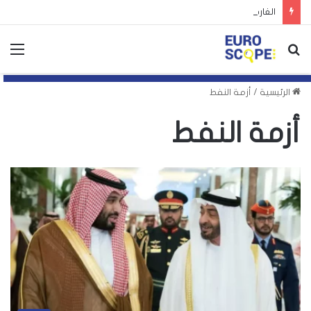
الغارديان: توظيف اليمين الأوروبي لأزمة سبتة يهدد بتكرارها
بحث
الق
عن
الرئيسية
/
أزمة النفط
أزمة النفط