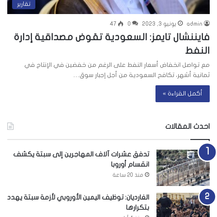
تقارير
admin
يونيو 3, 2023
0
47
فايننشال تايمز: السعودية تقوض مصداقية إدارة
النفط
مع تواصل انخفاض أسعار النفط على الرغم من خفضين في الإنتاج في
ثمانية أشهر، تكافح السعودية من أجل إجبار سوق…
أكمل القراءة »
احدث المقالات
تدفق عشرات آلاف المهاجرين إلى سبتة يكشف
انقسام أوروبا
منذ 20 ساعة
الغارديان: توظيف اليمين الأوروبي لأزمة سبتة يهدد
بتكرارها