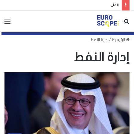
الغارديان: توظيف اليمين الأوروبي لأزمة سبتة يهدد بتكرارها
بحث
الق
عن
الرئيسية
/
إدارة النفط
إدارة النفط