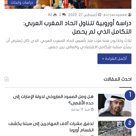
دراسات وابحاث
euroscopeme
أغسطس 27, 2022
0
82
دراسة أوروبية تتناول اتحاد المغرب العربي:
التكامل الذي لم يحصل
ثلاثٌ وثلاثون سنة مرّت منذ تأسيس اتحاد المغرب العربي، الذي كان يُفترض أن
يمثّل منصّة للتكامل الاقتصادي والمالي بين خمس…
أكمل القراءة »
احدث المقالات
هل وصل الصعود الصاروخي لدولة الإمارات إلى
حده الأقصى؟
منذ 17 ساعة
تدفق عشرات آلاف المهاجرين إلى سبتة يكشف
انقسام أوروبا