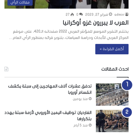
مقالات الرأي
admin
فبراير 27, 2023
0
27
العرب لا يبررون غزو أوكرانيا
يختتم التقرير الموسع للمؤشر العربي 2022 صفحاته الـ420، على موقع
المركز العربي للأبحاث ودراسة السياسات، بتنوير قرائه بمنظور الرأي العام…
أكمل القراءة »
احدث المقالات
تدفق عشرات آلاف المهاجرين إلى سبتة يكشف
انقسام أوروبا
منذ يومين
الغارديان: توظيف اليمين الأوروبي لأزمة سبتة يهدد
بتكرارها
منذ 5 أيام