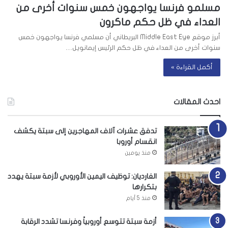
مسلمو فرنسا يواجهون خمس سنوات أخرى من
العداء في ظل حكم ماكرون
أبرز موقع Middle East Eye البريطاني أن مسلمي فرنسا يواجهون خمس
سنوات أخرى من العداء في ظل حكم الرئيس إيمانويل…
أكمل القراءة »
احدث المقالات
تدفق عشرات آلاف المهاجرين إلى سبتة يكشف
انقسام أوروبا
منذ يومين
الغارديان: توظيف اليمين الأوروبي لأزمة سبتة يهدد
بتكرارها
منذ 5 أيام
أزمة سبتة تتوسع أوروبياً وفرنسا تشدد الرقابة