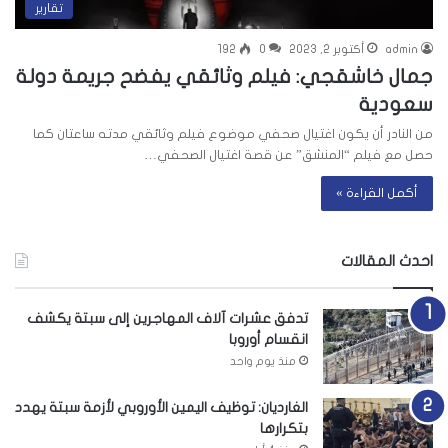
تقارير
admin
أكتوبر 2, 2023
0
192
جمال خاشقجي: فيلم وثائقي يفضح جريمة دولة
سعودية
من النادر أن يكون اغتيال صحفي موضوع فيلم وثائقي مدته ساعتان كما
حصل مع فيلم “المنشق” عن قصة اغتيال الصحفي…
أكمل القراءة »
احدث المقالات
تدفق عشرات آلاف المهاجرين إلى سبتة يكشف
انقسام أوروبا
منذ يوم واحد
الغارديان: توظيف اليمين الأوروبي لأزمة سبتة يهدد
بتكرارها