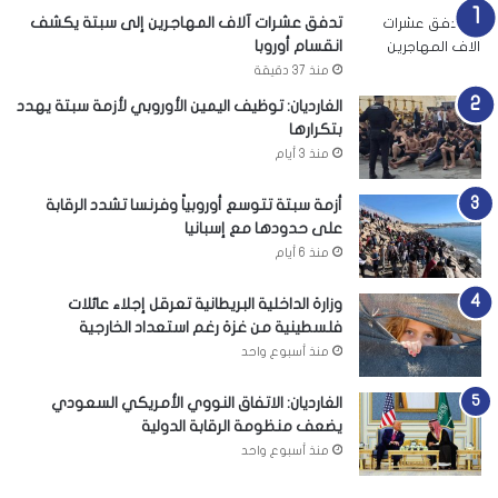
تدفق عشرات آلاف المهاجرين إلى سبتة يكشف
انقسام أوروبا
منذ 37 دقيقة
الغارديان: توظيف اليمين الأوروبي لأزمة سبتة يهدد
بتكرارها
منذ 3 أيام
أزمة سبتة تتوسع أوروبياً وفرنسا تشدد الرقابة
على حدودها مع إسبانيا
منذ 6 أيام
وزارة الداخلية البريطانية تعرقل إجلاء عائلات
فلسطينية من غزة رغم استعداد الخارجية
منذ أسبوع واحد
الغارديان: الاتفاق النووي الأمريكي السعودي
يضعف منظومة الرقابة الدولية
منذ أسبوع واحد