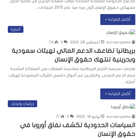
أثار قرار الحكومة المملكة المتحدة شطب مملكة البحرين من قائمة الدول
منتهكي حقوق الإنسان لأول مرة منذ عام 2015، انتقادات…
أكمل القراءة »
أخبارنا
euroscopeme
أغسطس 28, 2022
0
74
بريطانيا تضاعف الدعم المالي لهيئات سعودية
وبحرينية تنتهك حقوق الإنسان
هاجمت صحيفة التايمز البريطانية مضاعفة السلطات في المملكة المتّحدة
حجم الدعم النقدي، والملايين من أموال دافعي الضّرائب الممنوحة لهيئات
أمنيّة،…
أكمل القراءة »
دراسات وابحاث
euroscopeme
يوليو 18, 2022
0
77
السياسات الحدودية تكشف نفاق أوروبا في
حقوق الإنسان