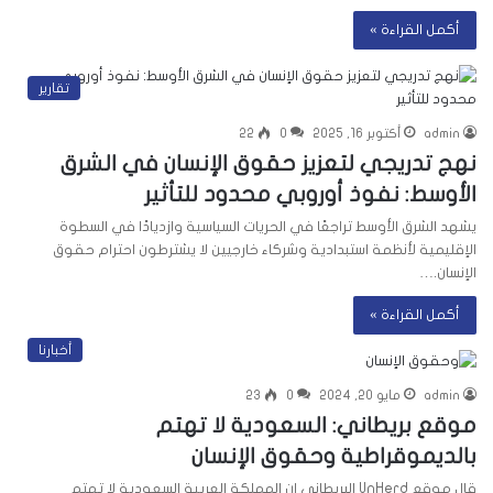
أكمل القراءة »
تقارير
admin
أكتوبر 16, 2025
0
22
نهج تدريجي لتعزيز حقوق الإنسان في الشرق
الأوسط: نفوذ أوروبي محدود للتأثير
يشهد الشرق الأوسط تراجعًا في الحريات السياسية وازديادًا في السطوة
الإقليمية لأنظمة استبدادية وشركاء خارجيين لا يشترطون احترام حقوق
الإنسان.…
أكمل القراءة »
أخبارنا
admin
مايو 20, 2024
0
23
موقع بريطاني: السعودية لا تهتم
بالديموقراطية وحقوق الإنسان
قال موقع UnHerd البريطاني إن المملكة العربية السعودية لا تهتم