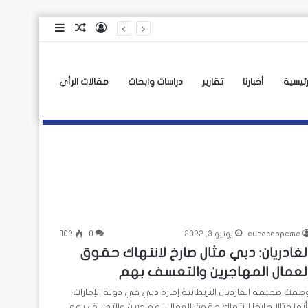
تسجيل
مقال
إضافة
الدخول
عشوائي
عمود
جانبي
رئيسية
أخبارنا
تقارير
دراسات وابحاث
مقالات الرأي
euroscopeme
يونيو 3, 2022
0
102
لغادريان: دبي مثال صارخ لانتهاك حقوق
لعمال المهاجرين والتعسف بهم
صفت صحيفة الغارديان البريطانية إمارة دبي في دولة الإمارات
أنها مثالا صارخا لانتهاك حقوق العمال المهاجرين والتعسف بهم.