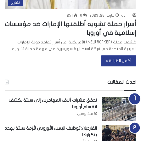
تقارير
admin
مارس 28, 2023
0
251
أسرار حملة تشويه أطلقتها الإمارات ضد مؤسسات
إسلامية في أوروبا
كشفت مجلة (NEW YORKER) الأمريكية، عن أسرار تعاقد دولة الإمارات
العربية المتحدة مع شركة استخبارية سويسرية في مهمة حملة تشويه…
أكمل القراءة »
احدث المقالات
تدفق عشرات آلاف المهاجرين إلى سبتة يكشف
انقسام أوروبا
منذ يومين
الغارديان: توظيف اليمين الأوروبي لأزمة سبتة يهدد
بتكرارها