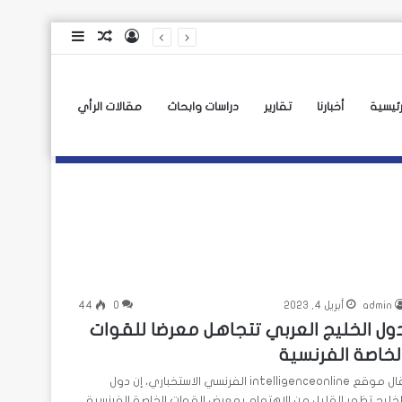
تسجيل
مقال
إضافة
الدخول
عشوائي
عمود
جانبي
رئيسية
أخبارنا
تقارير
دراسات وابحاث
مقالات الرأي
admin
أبريل 4, 2023
0
44
ول الخليج العربي تتجاهل معرضا للقوات
لخاصة الفرنسية
قال موقع intelligenceonline الفرنسي الاستخباري، إن دول
لخليج تظهر القليل من الاهتمام بمعرض القوات الخاصة الفرنسية