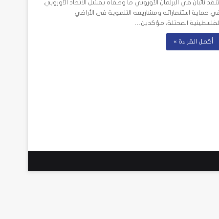
نتقد نائبان في البرلمان الأوروبي ما وصفاه بفشل الاتحاد الأوروبي
ي حماية استثماراته ومشاريعه التنموية في الأراضي
لفلسطينية المحتلة، مؤكدين…
أكمل القراءة »