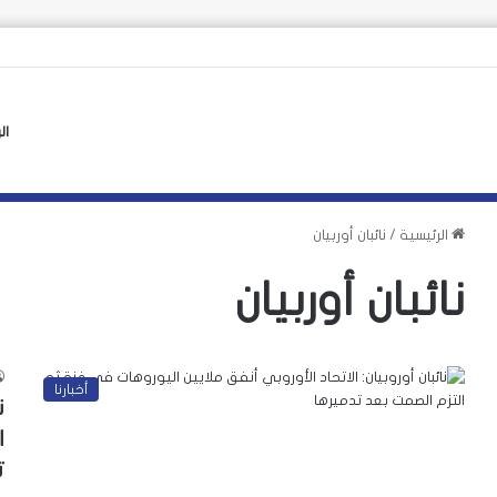
ال
الرئيسية
/
نائبان أوربيان
نائبان أوربيان
أخبارنا
ن
ا
ت