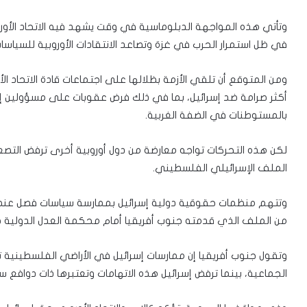
وتأتي هذه المواجهة الدبلوماسية في وقت يشهد فيه الاتحاد الأورو
في ظل استمرار الحرب في غزة وتصاعد الانتقادات الأوروبية للسياسات 
ومن المتوقع أن تلقي الأزمة بظلالها على اجتماعات قادة الاتحاد ال
أكثر صرامة ضد إسرائيل، بما في ذلك فرض عقوبات على مسؤولين إسرا
بالمستوطنات في الضفة الغربية.
لكن هذه التحركات تواجه معارضة من دول أوروبية أخرى ترفض التصعي
الملف الإسرائيلي الفلسطيني.
وتتهم منظمات حقوقية دولية إسرائيل بممارسة سياسات فصل عنصر
من الملف الذي قدمته جنوب أفريقيا أمام محكمة العدل الدولية ضد
وتقول جنوب أفريقيا إن ممارسات إسرائيل في الأراضي الفلسطينية تمثل
الجماعية، بينما ترفض إسرائيل هذه الاتهامات وتعتبرها ذات دوافع س