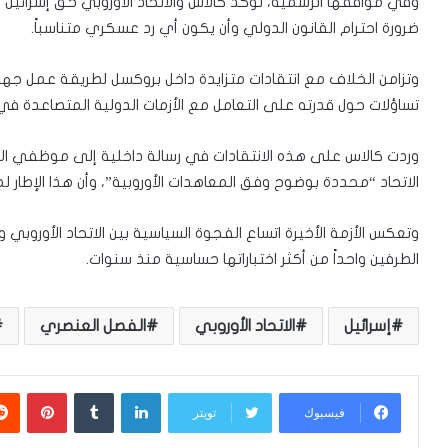
وفي مواقفها الرسمية، تؤكد كالاس والاتحاد الأوروبي حق إسرائي
ضرورة احترام القانون الدولي وأن يكون أي رد عسكري متناسباً.
وتزامن الخلاف مع انتقادات متزايدة داخل بروكسل لطريقة عمل جها
تساؤلات حول قدرته على التعامل مع الأزمات الدولية المتصاعدة في 
وردت كالاس على هذه الانتقادات في رسالة داخلية إلى موظفي ال
الاتحاد “محددة بوضوح وفق المعاهدات الأوروبية”، وأن هذا الإطار لم
وتعكس الأزمة الأخيرة اتساع الفجوة السياسية بين الاتحاد الأوروبي 
الطرفين واحداً من أكثر اختباراتها حساسية منذ سنوات.
إسرائيل
الاتحاد الأوروبي
الفصل العنصري
لينكدإن
بينتي
فيسبوك
تويتر