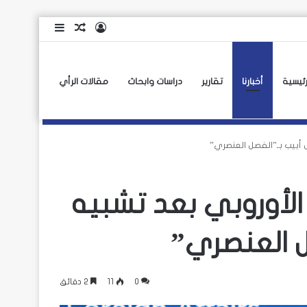
تسجيل
مقال
إضافة
الدخول
عشوائي
عمود
جانبي
رئيسية
أخبارنا
تقارير
دراسات وابحاث
مقالات الرأي
ل أبيب بـ”الفصل العنصري”
 الأوروبي بعد تشبيه
ل العنصري”
0
11
2 دقائق