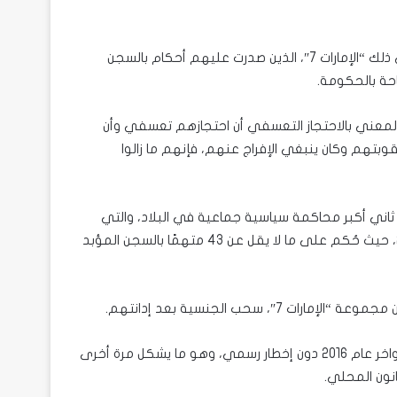
وفي 2 يوليو/تموز 2013، انتهت المحاكمة بإدانة 69 متهماً، بما في ذلك “الإمارات 7″، الذين صدرت عليهم أحكام بالسجن
حة بالحكومة.
مم المتحدة العامل المعني بالاحتجاز التعسفي أن احتجازهم تعسفي وأن
بتهم وكان ينبغي الإفراج عنهم، فإنهم ما زالوا
يدت محاكمة الأغلبية في ثاني أكبر محاكمة سياسية جماعية في البلاد، والتي
شملت 84 متهمًا. صدر حكم “الإمارات 84” في 10 يوليو/تموز 2024، حيث حُكم على ما لا يقل عن 43 متهمًا بالسجن المؤبد
ومن الجدير بالذكر أن عبد السلام المرزوقي تم سحب جنسيته في أواخر عام 2016 دون إخطار رسمي، وهو ما يشكل مرة أخرى
انون المحلي.