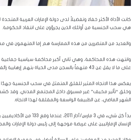
كانت الأداة الأكثر خفاءً وتفضيلاً لدى دولة الإمارات العربية المت
هي سحب الجنسية من أولئك الذين يجرؤون على انتقاد الحكومة.
والعديد من المتضررين من هذه الممارسة هم إما المتهمون في محاكمة “الإمارات 84” 
وانتهت هذه المحاكمة، وهي ثاني أكبر محاكمة سياسية جماعية في ت
على ما لا يقل عن 43 متهماً بالسجن مدى الحياة بتهم إرهابية زائفة.
يعكس هذا الاتجاه المثير للقلق المتمثل في سحب الجنسية جهدًا م
وخلق “تأثير مخيف” غير مسبوق داخل المجتمع المدني. وقد كشف ت
الشهر الماضي، عن الطبيعة الواسعة والمقلقة لهذا الاتجاه.
بدأ كل شيء في 3 مارس/آذار 
الإنسان الإماراتيين على عريضة موجهة إلى رئيس دولة الإمارات والمج
وكان العديد من الموقعين على الرسالة أعضاء في جمعية الإصلاح و