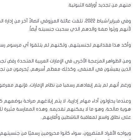
منهم من تجديد أوراقه الثبوتية.
وفي فبراير/شباط 2022، تلقت عائلة المرزوقي اتصالاً آخ
لأنهم ورثوا صفة والدهم الذي سحبت جنسيته أيضاً.
وأكد هذا فقدانهم لجنسيتهم، ولكنهم لم يتلقوا أي مرسوم رسمي
الذين يعيشون في المنفى، وكذلك معظم أسرهم، يُحرمون من تجديد
ورغم أنهم لم يتم إبعادهم رسميا من نظام الإمارات، فإنهم معرضون
وعندما يحاولون أداء مهام إدارية، لا يتم إبلاغهم صراحة بوضعهم 
هوية صالحة، وهو ما لا يمكنهم تقديمه. وهذه الممارسة مثيرة لل
على نطاق واسع لمعاقبة الناشطين وأقاربهم.
ويواجه الأفراد المتضررون، سواء كانوا محرومين رسميًا من جنسيته