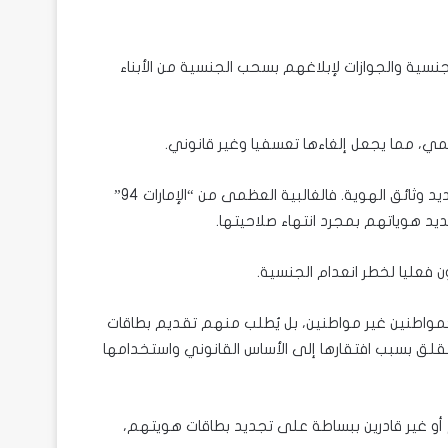
ر من إدارة الجنسية والجوازات لإبلاغهم بسحب الجنسية من الأبناء
، مما يجعل إلغاءها تعسفيا وغير قانوني.
ومن الظواهر المزعجة الأخرى في الإمارات العربية المتحدة رفض تجديد وثائق الهوية. فالغالبية العظمى من “الإمارات 94”
 هوياتهم بمجرد انتهاء صلاحيتها.
 فعليا لخطر انعدام الجنسية.
كمواطنين غير مواطنين، بل يُطلب منهم تقديم بطاقات
قلق بسبب افتقارها إلى الأساس القانوني واستخدامها
م أو غير قادرين ببساطة على تجديد بطاقات هويتهم،