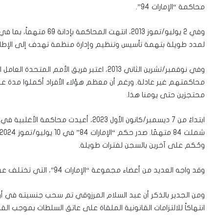
محاكمة “الإمارات 94”.
لمدد طويلة بتهمة تأسيس وتنظيم وإدارة منظمة تهدف إلى الإطا
وفي نوفمبر/تشرين الثاني 2013، اعتبر فريق الأ
محاكمتهم غير عادلة. ورغم أن معظم هؤلاء الأفراد أكملوا مدة عقو
محتجزين حتى يومنا هذا.
ابتداءً من 7 ديسمبر/كانون الأول 2023، أع
وحُكم على آخرين بالسجن لفترات طويلة.
وقد واجه العديد من أعضاء مجموعة “الإمارات 94″، التي تختلف عن مجموعة “الإمارات 7″، سحب الجنسية بعد إدانتهم.
انتهاكاً للالتزامات القانونية الملقاة على عاتق السلطات بموجب الق