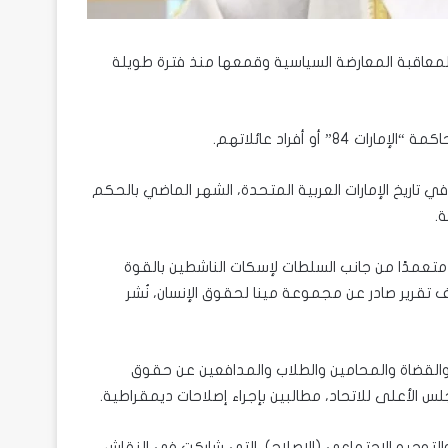
حدة لمعاقبة المعارضة السياسية وقمعها منذ فترة طويلة
أو أفراد عائلاتهم.
اريخ الإمارات العربية المتحدة، الشهر الماضي بالحكم
تعمدًا من جانب السلطات لإسكات الناشطين بالقوة
قرير صادر عن مجموعة مينا لحقوق الإنسان، نُشر
2011، عندما وقع 133 من الأكاديميين والقضاة والمحامين والطلاب والمدافعين عن حقوق
لس الأعلى للاتحاد، مطالبين بإجراء إصلاحات ديمقراطية.
التوجيه الاجتماعي (الإصلاح)، التي شاركت في النقاش