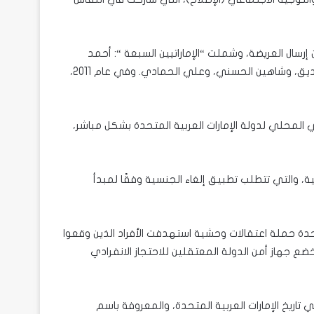
ال العريضة، وشملت “الإماراتيين السبعة “: أحمد
السويدي، وحسن وحسين الجابري، وإبراهيم المرزوقي، ومحمد الصديق، وشاهين الحسني، وعلي الحمادي. وفي عام 2011،
ي المحلي لدولة الإمارات العربية المتحدة بشكل مباشر،
لية، والتي تتطلب تطبيق إلغاء الجنسية وفقًا لمبدأ
العربية المتحدة حملة اعتقالات وحشية استهدفت الأفراد الذين وقعوا
ع جهاز أمن الدولة المعتقلين للاحتجاز الانفرادي
ريخ الإمارات العربية المتحدة، والمعروفة باسم