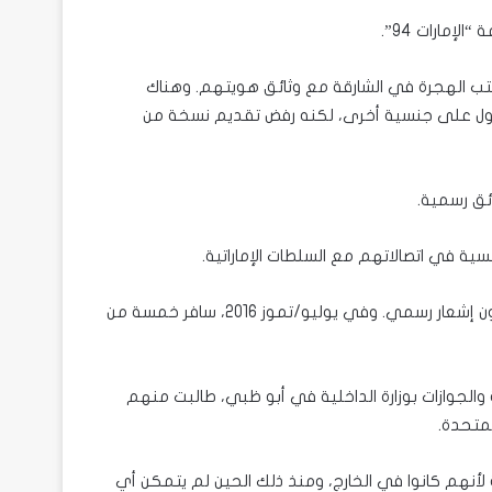
مارات 94”.
اثة إلى مكتب الهجرة في الشارقة مع وثائق هويتهم. وهناك
ول على جنسية أخرى، لكنه رفض تقديم نسخة من
ئق رسمية.
سية في اتصالاتهم مع السلطات الإماراتية.
وعلى نحو مماثل، حُرم أبناء عبد السلام المرزوقي من جنسيتهم دون إشعار رسمي. وفي يوليو/تموز 2016، سافر خمسة من
ة والجوازات بوزارة الداخلية في أبو ظبي، طالبت منهم
لمتحدة.
 لأنهم كانوا في الخارج، ومنذ ذلك الحين لم يتمكن أي