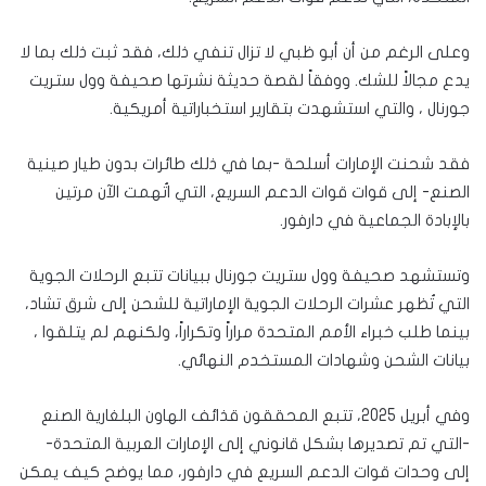
وعلى الرغم من أن أبو ظبي لا تزال تنفي ذلك، فقد ثبت ذلك بما لا
يدع مجالاً للشك. ووفقاً لقصة حديثة نشرتها صحيفة وول ستريت
جورنال ، والتي استشهدت بتقارير استخباراتية أمريكية.
فقد شحنت الإمارات أسلحة -بما في ذلك طائرات بدون طيار صينية
الصنع- إلى قوات قوات الدعم السريع، التي اتُهمت الآن مرتين
بالإبادة الجماعية في دارفور.
وتستشهد صحيفة وول ستريت جورنال ببيانات تتبع الرحلات الجوية
التي تُظهر عشرات الرحلات الجوية الإماراتية للشحن إلى شرق تشاد،
بينما طلب خبراء الأمم المتحدة مراراً وتكراراً، ولكنهم لم يتلقوا ،
بيانات الشحن وشهادات المستخدم النهائي.
وفي أبريل 2025، تتبع المحققون قذائف الهاون البلغارية الصنع
-التي تم تصديرها بشكل قانوني إلى الإمارات العربية المتحدة-
إلى وحدات قوات الدعم السريع في دارفور، مما يوضح كيف يمكن