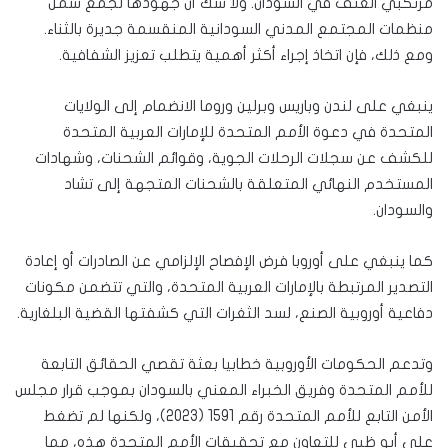
مرتكبي العنف في السودان. ولا شك أن جهودها لجمع شمل
منظمات المجتمع المدني السودانية المنقسمة جديرة بالثناء.
ومع ذلك، فإن اتخاذ إجراء أكثر أهمية يتطلب تعزيز الشفافية.
ينبغي على لندن وباريس وبرلين وروما الانضمام إلى الولايات
المتحدة في دعوة الأمم المتحدة للإمارات العربية المتحدة
للكشف عن سجلات الرحلات الجوية، وقوائم الشحنات، وشهادات
المستخدم النهائي المتعلقة بالشحنات المتجهة إلى تشاد
والسودان.
كما ينبغي على أوروبا فرض الإفصاح الإلزامي عن الصادرات أو إعادة
التصدير المرتبطة بالإمارات العربية المتحدة، والتي تتضمن مكونات
دفاعية أوروبية الصنع، لسد الثغرات التي كشفتها القضية البلغارية.
وتدعم الحكومات الأوروبية خطابيا بعثة تقصي الحقائق التابعة
للأمم المتحدة وفريق الخبراء المعني بالسودان بموجب قرار مجلس
الأمن التابع للأمم المتحدة رقم 1591 (2023)، ولكنها لم تضغط
على أبو ظبي للتعاون مع تحقيقات الأمم المتحدة هذه، مما