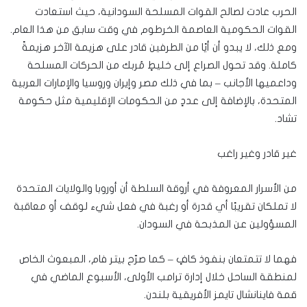
الحرب عادت لصالح القوات المسلحة السودانية، حيث استعادت
القوات الحكومية العاصمة الخرطوم في وقت سابق من هذا العام.
ومع ذلك، لا يبدو أن أيًا من الطرفين قادر على هزيمة الآخر هزيمةً
كاملة. وقد تحول الصراع إلى خليطٍ مُربك من الحركات المسلحة
وداعميها الأجانب – بما في ذلك مصر وإيران وروسيا والإمارات العربية
المتحدة، بالإضافة إلى عددٍ من الحكومات الإقليمية مثل حكومة
تشاد.
غير قادر وغير راغب
من الأسرار المعروفة في أروقة السلطة أن أوروبا والولايات المتحدة
لا تملكان تقريبًا أي قدرة أو رغبة في فعل شيء لوقف أو معاقبة
المسؤولين عن المذبحة في السودان.
فهما لا تتمتعان بنفوذ كافٍ – كما صرّح بيتر فام، المبعوث الخاص
لمنطقة الساحل خلال إدارة ترامب الأولى، الأسبوع الماضي في
قمة فاينانشال تايمز الأفريقية بلندن.