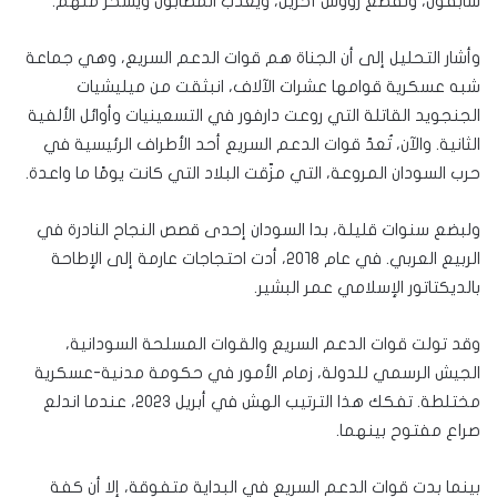
سابقون، وتُقطع رؤوس آخرين، ويُعذب المصابون ويُسخر منهم.
وأشار التحليل إلى أن الجناة هم قوات الدعم السريع، وهي جماعة
شبه عسكرية قوامها عشرات الآلاف، انبثقت من ميليشيات
الجنجويد القاتلة التي روعت دارفور في التسعينيات وأوائل الألفية
الثانية. والآن، تُعدّ قوات الدعم السريع أحد الأطراف الرئيسية في
حرب السودان المروعة، التي مزّقت البلاد التي كانت يومًا ما واعدة.
ولبضع سنوات قليلة، بدا السودان إحدى قصص النجاح النادرة في
الربيع العربي. في عام ٢٠١٨، أدت احتجاجات عارمة إلى الإطاحة
بالديكتاتور الإسلامي عمر البشير.
وقد تولت قوات الدعم السريع والقوات المسلحة السودانية،
الجيش الرسمي للدولة، زمام الأمور في حكومة مدنية-عسكرية
مختلطة. تفكك هذا الترتيب الهش في أبريل ٢٠٢٣، عندما اندلع
صراع مفتوح بينهما.
بينما بدت قوات الدعم السريع في البداية متفوقة، إلا أن كفة