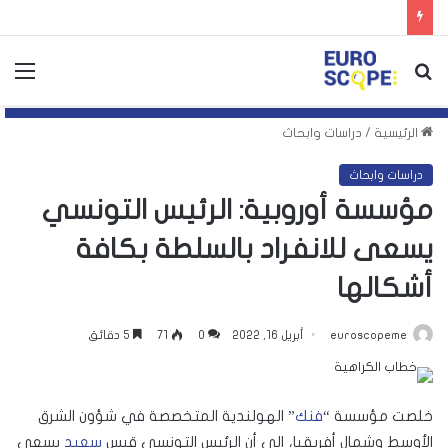
بحث
الق
عن
الرئيسية
/
دراسات وابحاث
دراسات وابحاث
مؤسسة أوروبية: الرئيس التونسي
يسعى للانفراد بالسلطة بكافة
أشكالها
euroscopeme
أبريل 16, 2022
0
71
5 دقائق
خلصت مؤسسة “
فنك
” الهولندية المتخصصة في شؤون الشرق
الأوسط وشمال أفريقيا، إلى أن الرئيس التونسي قيس
سعيد
يسعى