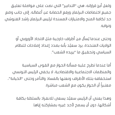
ولعل أبرز قراراته، هي “التدابير” التي نصت على مواصلة تعليق
جميع اختصاصات البرلمان ورفع الحصانة عن أعضائه، إلى جانب وضع
حد لكافة المنح والامتيازات المسندة لرئيس البرلمان راشد الغنوشي
ونوابه.
وحتى عندما يُسأل من أطراف خارجية مثل الاتحاد الأوروبي أو
الولايات المتحدة، يرد سعيّد بأنه بصدد إعداد إصلاحات للنظام
السياسي وتحقيق ما “يريده الشعب”.
أما عندما تطرح عليه مسألة الحوار مع القوى السياسية
والمنظمات الاجتماعية والاقتصادية، لا يخفي الرئيس التونسي
استخفافه بتلك الأطراف ونعتها بالفساد والتآمر وحتى “الخيانة”،
معتبراً أن الحوار يكون مع الشعب مباشرة.
وهذا يعني أن الرئيس سعيّد يسعى للانفراد بالسلطة بكافة
أشكالها، دون أن يسمح لأحد غيره بمشاركته إياها.