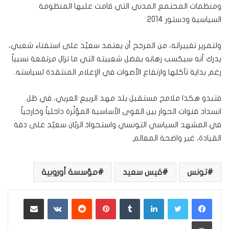
ومنظمات المجتمع المدني التي قامت عليها المنظومة
السياسية ودستور 2014.
ولتمرير تغييراته، من المرجح أن يعتمد سعيّد على استفتاء شعبي،
يدرك أنه سيكسب رهانه بفضل شعبيته التي ما تزال مرتفعة نسبياً
رغم بداية تآكلها وارتفاع الأصوات في الإعلام المنتقدة لسياسته.
فتبدو هكذا ملامح مستقبل بلد مهد الربيع العربي، في ظل
انسداد قنوات الحوار بين القوى الأساسية المؤثّرة داخلياً وخارجياً
في المشهد السياسي التونسي واستحواذ الربّان سعيّد على دفة
القيادة، غير واضحة المعالم.
تونس
قيس سعيد
مؤسسة أوروبية
لينكدإن
بينتيريست
مشاركة عبر البريد
طباعة