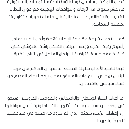
فحزب النهضة الإسلامي (وحلفاؤه) تلاحقه الاتهامات بالمسؤولية
عن عشر سنوات من الأزمات والتوافقات الهجينة مع قوى النظام
القديم، وقد تطاله إجراءات قضائية في ملفات تمويلات “خارجية”
لحملته الانتخابية.
كما استدعت شرطة مكافحة الإرهاب ٣٠ عضواً من الحزب وعلى
رأسهم زعيم الحزب ورئيس البرلمان المنحل راشد الغنوشي على
خلفية عقد جلسة افتراضية للبرلمان المنحل في الأيام الأخيرة.
فيما تلاحق الأحزاب سليلة التجمع الدستوري الحاكم في عهد
الرئيس بن علي، الاتهامات بالمسؤولية عن تركة النظام القديم من
فساد سياسي واقتصادي.
أما أحزاب اليسار الوسطي والراديكالي والقوميين العروبيين، فتبدو
في وضع لا يحسد عليه، فقد أظهرت انقساماً وتردّداً في مواقفها
إزاء إجراءات الرئيس سعيّد، الذي لم يتردد من جهته في مهاجمتها
تلميحاً وتصريحاً.