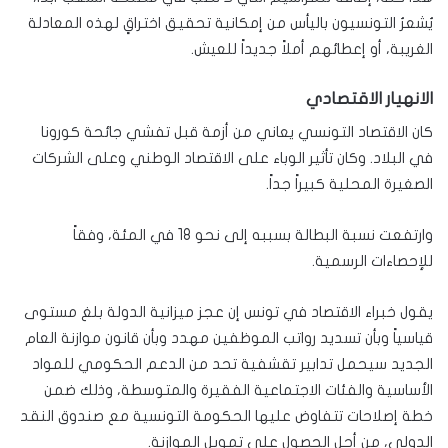
يُشعرُ التونسيون باليأس من إمكانية تحقيق اختراقٍ لهذه المعادلة
الغريبة، أو إعطائهم أملاً جديداً للعيش.
الانهيار الاقتصادي
كان الاقتصاد التونسي يعاني من أزمة قبل تفشي جائحة كورونا
في البلاد. وكان تأثير الوباء على الاقتصاد الوطني وعلى الشركات
الصغيرة المحلية كبيراً جداً.
وارتفعت نسبة البطالة بسببه إلى نحو 18 في المئة، وفقاً
للإحصاءات الرسمية.
يقول خبراء الاقتصاد في تونس إن عجز ميزانية الدولة بلغ مستوى
قياسياً وبأن تسديد رواتب الموظفين مهدد وبأن قانون موازنة العام
الجديد سيحمل تدابير تقشفية تحد من الدعم الحكومي للمواد
الأساسية والفئات الاجتماعية الفقيرة والمتوسطة، وذلك ضمن
خطة إصلاحات تتفاوض عليها الحكومة التونسية مع صندوق النقد
الدولي، من أجل الحصول على تمويل الموازنة.