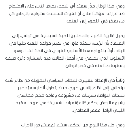
وفي هذا الإطار، حذّر سعيّد أي شخص يحرض الناس على الاحتجاج
ضد قراراته، مؤكداً على أن القوات المسلحة ستواجه بالرصاص كل
من يفكر في اللجوء إلى العنف.
يميل غالبية الخبراء والمحللين للحياة السياسية في تونس، إلى
الاعتقاد بأن الرئيس سعيّد ماضٍ في تغيير قواعد اللعبة كلها في
البلاد، أولاً بانتهاجه هذا الأسلوب الفردي في اتخاذ القرار، وهو
الأسلوب الذي يكتفي في أفضل الحالات فيه باستشارة دائرة ضيقة
ومقربة جداً منه في قصر قرطاج.
وثانياً في الإعداد لتغييرات للنظام السياسي لتحويله من نظام شبه
برلماني إلى نظام رئاسي صريح، حيث يتداول أنصار سعيّد عبر
شبكات التواصل تسريبات عن مشروعه بإقامة حكم مجالسي
يشبهه البعض بحكم “المؤتمرات الشعبية” في عهد العقيد
الليبي الراحل معمر القذافي.
وفي ظل هذا النوع من الحكم، سيتم تهميش دور الأحزاب