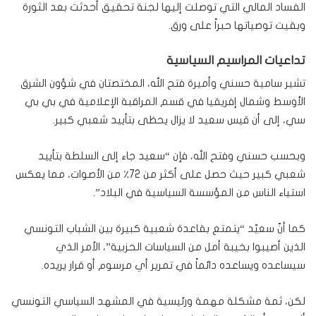
الفساد المالي التي توصلت إليها لجنة تحقيق أحدثت بعد الثورة
وبقيت توصياتها حبراً على ورق.
تداعيات المراسيم السياسية
تشير سامية حسني وأميرة فتح الله، المختصتان في شؤون الشرق
الأوسط وشمال إفريقيا في قسم المراقبة الإعلامية في بي بي
سي، إلى أن قيس سعيد لا يزال يحظى بتأييد شعبي كبير.
وبحسب حسني وفتح الله، فإن “سعيد جاء إلى السلطة بتأييد
شعبي كبير حيث حصل على أكثر من 72٪ من الأصوات، مما يعكس
استياء الناس من المؤسسة السياسية في البلاد”.
كما أنّ سعيّد “يتمتع بقاعدة شعبية كبيرة بين الشباب التونسي
الذين أصيبوا بخيبة أمل من السياسات الحزبية”، الأمر الذي
سيساعده ويساعده دائماً في تمرير أي مرسوم أو قرار يريده.
لكن، ثمة مشكلة مهمة ورئيسية في المشهد السياسي التونسي