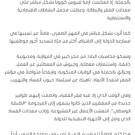
بالجملة، إذ انعكست أزمة فيروس كورونا بشكل مباشر على
معدلات الفقر والبطالة، وعطلت مجمل النشاطات الاقتصادية
والاستثمارية.
كما أثرت بشكل مباشر في المهن الصغرى، فضلاً عن تسببها في
مسارعة الدولة إلى الاقتراض أكثر من مرّة لتسديد أجور موظفيها.
وتشكو محاسبات البلاد من عجز كبير في الموازنة، ومديونية
خانقة، واستثمارات معطلة، وجيوش من المعطلين عن العمل،
وحرائق بالجملة في الولايات المنكوبة، وارتفاعاً متواصلاً في مؤشر
الفقر متعددّ الأبعاد، ناهيك عن استئساد جيوب الفساد والتهريب.
وفي الوقت الذي زاد فيه فقر الفقراء، وانضمت إليهم طوابير
جديدة من المفقرين الذين كانوا ينتمون إلى المرحومة “الطبقة
الوسطى”، انتعشت الأعمال غير المشروعة، وزادت معدلات الفساد
الذي وصل إلى الأجهزة التنفيذية للدولة.
هذا كله، إضافةً للمراسيم التي لا تصب في مصلحة الشعب أبداً،