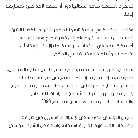
للانفراد بالسلطة بكافة أشكالها دون أن يسمح لأحد غيره بمشاركته
إياها.
وقالت المنظمة في دراسة تابعها المجهر الأوروبي لقضايا الشرق
الأوسط، إن سعيد منذ وصوله إلى قصر قرطاج وحصوله على
أغلبية كاسحة في الانتخابات الرئاسية، ما يزال يثير المفاجآت
بشخصيته وأسلوبه المختلف في الحكم.
فبعد أن أظهر منذ فترة قصيرة تراجعاً بسيطاً في خطابه السياسي،
خصوصاً بعد إعلانه نيّته إشراك الجميع في صياغة الإصلاحات
الدستورية قبل عرضها على الاستفتاء، عاد سعيّد ليصدر مراسيم
رئاسية جديدة يبدو أنها لا تشذّ عن السياسات الاقتصادية
والاجتماعية التي تعتمدها تونس منذ عام 1986.
الرئيس التونسي الذي سعى لإشراك التونسيين في صياغة
الإصلاحات الدستورية، لم يلقَ استجابة واسعة من الشارع التونسي.