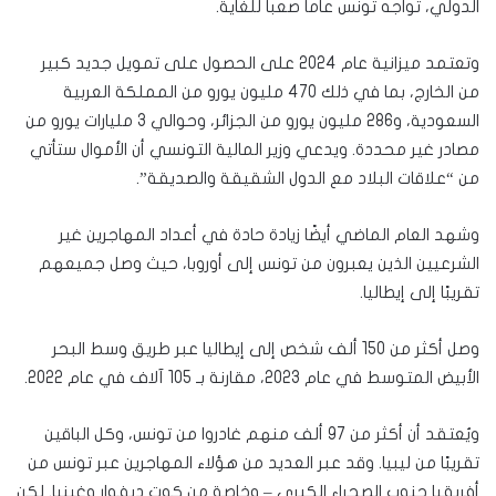
الدولي، تواجه تونس عاماً صعباً للغاية.
وتعتمد ميزانية عام 2024 على الحصول على تمويل جديد كبير
من الخارج، بما في ذلك 470 مليون يورو من المملكة العربية
السعودية، و286 مليون يورو من الجزائر، وحوالي 3 مليارات يورو من
مصادر غير محددة. ويدعي وزير المالية التونسي أن الأموال ستأتي
من “علاقات البلاد مع الدول الشقيقة والصديقة”.
وشهد العام الماضي أيضًا زيادة حادة في أعداد المهاجرين غير
الشرعيين الذين يعبرون من تونس إلى أوروبا، حيث وصل جميعهم
تقريبًا إلى إيطاليا.
وصل أكثر من 150 ألف شخص إلى إيطاليا عبر طريق وسط البحر
الأبيض المتوسط ​​في عام 2023، مقارنة بـ 105 آلاف في عام 2022.
ويُعتقد أن أكثر من 97 ألف منهم غادروا من تونس، وكل الباقين
تقريبًا من ليبيا. وقد عبر العديد من هؤلاء المهاجرين عبر تونس من
أفريقيا جنوب الصحراء الكبرى – وخاصة من كوت ديفوار وغينيا. لكن