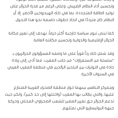
وتحسين أداء النظام الضريبي. وعلى الرغم من قدرة الجزائر على
توليد الطاقة المتجددة، بما في ذلك الهيدروجين الأخضر، إلا أن
النظام كان مترددًا في اتخاذ خطوات حاسمة نحو هذا التحول.
كما تبنى تبون سياسة خارجية أكثر حزماً، تهدف إلى تعزيز مكانة
الجزائر الإقليمية والدولية وتحسين مكانته العامة.
وقد شمل ذلك رداً قوياً على ما وصفه المسؤولون الجزائريون بـ
“سلسلة من الاستفزازات” من جانب المغرب، مما أدى إلى زيادة
حادة في التوترات بين البلدين الرائدين في منطقة المغرب العربي
في السنوات الأخيرة.
ويتمركز التنافس بينهما حول منطقة الصحراء الغربية المتنازع
عليها، والتي يطالب بها المغرب (واحتلها إلى حد كبير)، ولكن حيث
تدعم الجزائر حق تقرير المصير للشعب الصحراوي المحلي وحركة
جبهة البوليساريو التي تمثلهم.