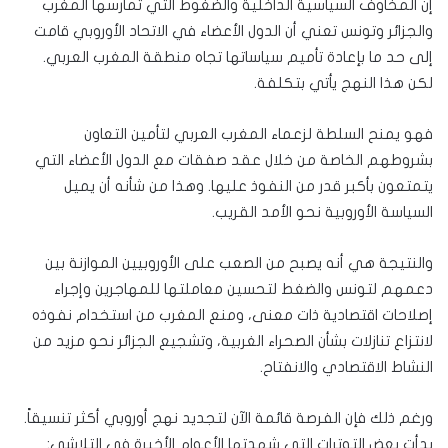
إن المخاوف السياسية الداخلية والضغوط التي تمارسها المغرب
والجزائر وتونس تعني أن الدول الأعضاء في الاتحاد الأوروبي قامت
إلى حد ما بإعادة تأميم سياساتها تجاه منطقة المغرب العربي.
لكن هذا النهج يأتي بتكلفة.
فهو يمنح السلطة لزعماء المغرب العربي لتأمين التعاون
بشروطهم الخاصة من خلال عقد صفقات مع الدول الأعضاء التي
يتمتعون بأكبر قدر من النفوذ عليها. وهذا من شأنه أن يميل
السياسة الأوروبية نحو الأمد القريب.
والنتيجة هي أنه يصبح من الصعب على الأوروبيين الموازنة بين
دعمهم لتونس والضغط لتحسين معاملتها للمهاجرين وإجراء
إصلاحات اقتصادية ذات معنى، ومنع المغرب من استخدام نفوذه
لانتزاع تنازلات بشأن الصحراء الغربية، وتشجيع الجزائر نحو مزيد من
النشاط الاقتصادي والانفتاح.
ورغم ذلك فإن الفرصة قائمة الآن لتجديد نهج أوروبي أكثر تنسيقاً.
بدأت بعض التوترات التي شهدتها الأعوام الأخيرة في التلاشي: