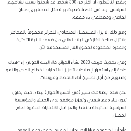
ويقدر الناشطون أن أكثر من 200 شخص قد سُجنوا بسبب نشاطهم
السياسي، بما في ذلك شخصيات بارزة مثل الصحفيين إحسان
القاضي ومصطفى بن جمعة.
ومع ذلك، لا يزال المستقبل الاقتصادي للجزائر محفوفاً بالمخاطر.
ولا تزال صناعة الغاز في البلاد تعاني من ضعف البنية التحتية
والقدرة المحدودة لحقول الغاز المستخدمة الآن.
وفي تحديث خريف 2023 بشأن الجزائر، قال البنك الدولي إن “هناك
حاجة إلى استمرار الإصلاحات لتعزيز استثمارات القطاع الخاص والنمو
والتنويع من أجل تحسين أداء الاقتصاد ومرونته”.
لكن هذه الإصلاحات تسير (في أحسن الأحوال) ببطء، حيث يحاول
تبون بناء دعم شعبي وتعزيز موقفه لدى الجيش والمؤسسة
السياسية المرتبطة بالنفط والغاز قبل الانتخابات المقررة العام
المقبل.
وأرجأت الحكومة مرارا الإصلاحات المقررة لخفض دعم الوقود