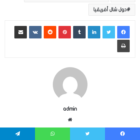
دول شال أفريقيا
لينكدإن
بينتيريست
مشاركة عبر البريد
طباعة
admin
موقع
الويب
مقالات ذات صلة
يسبوك
تويتر
واتساب
تيلقرام