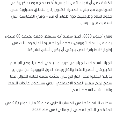
الكشف عن أن قوات الأمن التونسية أخذت مجموعات كبيرة من
المهاجرين من جنوب الصحراء الكبرى إلى مناطق صحراوية على
حدود البلاد وطردتهم دون طعام أو ماء – وهي الممارسة التي
استمرت فيها تونس.
وفي أكتوبر 2023، أعلن سعيد أنه سيرفض دفعة بقيمة 60 مليون
يورو من الاتحاد الأوروبي، بحجة أنها صغيرة للغاية وفشلت في
إظهار “الاحترام” الذي ينبغي أن يكون أساس الشراكة.
الجزائر: استفادت الجزائر من حرب روسيا في أوكرانيا. وكان الارتفاع
الكبير في أسعار النفط والغاز وبحث الدول الأوروبية عن موردين
بديلين ليحلوا محل الغاز الروسي بمثابة نعمة لقادة الجزائر، مما
سمح لهم بتعزيز العقد الاجتماعي الذي يستخدم عائدات النفط
والغاز لشراء السخط العام.
سجلت البلاد فائضا في الحساب الجاري قدره 19 مليار دولار (9.8 في
المائة من الناتج المحلي الإجمالي) في عام 2022.