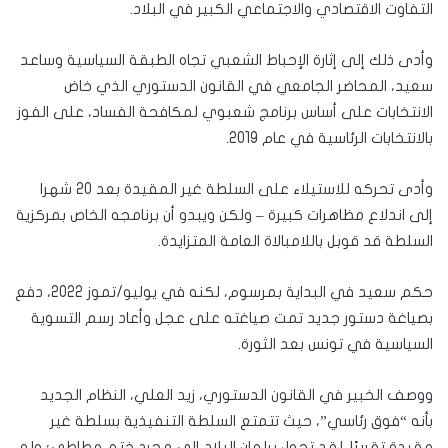
التفاوت الاقتصادي والاجتماعي الكبير في البلاد.
وأدى ذلك إلى إثارة الإحباط الشعبي تجاه الطبقة السياسية وساعد
سعيد، المحاضر الجامعي في القانون الدستوري الذي خاض
الانتخابات على أساس برنامج شعبوي لمكافحة الفساد، على الفوز
بالانتخابات الرئاسية في عام 2019.
وأدى تحركه للاستيلاء على السلطة غير المقيدة بعد 20 شهرا
إلى اندلاع مظاهرات كبيرة – ولكن ويبدو أن برنامجه الخاص بمركزية
السلطة قد قوبل باللامبالاة العامة المتزايدة.
حكم سعيد في البداية بمرسوم، لكنه في يوليو/تموز 2022، دفع
بصياغة دستور جديد تمت صياغته على عجل وأعاد رسم التسوية
السياسية في تونس بعد الثورة.
ووصف الخبير في القانون الدستوري، زيد العلي، النظام الجديد
بأنه “فوق رئاسي”، حيث تتمتع السلطة التنفيذية بسلطة غير
مقيدة تقريبًا. لقد تحول برلمان البلاد إلى مجرد ختم مطاطي؛ ولم