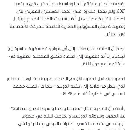
وقطعت الجزائر علاقاتها الدبلوماسية مع المغرب في سبتمبر
2021. ولم تفعل ذلك ردا على العمل العسكري المغربي في
الصحراء الغربية فحسب، بل أيضا بسبب تحالف البلاد مع إسرائيل
وتصريحات بعض المسؤولين المغاربة الداعمة للحركات الانفصالية
في الجزائر.
ورغم أن الخلاف لم يتصاعد إلى أي مواجهة عسكرية مباشرة بين
البلدين، إلا أنه دفعهما إلى اعتماد منطق المحصلة الصفرية في
علاقاتهما مع دول ثالثة.
المغرب: يتعامل المغرب الآن مع الصحراء الغربية باعتبارها “المنظور
الذي ينظر من خلاله إلى بيئته الدولية”، كما قال الملك محمد
السادس في خطاب ألقاه عام 2022 .
وأضاف أن القضية تمثل “مقياسا واضحا وبسيطا لصدق الصداقة”
بين المغرب وشركائه الدوليين. وانخرطت البلاد في هجوم
دبلوماسي متصاعد لكسب الاعتراف الدولي بمطالباتها في