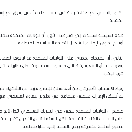
لكنها بالتوازي مع هذا، شرعت في مسار تحالف أمني وثيق مع إسرا
الحماية.
هذه السياسة استندت إلى افتراضين: الأول، أن الولايات المتحدة تتخلى
أوسع لقوى الإقليم لتشكيل الأجندة السياسية للمنطقة.
الثاني، أن الاعتماد الحصري على الولايات المتحدة قد لا يوفر الضمانا
وهو ما بدا أن السعودية تعاني منه بعد سحب واشنطن بطاريات بات
حرب اليمن.
وجاء الانسحاب الأميركي من أفغانستان ليُلقي مزيدا من الشكوك حو
ثم تُسجِّل الإمارات منحنى متصاعدا في تطوير التعاون العسكري مع 
صحيح أن الولايات المتحدة تبقى هي الشريك العسكري الأول لأبو ظب
خلال السنوات القليلة القادمة، لكن الاستفادة من التعاون “غير ا
تصنيع أسلحة مشتركة يبدو بالنسبة إليها خيارا منطقيا.