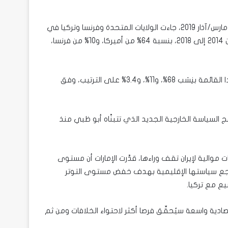
فبحسب تقرير معهد ستوكهولم الدولي لأبحاث السلام “سيبري”، مارس/آذار 2019، جاءت الولايات المتحدة وفرنسا وتركيا في
مُقدِّمة مصادر مشتريات الجيش الإماراتي من الأسلحة خلال الفترة من 2014 إلى 2018، بنسبة 64% من أميركا، و10% من فرنسا،
وخلال الفترة من 2015-2019 تصدَّرت الولايات المتحدة وفرنسا وهولندا القائمة بنِسَب 68%، و11%، و3.4% على الترتيب، وفق
لسياسة الخارجية الجديد الذي تتبنَّاه أبو ظبي منذ
والية لإيران تقف وراءها، قدَّرت الإمارات أن مستوى
تراجع سياستها الإقليمية بهدف خفض مستوى التوتر
يع مع تركيا.
صادية واسعة سيُحقِّق فرصا أكثر لاحتواء الخلافات ومن ثم