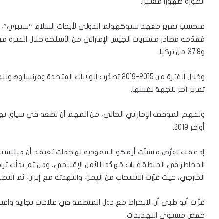
الصورة ظهورا معتبرا.
و7.8% من تركيا.
تقرير آخر للجهة نفسها.
ولفهم الموقف الإماراتي الحالي، من المهم أن نضعه في سياق نهج ا
أواخر 2019.
إذ عقب تعرُّض منشآت أرامكو السعودية لهجمات يُعتقد أن ميليشيات م
المخاطر في المنطقة بات مُهدِّدا للأمن الإقليمي، ومن ثم بدأت 
الخارجي، حيث قرَّرت الانسحاب من اليمن، والتهدئة مع إيران، ثم التطب
قرَّرت أبو ظبي أن الانخراط مع دول المنطقة في علاقات تجارية واقت
خفض مستوى التهديدات.