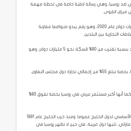
روبي ضد روسيا، وهي رسالة لافتة خاصة في لحظة مهمة
 ميزان القوى.
وعلى الرغم من أن التبادل التجاري بين روسيا والإمارات سجَّل 3.3 مليارات دولار عام 2020، وهو رقم يبدو متواضعا مقارنة
قات التجارية بين البلدين.
واستمر معدل نمو حجم هذا التبادل بصورة لافتة خلال 2021، حيث زاد بنسبة تقترب من 80% مُسجِّلا نحو 5 مليارات دولار، وهو
بالإضافة إلى هذا، فإن الإمارات هي أكبر شريك تجاري خليجي لروسيا، بحصة تبلغ 55% من إجمالي تجارة دول مجلس التعاون
وتستحوذ الإمارات على 90% من الاستثمارات الروسية في المنطقة، كما أنها أكبر مستثمر عربي في روسيا بحصة تفوق 80%
أما من الناحية العسكرية، فالولايات المتحدة هي الشريك العسكري الأساسي لدول الخليج عموما. ومنذ حرب الخليج عام 1991
اراتي، تليها دول غربية، في حين لا تظهر روسيا في