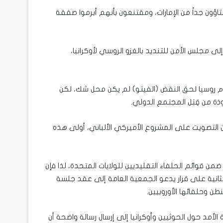
 جداً من الإمارات، ومقتنعون بأنهم أبرموا صفقة
ر إلى مجلس الأمن للتنديد بالغزو الروسي لأوكرانيا،
دام روسيا لحق النقض (الفيتو) لم يكن محل شك، لكن
ة من قِبَل المجتمع الدولي.
عزلة الأميركي اعترته الثقوب، بعد أن امتنعت 3 دول عن التصويت على المشروع الأميركي الألباني، أولى هذه
ان ضمن قوائم الحلفاء التقليديين للولايات المتحدة، لذا فإن
لثانية على قرار يدعو الجمعية العامة إلى عقد جلسة
ن وحلفائها الأوروبيين.
رة الأمد حول الحوثيين وأوكرانيا إلى إرسال رسالة واضحة أن