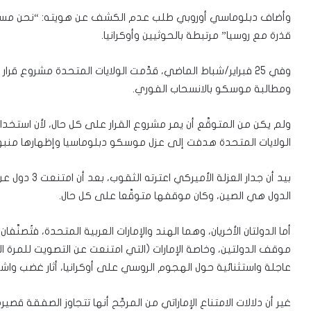
وأضاف دبلوماسي أوروبي طلب عدم الكشف عن هويته: “نحن مستاؤون
قذرة مع روسيا” مرتبطة بالحوثيين وأوكرانيا.
وفي 25 فبراير/شباط الماضي، قدَّمت الولايات المتحدة مشروع قرا
ومطالبة موسكو بالانسحاب الفوري.
ولم يكن من المتوقَّع أن يمر مشروع القرار على كل حال، لأن استخ
الولايات المتحدة هدفت إلى عزل موسكو دبلوماسيا وإظهارها منبوذ
بيد أن جدار ال
الدول هي الصين، وكان موقفها متوقَّعا على كل حال.
أما الدولتان الأخريان، وهما الهند والإمارات العربية المتحدة، فتُصنَّف
موقف الدولتين، وخاصة الإمارات (التي امتنعت عن التصويت للمرة ا
عاجلة واستثنائية حول الهجوم الروسي على أوكرانيا، أثار غضب واشنط
غير أن دلالات الامتناع الإماراتي من المرجَّح أنها تتجاوز الصفقة قصي