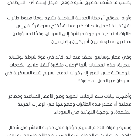
بحسب ما كشف تحقيق نشره موقع “ميدل إيست آي” البريطاني.
وأورد الموقع أن مطار المدينة الساحلية يشهد يوميًا هبوط طائرات
نقل ثقيلة تحمل شحنات غير معلنة، تُفرّغ بسرعة وتُنقل إلى
طائرات احتياطية موجهة مباشرة إلى السودان، وفقًا لمسؤولين
محليين ودبلوماسيين أمريكيين وإقليميين.
وفي مطار بوساسو، يصف عبد الله، قائد في قوة شرطة بونتلاند
البحرية، هذه العمليات بأنها “رحلات متكررة تُنقل خلالها الخدمات
اللوجستية على الفور إلى قوات الدعم السريع شبه العسكرية في
السودان عبر الدول المجاورة”.
وأظهرت بيانات تتبع الرحلات الجوية وصور الأقمار الصناعية ومصادر
محلية أن مصدر هذه الطائرات وحمولتها هي الإمارات العربية
المتحدة، والوجهة النهائية هي السودان.
وتسيطر قوات الدعم السريع مؤخرًا على مدينة الفاشر في شمال
دارفور، حيث ارتكبت القوات شبه العسكرية فظائع واسعة، بما في