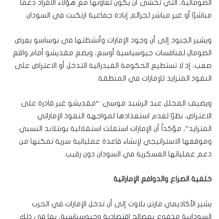
الصومالية، التي تخشى أن يكون تعاونها مع هؤلاء الأفراد دعمًا
مباشرًا أو غير مباشر لجرائم إبادة جماعية ارتكبت في السودان.
ويشير الجنود إلى أن وجود الإمارات وأنشطتها في بوساسو يعرض
الصومال لمنافسات جيوسياسية أوسع، ويضع مقديشو أمام واقع
صعب، إذ لا تستطيع الحكومة الفيدرالية التدخل أو الاعتراض على
النفوذ المتزايد للإمارات في المنطقة.
ويضيف المحلل عبد الرشيد موسى: “مقديشو غير قادرة على
الاعتراض، نظرًا لعدم استعدادها لمواجهة النفوذ الإماراتي
المتزايد”، مؤكداً أن الإمارات استغلت استقلالية بونتلاند النسبي
وموقعها الاستراتيجي لإنشاء قاعدة عملياتية سرية تمكنها من
دعم عملياتها العسكرية في السودان دون رقيب.
خلفية الصراع والدوافع الإماراتية
يشير الأكاديمي مارتن بلاوت إلى أن تدخل الإمارات في الحرب
السودانية مدفوع بمصالح اقتصادية وجيوسياسية، بما في ذلك