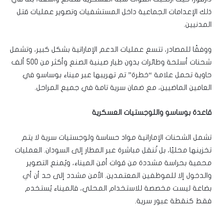
ذلك الإعدامات الجماعية داخل المستشفيات وتصوير عمليات قتل
المدنيين.
ووفقًا للمصادر، تتسع عمليات الدعم الإماراتية بشكل كبير، وتشمل
شحنات أسلحة وطائرات بدون طيار صينية الصنع وأكثر من 500 ألف
حاوية تحمل علامة “خطرة” تم تهريبها عبر ميناء بوساسو في
العامين الماضيين، مع ضمان سرية تامة في جميع المراحل.
قاعدة بوساسو واللوجستيات العسكرية
تشمل الشحنات الإماراتية مواد حساسة ولوجستيات سرية لا يتم
تخزينها محليًا، بل تُنقل مباشرة عبر المطار إلى السودان. العمليات
محمية بحراسة مشددة من قوات أمن الميناء، ويُمنع التصوير
والدخول إلا للموظفين المعتمدين. الأمن مشدد إلى حد أن أي
بضاعة ليست مخصصة للاستخدام المحلي، فالميناء يُستخدم
فقط كنقطة عبور سرية.