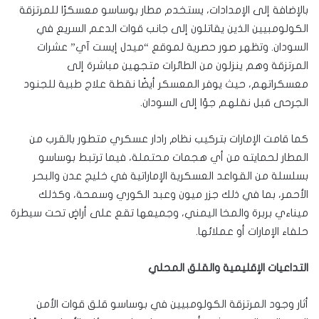
بالإضافة إلى الإمدادات، يستخدم مطار بوساسو معسكرًا للمرتزقة
الكولومبيين الذين يقاتلون إلى جانب قوات الدعم السريع في
السودان. وتظهر صور حصرية لموقع “ميدل إيست آي” عشرات
المرتزقة وهم ينزلون من الطائرات متجهين مباشرة إلى
معسكراتهم، حيث يوفر المعسكر أيضًا نقطة علاج طبية للجنود
الجرحى قبل نقلهم جوًا إلى السودان.
كما قامت الإمارات بتركيب نظام رادار عسكري متطور بالقرب من
المطار لحمايته من أي هجمات محتملة، فيما ترتبط بوساسو
بسلسلة من القواعد العسكرية الإماراتية في خليج عدن والبحر
الأحمر، بما في ذلك جزر ميون وعبد الكوري وسمحة، وكذلك
ميناءي بربرة والمخا اليمني، وجميعها تقع على أراضٍ تحت سيطرة
حلفاء الإمارات أو عملائها.
التداعيات الإقليمية والقلق المحلي
أثار وجود المرتزقة الكولومبيين في بوساسو قلق قوات الأمن