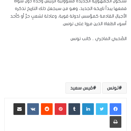
ستكون الجمهورية الجديدة مسؤولية الرئيس وحده دون سواه
فمعها يبدأ تاريخه الجديد، وهو من سيجعل ذلك التاريخ تذكره
الأجيال القادمة كمؤسس لدولة قوية، وعادلة لشعبٍ حرٍّ أو كأحد
أسوء الطغاة الذين مروا على تونس.
الصّحبي الماجري .. كاتب تونس
تونس
قيس سعيد
لينكدإن
بينتيريست
مشاركة عبر البريد
طباعة