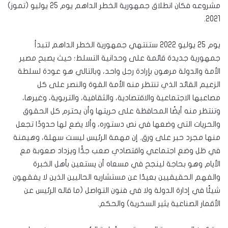
مشروعه فكان انطلاق جمهورية الخطر الداهم يوم 25 يوليو (تموز)
2021.
يوم 25 يوليو 2022 ستنتهي جمهورية الخطر الداهم لتبدأ
جمهورية جديدة قائمة على وحدانية التسلط؛ حيث يصبح مصير
الأمة والدولة مرهون بإرادة رجل واحد، وبالتالي هو عودة لسلطة
الزعيم القائد الذي تنتظر منه الأمة القوة والنصر على كل
مصاعبها الاجتماعية والاقتصادية، والثقافية، والتربوية، وغيرها،
وتنتظر منه أيضًا المحافظة على حريتها وأن يحترم كل الحقوق
والحريات التي وضعها في نص دستوره، وألا يضع لها حدودًا تجعل
منها مجرد حبر على ورق. إن مهمة الرئيس ليست سهلة، وهيمنة
في ظل وضع اجتماعي واقتصادي صعب جدًّا ويزداد صعوبة مع
الأيام وهو بحاجة لينجح في مسعاه أن يستعين بأهل الخبرة
والفهم الحقيقيين بعيدًا عن مستشاريه الحاليين الذين لا يفقهون
شيئًا في إدارة الدولة ولا في فنون التواصل (ما قاله الرئيس عن
الأقمار الصناعية يثير السخرية) والحكم.