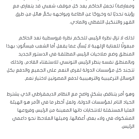
ومعارضة) تجعل الحاكم يعد كل موقف شعبي قد يتعارض مع
رؤيته تحديًا له وخروجًا عن الطاعة ويواجهه بكمٍّ هائل من طرق
القهر والتنكيل اللفظي والمادي.
لذلك لا تزال نظرة الرئيس للحكم نظرة قروسطية تعد الحاكم
مبعوثًا للعناية الإلهية لا يُسأل عما يفعل أما الشعب فيسألون؛ بهذا
المنطق وضع صلاحيات الرئيس المطلقة في الدستور الجديد
وبالمنطق نفسه ينظر الرئيس التونسي للاستفتاء القادم، ولذلك
تتجند كل مؤسسات الدولة لفرض النعم على الجميع والدفع بكل
الوسائل الترغيبية والترهيبية لدفع المصوتين لاختيار نعم.
وهو أمر يتناقض بشكلٍ واضحٍ مع النظام الديمقراطي الذي يشترط
الحياد التام لمؤسسات الدولة، ولعل أخطر ما في الأمر هو الهيئة
العليا المستقلة للانتخابات ذاتها المعينة من الرئيس وفروعها
المشكوك في ولاء بعض أعضائها، وميلها الملاحظ نحو داعمي
الرئيس.