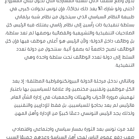
بدون وضع سقف أدني لنسبة المشاركة التي تخول تبني المشروع
(حتى ولو شارك 1% يعد ذلك نجاحًا)، فإن تونس تحولات كبرى في
طبيعة النظام السياسي الذي سيتحول من نظام شبه برلماني
بسلطة تنفيذية ذات رأسين إلى نظام رئاسي يمتلك فيه الرئيس كل
الصلاحيات التنفيذية والتشريعية والقضائية بوصفها لم تعد سلطة،
بل وظائف داخل الدولة؛ ولأن الرئيس هو أعلى موظف فيها فإن كل
الوظائف تصبح خاضعةً له بصفةٍ آلية. سنتحول من دولة تعدد
السلط إلى دولة تعدد الوظائف تحت سلطة واحدة وهي
التنفيذية.
وبالتالي ندخل مرحلة الدولة البيروتكنوقراطية المطلقة؛ إذ يعد
الكل موظفين وتقنيين مختصين ولا علاقة للسياسيين بها باعتبار
تهميش ضرورة الأحزاب والهيئات والجمعيات في إدارة الشأن العام.
فالرئيس لم يعد بحاجةٍ للسياسيين، بل فقط للإداريين والتقنيين
ولذلك يجد الرئيس التونسي دعمًا كبيرًا من الإدارة وأهل المهن.
لقد مرت تونس بعد الثورة بمسار سياسي واجتماعي واقتصادي
صعب دفع عموم الناس لهجر أهل السياسة وعدهم جميعًا السبب