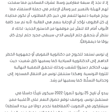
إذ لا نجد إلا سبعة معارضين وسط عشرات المساندين مما سمحت
لهم الهيئة بالتعبير عبر وسائل الإعلام في حملة الاستفتاء مما
يرجح فرضية دعمها للنعم في حين كان المطلوب أن تكون محايدة.
إن كل الظروف تؤكد أن الإجابة بنعم هي الغالبة؛ لأنه تم سد كافة
الأبواب أمام اللا لتعبِّر عن موقفها من الدستور الجديد؛ لذلك لا
ننتظر أن يتحقق حلم الرئيس الذي سيبقى مجرد حلم لرجل كان
يومًا ما ديمقراطيًّا.
إن تونس تستعد للخروج من دكتاتورية التفويض أو جمهورية الخطر
الداهم إلى الدكتاتورية السيادية كما يسميها كارل شميت؛ حيث
يهب الحاكم دستورًا للشعب وبذلك تتحقق التصفية النهائية
للثورة التونسية. وهكذا ستنتقل تونس من الانتقال المسدود إلى
وحدانية التسلُّط كما يسميها ابن رشد.
يبدو أن تاريخ 25 يوليو (تموز) 2022 سيكون تاريخًا حاسمًا في
مستقبل تونس، وبوصف توقع حصول النعم على الأغلبية ممن
سيشاركون في التصويت (المقاطعة تخدم دومًا من بيده السلطة)