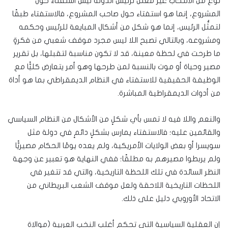
نوع من الانتخاب غير معلن لرئيس الدولة ليس استفتاء حول
المشروع، إنما هو استفتاء حول صاحب المشروع، فالاستفتاء طبقًا
لتمثُّل الرئيس، إنما هو شكل من أشكال المبايعة للرئيس وحكمه
ومشروعه، وبالتالي تصبح اللا ليس مجرد موقف شعبي من فكرةٍ
ما طرحت في لحظة معينة، قد لا تكون مناسبة لتقبلها، بل تقرير
مصير وحياة أو موت بالنسبة لمن طرحها وهو أمر يتعارض كليًّا مع
الوظيفة الحقيقية للاستفتاء في النظام الديمقراطي بما هو أداة
من أدوات الديمقراطية المباشرة.
والنعم واللا فيه لا تمس بأي شكلٍ من الأشكال من النظام السياسي
والقائمين عليه؛ فالاستفتاء يمارس بشكلٍ دائمٍ في دولة مثل
سويسرا أو بعض الولايات الأمريكية، ولم يعده يومًا الحكام مصيريًّا
ولم يربطوا مصيرهم به مطلقًا؛ ففي النهاية هو تعبير عن وجهة
النظر السائدة في تلك اللحظة التاريخية، والتي قد تتغير في
اللحظات التاريخية اللاحقة ولعل موقف الشعب البريطاني من
الاتحاد الأوروبي دليل على ذلك.
إن العقلية السياسية التي تحكم أغلب النخب العربية (موالاة