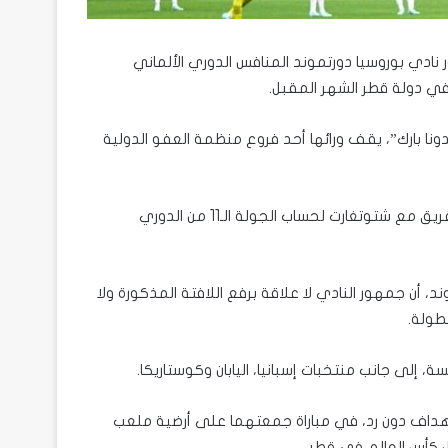
ادي بوروسيا دورتموند المنافس الدوري الألماني
دونا بارك”، يقف ورائها أحد فروع منظمة العفو الدولية
وأوضح أن جمهور الفريق الألماني وإدارته تفاجئوا باستغلال مباراة الفريق مع شتوتغارت لحساب الجولة الـ11 من الدوري
، أن جمهور النادي لا علاقة برفع اللافتة المذكورة ولا
طولة.
 إلى جانب منتخبات إسبانيا، اليابان وكوستاريكا.
 أهداف دون رد، في مباراة جمعتهما على أرضية ملعب
ال كأس العالم في قطر.