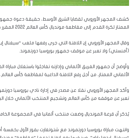
كشف المجهر الأوروبي لقضايا الشرق الأوسط، حقيقة دعوة جمهور ن
الممتاز لكرة القدم إلى مقاطعة مونديال كأس العالم 2022 المقرر في دولة قطر الشهر المقبل.
وقال المجهر الأوروبي إن اللافتة التي جرى رفعها ملعب “سيغنال إي
(أمنستي) ولا تعبر عن موقف جمهور بوروسيا دورتموند.
الألماني الممتاز، من أجل رفع اللافتة الداعية لمقاطعة كأس العالم.
وأكد المجهر الأوروبي نقلا عن مصدر في إدارة نادي بوروسيا دورتموند
تعبر عن موقفه من كأس العالم وتشجيع المنتخب الألماني خلال الب
يُذكر أن قرعة المونديال وضعت منتخب ألمانيا في المجموعة الخامسة،
وانتهت مباراة بوروسيا دورتموند مع شتوتغارت بفوز الأول بخمسة
“سيغنال إيدونا بارك”، وبرز فيها رفع لافتة تدعو لـ”مقاطعة” موندي