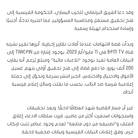
وقد دعا الفريق البرلماني للحزب اليساري، الحكومة الفرنسية إلى
فتح تحقيق مستقل ومحاسبة المسؤولين عما اعتبره تدخلًا أجنبيًا
وإساءة استخدام لهيئة رسمية.
وبدأت قصة الاتهامات عندما أفادت تقارير إخبارية، أبرزها تقرير نشرته
قناة BFM TV في 11 مايو/أيار 2023، بوجود إشارة من TRACFIN إلى
النيابات العامة تفيد بوجود “تلاعبات مالية” ومبلغ يُزعم أنه يقارب
200 ألف يورو، ما دفع قضاءً إلى فتح تحقيق أولي بتهم غسيل
الأموال والاحتيال والاختلاس. الخبر انتشر بسرعة وتحوّل إلى حملة
إعلامية شرسة ضد النائب، بحسب ما نقلت وسائل إعلام فرنسية
آنذاك.
غير أن مسار القضية شهد انعطافًا لاحقًا: وبعد تحقيقات
واستجوابات استمرت أكثر من عامين، قررت سلطات الادعاء إغلاق
الملف و”تصنيفه من دون متابعة” لعدم وجود عناصر تثبت ارتكاب
جرم، وفق إعلانات النيابات الفرنسية وبيانات صحفية لاحقة.