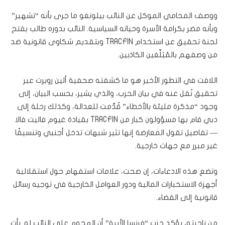
ووصف المحامي الموكل عن النائب بيلونغو ما جرى بأنه “تشهير”
وبأنه مضر بكرامة الأسرة وحياته السياسية. النائب بدوره طالب بفتح
لجنة تحقيق عن استخدام TRACFIN وبتقديم شكاوى قانونية ضد
من وصفهم بالمُبَلِّغين الكاذبين.
اللافت في التطور الأخير هو ما كشفته صحفية ألين روبرت عبر
تحقيق نُقل عنه في بيان الحزب، والذي يشير، بحسب البيان، إلى
وجود “مذكرة مليئة بالأخطاء” قُدِّمت للعدالة، وكذلك رحلة إلى
دبي قام بها مسؤولون كبار من TRACFIN بقيادة غيوم فاليت فالا
— تفاصيل تقول المعارضة إنها تثير شبهات تدخل أجنبي وتنسيقًا
غير مبرر مع جهات خارجية.
وتضع هذه الادعاءات، إن صحت، علامات استفهام حول استقلالية
أجهزة الاستخبارات المالية ودور العوامل الخارجية في توجيه رسائل
قانونية إلى القضاء.
من ناحيته، يؤكد حزب “فرنسا الأبية” أن الهجوم على النائب لم يأتِ