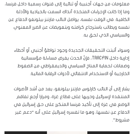
معلومات من جهات أجنبية أو ثنائية إلى قنوات رسمية داخل فرنسا،
وما إذا كانت الإجراءات المتخذة آنذاك اتسمت بالحيادية والأدلة
الكافية. في الوقت نفسه، يواصل النائب مارتنز بيلونغو الدفاع عن
نفسه ويطالب باسترجاع كرامته وبتعويضات عن الضرر المعنوي
والسياسي الذي لحق به.
وسواء أثبتت التحقيقات الجديدة وجود تواطؤ أجنبي أو أخطاء
إدارية داخل TRACFIN، فإنّ الحدث يفرض مساءلة مؤسساتية
وضمانات لحماية المناخ السياسي والديمقراطي من الضغوط
الخارجية أو الاستخدام الانتقائي لأدوات الرقابة المالية.
يشار إلى أن النائب كارلوس مارتنز بيلونغو، يعد من أشد الأصوات
المنتقدة لإسرائيل وحربها على قطاع غزة، ومرارا أرجع تفاقم
الوضع في غزة إلى تأكيد فرنسا المتكرر على حق إسرائيل في
الدفاع عن نفسها، وهو ما تفسره إسرائيل على أنه “دعم غير
مشروط”.