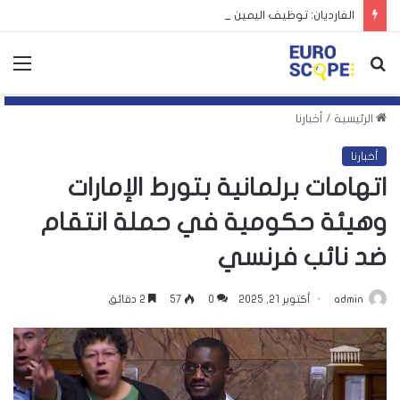
الغارديان: توظيف اليمين الأوروبي لأزمة سبتة يهدد بتكرارها
بحث
الق
عن
الرئيسية
/
أخبارنا
أخبارنا
اتهامات برلمانية بتورط الإمارات
وهيئة حكومية في حملة انتقام
ضد نائب فرنسي
admin
أكتوبر 21, 2025
0
57
2 دقائق