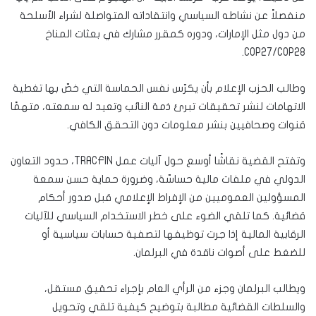
منفصلاً عن نشاطه السياسي وانتقاداته المتواصلة لشراء الأسلحة
من دول مثل الإمارات، ودوره كمقرر مشارك في بعثات المناخ
COP27/COP28.
وطالب الحزب الإعلام بأن يكرّس نفس الحماسة التي خصّ بها تغطية
الاتهامات لنشر تحقيقات تبرئ ذمة النائب وتعيد له سمعته، متهمًا
قنوات وصحافيين بنشر معلومات دون التحقق الكافي.
وتفتح القضية نقاشًا أوسع حول آليات عمل TRACFIN، حدود التعاون
الدولي في ملفات مالية حساسّة، وضرورة حماية حسن سمعة
المسؤولين العموميين من الإفراط الإعلامي قبل صدور أحكام
قضائية. كما تلقي الضوء على خطر الاستخدام السياسي للآليات
الرقابية المالية إذا جرت توظيفها لتصفية حسابات سياسية أو
للضغط على أصوات ناقدة في البرلمان.
ويطالب البرلمان وجزء من الرأي العام بإجراء تحقيق مستقل،
والسلطات القضائية مطالبة بتوضيح كيفية تلقي وتحويل