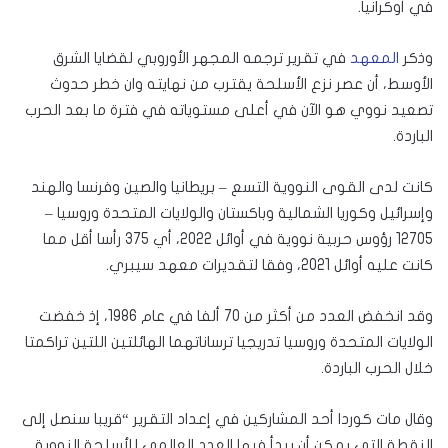
في أوكرانيا.
وذكر
المعهد
في تقرير ترجمه المجهر الأوروبي لقضايا الشرق
الأوسط، أن عصر نزع الأسلحة يقترب من نهايته وان خطر حدوث
تصعيد نووي هو الآن في أعلى مستوياته في فترة ما بعد الحرب
الباردة.
كانت لدى القوى النووية التسع – بريطانيا والصين وفرنسا والهند
وإسرائيل وكوريا الشمالية وباكستان والولايات المتحدة وروسيا –
12705 رؤوس حربية نووية في أوائل 2022، أي 375 رأسا أقل مما
كانت عليه أوائل 2021، وفقا لتقديرات معهد سيبري.
وقد انخفض العدد من أكثر من 70 ألفا في عام 1986، إذ خفضت
الولايات المتحدة وروسيا تدريجيا ترساناتهما الهائلتين اللتين تراكمتا
خلال الحرب الباردة.
وقال مات كوردا أحد المشاركين في إعداد التقرير “قريبا سنصل إلى
النقطة التي يمكن أن يبدأ فيها العدد العالمي للأسلحة النووية