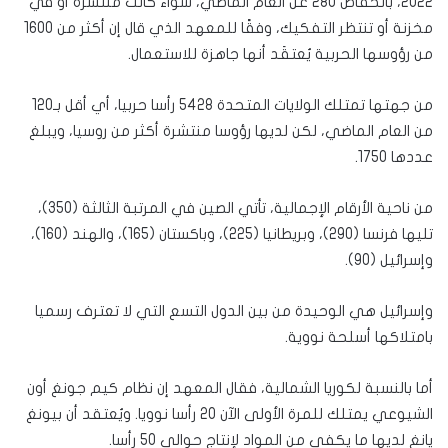
2022، بانخفاض 280 عن العام الماضي، سواء كانت منتشرة أو في
مخزنة أو تنتظر التفكيك، وفقًا للمعهد الذي قال إن أكثر من 1600
من رؤوسها الحربية يُعتقَد أنها جاهزة للاستعمال.
من جهتها تمتلك الولايات المتحدة 5428 رأسا حربيا، أي أقل بـ120
من العام الماضي، لكن لديها رؤوسا منتشرة أكثر من روسيا، ويبلغ
عددها 1750.
من ناحية الأرقام الإجمالية، تأتي الصين في المرتبة الثالثة (350)،
تليها فرنسا (290)، وبريطانيا (225)، وباكستان (165)، والهند (160)،
وإسرائيل (90).
وإسرائيل هي الوحيدة من بين الدول التسع التي لا تعترف رسميا
بامتلاكها أسلحة نووية.
أما بالنسبة لكوريا الشمالية، فقال المعهد إن نظام كيم جونغ أون
الشيوعي يمتلك للمرة الأولى الآن 20 رأسا نوويا. ويُعتقد أن بيونغ
يانغ لديها ما يكفي من المواد لإنتاج حوالي 50 رأسا.