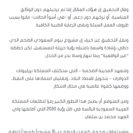
وقال التحقيق إن هؤلاء العمّال إما تم ترحيلهم دون الوثائق
المناسبة، أو تركهم دون دعم، أو -في أسوأ الحالات- ماتوا بسبب
ظروف العمل السيئة ونقص الرعاية الطبية الكافية.
ونقل التحقيق عن خبراء إن مشروع نيوم السعودي الضخم الذي
حظي بإشادة واسعة باعتباره رؤية جريئة للمستقبل، لكن خططه
“غير الواقعية” ربما تنهار وسط بحر من الجدل.
وتتعهد المدينة الضخمة – التي ستكلف المملكة تريليونات
الدولارات – بتحويل اقتصاد البلاد، وتقليص اعتمادها على النفط،
ووضعها كقوة عالمية في مجال الابتكار.
ومن المتوقع أن يصبح هذا التطور الكبير رمزا لتطلعات المملكة
العربية السعودية اليائسة في ظل رؤية 2030 التي أطلقها ولي
العهد محمد بن سلمان.
وباستثمارات ضخمة، كشفت الدولة عن 15 مشروعاً طموحاً للغاية،