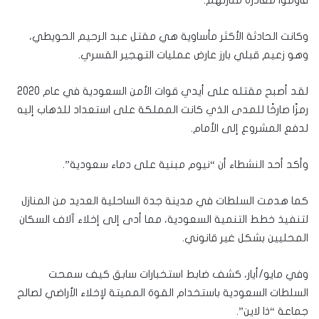
قاوموا مغادرة منازلهم.
وكانت الحادثة الأكثر مأساوية هي مقتل عبد الرحيم الحويطي،
وهو زعيم قبلي بارز عارض عمليات التهجير القسري.
لقد أصبح مقتله على أيدي قوات الأمن السعودية في عام 2020
رمزًا صارخًا للمدى الذي كانت المملكة على استعداد للذهاب إليه
لدفع المشروع إلى الأمام.
وأكد أحد النشطاء أن “نيوم ​​مبنية على دماء سعودية”.
كما هدمت السلطات في مدينة جدة الساحلية العديد من المنازل
لتنفيذ خطط التنمية السعودية، مما أدى إلى إخلاء آلاف السكان
المحليين بشكل غير قانوني.
وفي مايو/أيار، كشف ضابط استخبارات سابق كيف سمحت
السلطات السعودية باستخدام القوة المميتة لإخلاء الأراضي لصالح
جماعة “ذا لاين”.