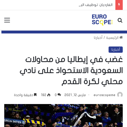
الغارديان: توظيف اليمين الأوروبي لأزمة سبتة يهدد بتكرارها
بحث
الق
عن
الرئيسية
/
أخبارنا
أخبارنا
غضب في إيطاليا من محاولات
السعودية الاستحواذ على نادي
محلي لكرة القدم
euroscopeme
مارس 12, 2021
0
192
دقيقة واحدة