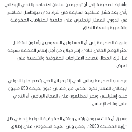
وأشارت الصحيفة إلى أن توجيه بن سلمان اهتمامه بالنادي الإيطالي
يأتي بعد فشل مساعيه السابقة في شراء نادي نيوكاسل المنافس
في الدوري الممتاز الإنجليزي على خلفية الاعتراضات الحقوقية
والشعبية واسعة النطاق.
ونبهت الصحيفة إلى أن المسئولين السعوديين يأملون استغلال
تعثر الوضع المالي لنادي إنتر ميلان من أجل إتمام الصفقة بسرعة
قبل ترك المجال لتصاعد الاعتراضات الحقوقية والشعبية على
العرض.
وبحسب الصحيفة يعاني نادي إنتر ميلان الذي يتصدر حاليا الدولي
الإيطالي الممتاز لكرة القدم، من إجمالي ديون بقيمة 650 مليون
جنيه إسترليني ويصر المطلعون على المجال الرياضي أن النادي
على وشك الإفلاس.
وسبق أن قالت هيومن رايتس ووتش الحقوقية الدولية إنه في ظل
“رؤية المملكة 2030″، يعمل ولي العهد السعودي على إطلاق