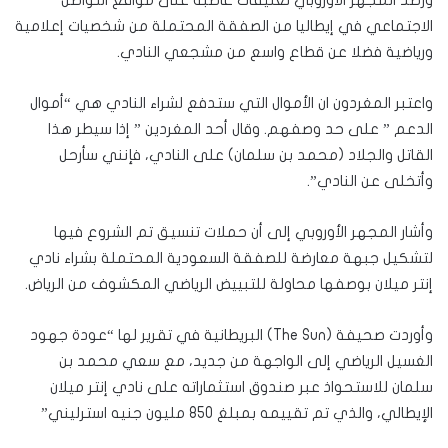
الاجتماعي في إيطاليا من الصفقة المحتملة من شخصيات إعلامية
ورياضية فضلا عن قطاع واسع من مشجعي النادي.
واعتبر المغردون ان الأموال التي ستدفع لشراء النادي هي “أموال
الدعم ” على حد وصفهم. وقال أحد المغردين ” إذا سيطر هذا
القاتل والجلاد (محمد بن سلمان) على النادي، فإنني سأرحل
وأتخلى عن النادي”.
وأشار المجهر الأوروبي إلى أن حملات تنسيق تم الشروع فيها
لتشكيل جبهة معارضة للصفقة السعودية المحتملة بشراء نادي
إنتر ميلان بوصفها محاولة للتبييض الرياضي المكشوف من الرياض.
وأوردت صحيفة (The Sun) البريطانية في تقرير لها “عودة جهود
الغسيل الرياضي إلى الواجهة من جديد، مع سعي محمد بن
سلمان للاستحواذ عبر صندوق استثماراته على نادي إنتر ميلان
الإيطالي، والذي تم تقييمه بمبلغ 850 مليون جنيه استرليني”