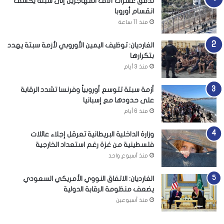
تدفق عشرات آلاف المهاجرين إلى سبتة يكشف
انقسام أوروبا
منذ 11 ساعة
الغارديان: توظيف اليمين الأوروبي لأزمة سبتة يهدد
بتكرارها
منذ 3 أيام
أزمة سبتة تتوسع أوروبياً وفرنسا تشدد الرقابة
على حدودها مع إسبانيا
منذ 6 أيام
وزارة الداخلية البريطانية تعرقل إجلاء عائلات
فلسطينية من غزة رغم استعداد الخارجية
منذ أسبوع واحد
الغارديان: الاتفاق النووي الأمريكي السعودي
يضعف منظومة الرقابة الدولية
منذ أسبوعين