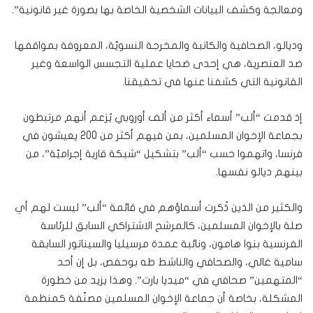
ومعالجة وكشف البيانات الشخصية الخاصة بها بصورة غير قانونية”.
وديالو، الصحافية والكاتبة والمخرجة النسويّة، المعروفة بمواقفها
ضد العنصرية، هي إحدى ضحايا عملية التجسس الواسعة وغير
القانونية التي كشفنا عنها في تحقيقنا.
إذ قدمت “ألب” أسماء أكثر من ألف أوروبي يُزعم أنهم مرتبطون
بجماعة الإخوان المسلمين، بمن فيهم أكثر من 200 يعيشون في
فرنسا، واتهموا حسب “ألب” بتشكيل “شبكة قارية إجراميّة”، من
بينهم ديالو نفسها.
والكثير من الذين ذُكرت أسماؤهم في قائمة “ألب” ليست لهم أي
صلة بالإخوان المسلمين، كالمرشح الاشتراكي السابق للرئاسة
الفرنسية بنوا هامون، ونائبة عمدة مرسيليا والسيناتور السابقة
سامية غالي، والصحافي والناشط طه بوحفص، بل إن أحد
“المتهمين” صحافي في “ميديا بارت”. وهذا يزيد من خطورة
المشكلة، بخاصة أن جماعة الإخوان المسلمين مصنّفة كمنظمة