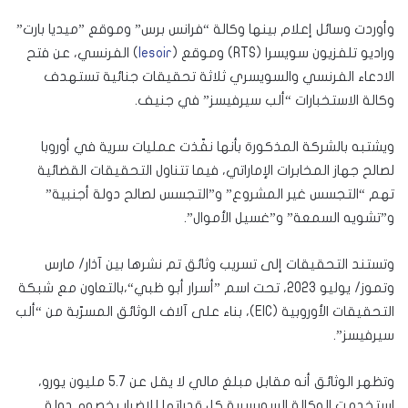
وأوردت وسائل إعلام بينها وكالة “فرانس برس” وموقع ”ميديا بارت”
وراديو تلفزيون سويسرا (RTS) وموقع (
lesoir
) الفرنسي، عن فتح
الادعاء الفرنسي والسويسري ثلاثة تحقيقات جنائية تستهدف
وكالة الاستخبارات “ألب سيرفيسز” في جنيف.
ويشتبه بالشركة المذكورة بأنها نفّذت عمليات سرية في أوروبا
لصالح جهاز المخابرات الإماراتي، فيما تتناول التحقيقات القضائية
تهم “التجسس غير المشروع” و”التجسس لصالح دولة أجنبية”
و”تشويه السمعة” و”غسيل الأموال”.
وتستند التحقيقات إلى تسريب وثائق تم نشرها بين آذار/ مارس
وتموز/ يوليو 2023، تحت اسم ”أسرار أبو ظبي“،بالتعاون مع شبكة
التحقيقات الأوروبية (EIC)، بناء على آلاف الوثائق المسرّبة من “ألب
سيرفيسز”.
وتظهر الوثائق أنه مقابل مبلغ مالي لا يقل عن 5.7 مليون يورو،
استخدمت الوكالة السويسرية كل قدراتها للإضرار بخصوم دولة