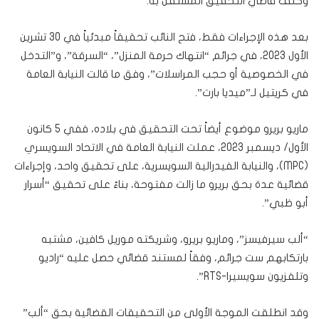
وكُلِّف قاضي التحقيق المستقل به.
بعد هذه الإجراءات فقط، فتح النائب تحقيقاً مبدئياً في 30 تشرين
الأول 2023، في جرائم “انتهاك حرمة المنزل”، “السرقة”، و”التدخل
في الخصوصية أو حجب المراسلات”، وفق ما قالت النيابة العامة
في كريتيل لـ”ميديا بارت”.
ماريو بريرو موضوع أيضاً تحت التحقيق في بلاده، ففي 5 كانون
الأول/ ديسمبر 2023، عملت النيابة العامة في الاتحاد السويسري
(MPC)، والنيابة الفيدرالية السويسرية، على تحقيق واحد، وإجراءات
قضائية عدة بحق بريرو ما زالت مفتوحة، بناءً على تحقيق “أسرار
أبو ظبي”.
“ألب سيرفيسز”، وماريو بريرو، وشريكته موريل كافين، مشتبه
بارتكابهم ست جرائم، وفقاً لمستند قضائي حصل عليه “راديو
وتلفزيون سويسيرا-RTS”.
وقد انطلقت الموجة الأولى من التحقيقات القضائية بحق “ألب”