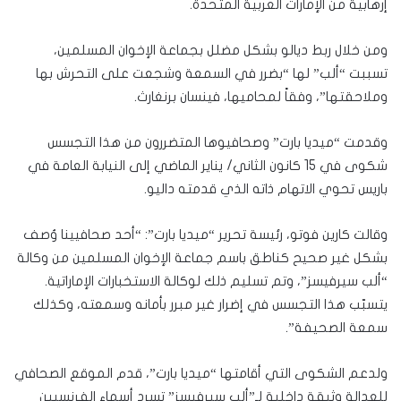
إرهابية من الإمارات العربية المتحدة.
ومن خلال ربط ديالو بشكل مضلل بجماعة الإخوان المسلمين،
تسببت “ألب” لها “بضرر في السمعة وشجعت على التحرش بها
وملاحقتها”، وفقاً لمحاميها، فينسان برنغارث.
وقدمت “ميديا بارت” وصحافيوها المتضررون من هذا التجسس
شكوى في 15 كانون الثاني/ يناير الماضي إلى النيابة العامة في
باريس تحوي الاتهام ذاته الذي قدمته داليو.
وقالت كارين فوتو، رئيسة تحرير “ميديا بارت”: “أحد صحافيينا وُصف
بشكل غير صحيح كناطق باسم جماعة الإخوان المسلمين من وكالة
“ألب سيرفيسز”، وتم تسليم ذلك لوكالة الاستخبارات الإماراتية.
يتسبّب هذا التجسس في إضرار غير مبرر بأمانه وسمعته، وكذلك
سمعة الصحيفة”.
ولدعم الشكوى التي أقامتها “ميديا بارت”، قدم الموقع الصحافي
للعدالة وثيقة داخلية لـ”ألب سيرفيسز” تسرد أسماء الفرنسيين