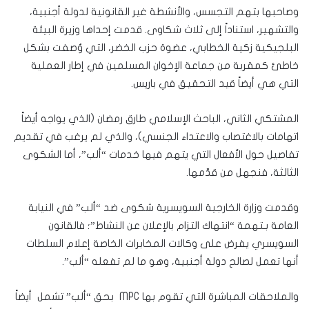
وصاحبها بتهم التجسس، والأنشطة غير القانونية لدولة أجنبية،
والتشهير، استناداً إلى ثلاث شكاوى. قدمت إحداها وزيرة البيئة
البلجيكية زكية الخطابي، عضوة حزب الخضر، التي وُصفت بشكل
خاطئ كمقربة من جماعة الإخوان المسلمين في إطار العملية
التي هي أيضاً قيد التحقيق في باريس.
المشتكي الثاني، الباحث الإسلامي طارق رمضان (الذي يواجه أيضاً
اتهامات بالاغتصاب والاعتداء الجنسي)، والذي لم يرغب في تقديم
تفاصيل حول الأفعال التي يتهم فيها خدمات “ألب”، أما الشكوى
الثالثة، فنجهل من قدّمها.
وقدمت وزارة الخارجية السويسرية شكوى ضد “ألب” في النيابة
العامة بـتهمة “انتهاك التزام بالإعلان عن النشاط”؛ فالقانون
السويسري يفرض على وكالات المخابرات الخاصة إعلام السلطات
أنها تعمل لصالح دولة أجنبية، وهو ما لم تفعله “ألب”.
والملاحقات المباشرة التي تقوم بها MPC بحق “ألب” تشمل أيضاً