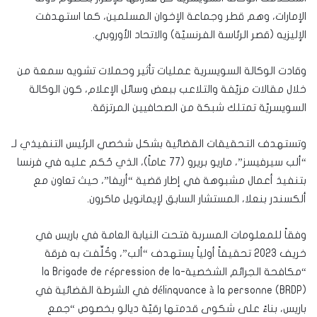
الإمارات، وهم قطر وجماعة الإخوان المسلمين، كما استهدفت
الإليزيه (قصر الرئاسة الفرنسيّة) والاتحاد الأوروبي.
وقادت الوكالة السويسرية عمليات تأثير وحملات تشويه سمعة من
خلال مقالات مزيّفة والتلاعب ببعض وسائل الإعلام، كون الوكالة
السويسريّة تمتلك شبكة من الصحافيين المرتزقة.
وتستهدف التحقيقات القضائية بشكل شخصي الرئيس التنفيذي لـ
“ألب سيرفيسز”، ماريو بريرو (77 عاماً)، الذي حُكم عليه في فرنسا
بتنفيذ أعمال مشبوهة في إطار قضية “أريفا”، حيث تعاون مع
ألكسندر بنعلا، المستشار السابق لإيمانويل ماكرون.
وفقاً للمعلومات المسربة فتحت النيابة العامة في باريس في
خريف 2023 تحقيقاً أولياً يستهدف “ألب”، وكُلِّفت به فرقة
“مكافحة الجرائم الشخصية-la Brigade de répression de la
délinquance à la personne (BRDP) في الشرطة القضائية في
باريس، بناءً على شكوى قدمتها رقيّة ديالو بخصوص “جمع