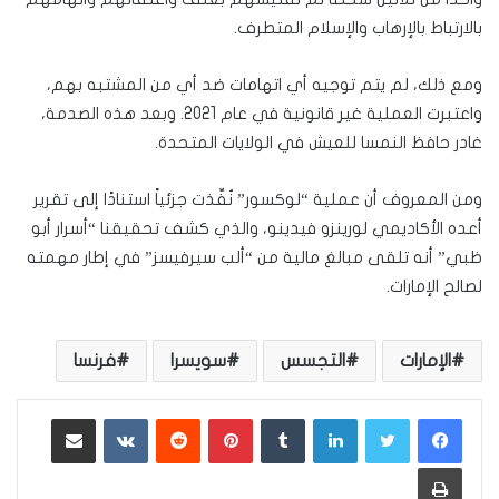
بالارتباط بالإرهاب والإسلام المتطرف.
ومع ذلك، لم يتم توجيه أي اتهامات ضد أي من المشتبه بهم،
واعتبرت العملية غير قانونية في عام 2021. وبعد هذه الصدمة،
غادر حافظ النمسا للعيش في الولايات المتحدة.
ومن المعروف أن عملية “لوكسور” نُفِّذت جزئياً استنادًا إلى تقرير
أعده الأكاديمي لورينزو فيدينو، والذي كشف تحقيقنا “أسرار أبو
ظبي” أنه تلقى مبالغ مالية من “ألب سيرفيسز” في إطار مهمته
لصالح الإمارات.
الإمارات
التجسس
سويسرا
فرنسا
لينكدإن
بينتيريست
مشاركة عبر البريد
طباعة