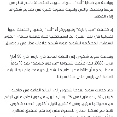
وواحدة من ضحايا “ألب” ، سهام سويد، المتحدثة باسم قطر في
فرنسا وبلجيكا، والتي واجهت صعوبة كبيرة في تقديم شكواها
إلى القضاء.
إذ كشفت “ميديا بارت” ونيويوركر أن “ألب” راقبتها والتقطت صوراً
لمنزلها في تلك الفترة، ثم استهدفتها خلال عملية تسمى “نجوم
السماء”، المصمَّمة لتشويه صورة شبكة علاقات قطر في بروكسل.
وقدمت سويد شكوى إلى النيابة العامة في باريس في 30 آذار/
مارس 2023، لكن صُنِّفت شكواها “من دون متابعة” بعد 13 يوماً
فقط، بحجة أن “الأدلة غير كافية لتشكيل جريمة”، ولم ترد النيابة
العامة في باريس على استفساراتنا.
كما قدمت سويد بعدها شكوى إلى النيابة العامة في ضاحية
كريتيل (فال دو مارن) في 25 نيسان/ أبريل، من دون نجاح، على الرغم
من محاولتها مرتين. وفي 2 تشرين الأول/ أكتوبر، قدمت شكوى
ثانية مع تشكيل مدني للحصول على إذن فتح تحقيق قضائي،