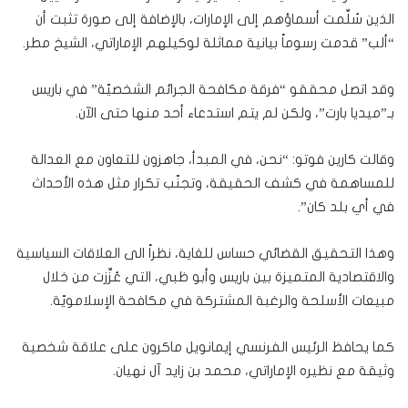
الذين سُلِّمت أسماؤهم إلى الإمارات، بالإضافة إلى صورة تثبت أن
“ألب” قدمت رسوماً بيانية مماثلة لوكيلهم الإماراتي، الشيخ مطر.
وقد اتصل محققو “فرقة مكافحة الجرائم الشخصيّة” في باريس
بـ”ميديا بارت”، ولكن لم يتم استدعاء أحد منها حتى الآن.
وقالت كارين فوتو: “نحن، في المبدأ، جاهزون للتعاون مع العدالة
للمساهمة في كشف الحقيقة، وتجنّب تكرار مثل هذه الأحداث
في أي بلد كان”.
وهذا التحقيق القضائي حساس للغاية، نظراً الى العلاقات السياسية
والاقتصادية المتميزة بين باريس وأبو ظبي، التي عُزِّزت من خلال
مبيعات الأسلحة والرغبة المشتركة في مكافحة الإسلامويّة.
كما يحافظ الرئيس الفرنسي إيمانويل ماكرون على علاقة شخصية
وثيقة مع نظيره الإماراتي، محمد بن زايد آل نهيان.