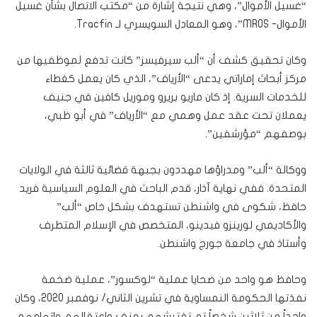
“غسيل الأموال”، وهي نتيجة إشارة من “مكتب الاتصال بشأن غسيل
الأموال- MROS”، وهو المعادل السويسري لـ Tracfin.
وكان تحقيق كشف أن “ألب سيرفيسز” كانت تدفع لموظفيها من
مركز أبحاث إماراتي يدعى “الأرياف”، الذي كان يعمل كغطاء
للخدمات السرية. إذ كان ماريو بريرو وموريل كافين في جنيف
يعملان تحت عقد عمل وهمي مع “الأرياف” في أبو ظبي،
بوصفهم “مؤرشفين”.
ووكالة “ألب” ومدراؤها مهددون بجبهة قضائية ثالثة في الولايات
المتحدة. ففي نهاية آذار، قدم الباحث في العلوم السياسية فريد
حافظ، شكوى في واشنطن تستهدف بشكل خاص “ألب”
والأكاديمي لورينزو فيدينو، المتخصص في الإسلام المتطرف
وأستاذ في جامعة جورج واشنطن.
وحافظ هو واحد من ضحايا عملية “لوكسور”، عملية ضخمة
نفذتها الحكومة النمساوية في تشرين الثاني/ نوفمبر 2020، وكان
واحداً من ثلاثين شخصاً تم تفتيشهم بعنف واعتقالهم واتهامهم