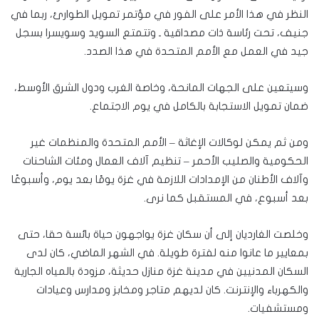
النظر في هذا الأمر على الفور في مؤتمر تمويل الطوارئ، ربما في
جنيف، تحت رئاسة ذات مصداقية ـ وتتمتع السويد وسويسرا بسجل
جيد في العمل مع الأمم المتحدة في هذا الصدد.
وسيتعين على الجهات المانحة، وخاصة الغرب ودول الشرق الأوسط،
ضمان تمويل الاستجابة بالكامل في يوم الاجتماع.
ومن ثم يمكن لوكالات الإغاثة – الأمم المتحدة والمنظمات غير
الحكومية والصليب الأحمر – تنظيم آلاف العمال ومئات الشاحنات
وآلاف الأطنان من الإمدادات اللازمة في غزة يومًا بعد يوم، وأسبوعًا
بعد أسبوع، في المستقبل كما نرى.
وخلصت الغارديان إلى أن سكان غزة يواجهون حياة بائسة حقا، حتى
بمعايير ما عانوا منه لفترة طويلة. في الشهر الماضي، كان لدى
السكان المدنيين في مدينة غزة منازل حديثة، مزودة بالمياه الجارية
والكهرباء والإنترنت. كان لديهم متاجر ومخابز ومدارس وعيادات
ومستشفيات.