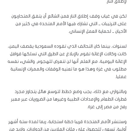
لإطلاق النار.
لكن في غياب وقف إطلاق النار فمن الشائع أن يتفق المتحاربون
على الترتيبات ــ التي تشارك فيها الأمم المتحدة في كثير من
الأحيان ــ لحماية العمل الإنساني.
لسنوات، بينما كان التحالف الذي تقوده السعودية يقصف اليمن،
كانت وكالات الإغاثة تقوم بالإبلاغ عن الطرق التي تسلكها قوافل
الإغاثة اليومية، مع العلم أنها لن تتعرض للهجوم. والشيء نفسه
مطلوب في غزة وهذا هو ما تعنيه الوقفات والممرات الإنسانية
عمليا.
وبالتوازي مع ذلك، يجب وضع خطط لتوسع هائل يتجاوز مجرد
قطرات الطعام والإمدادات الطبية وغيرها من الضروريات عبر معبر
رفح من مصر إلى غزة.
وستنشر الأمم المتحدة قريبا خطة استجابة، ربما لمدة ستة أشهر
أولية، تسعى للحصول على مئات الملايين من الدولارات. ولابد من