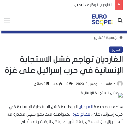
الغارديان: توظيف اليمين الأوروبي لأزمة سبتة يهدد بتكرارها
بحث
الق
عن
الرئيسية
/
تقارير
تقارير
الغارديان تهاجم فشل الاستجابة
الإنسانية في حرب إسرائيل على غزة
admin
نوفمبر 2, 2023
0
44
3 دقائق
هاجمت صحيفة
الغارديان
البريطانية فشل الاستجابة الإنسانية في
حرب إسرائيل على
قطاع غزة
المتواصلة منذ نحو شهر، محذرة من
أنه لا يزال من الممكن إنقاذ الأرواح، ولكن الوقت ينفد أمام