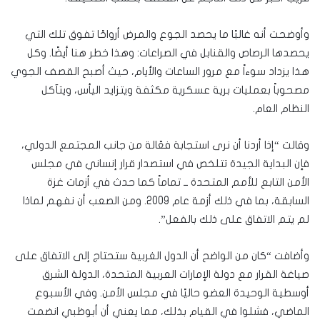
وأوضحت أنه غالبًا ما يحصد الجوع والمرض أرواحًا تفوق تلك التي
يحصدها الرصاص والقنابل في الصراعات: وهذا خطر هنا أيضًا. وكل
هذا يزداد سوءاً مع مرور الساعات والأيام، حيث أصبح القصف الجوي
مصحوباً بعمليات برية عسكرية مكثفة ويتزايد اليأس، ويتآكل
النظام العام.
وقالت “إذا أردنا أن نرى استجابة فعّالة من جانب المجتمع الدولي،
فإن البداية الجيدة تتلخص في استصدار قرار إنساني في مجلس
الأمن التابع للأمم المتحدة ــ تماماً كما حدث في أزمات غزة
السابقة، بما في ذلك أزمة عام 2009. ومن الصعب أن نفهم لماذا
لم يتم الاتفاق على ذلك بالفعل”.
وأضافت “كان من الواضح أن الدول الغربية ستحتاج إلى الاتفاق على
صياغة القرار مع دولة الإمارات العربية المتحدة، الدولة الشرق
أوسطية الوحيدة العضو حاليًا في مجلس الأمن. وفي الأسبوع
الماضي، فشلوا في القيام بذلك، مما يعني أن أبوظبي انضمت