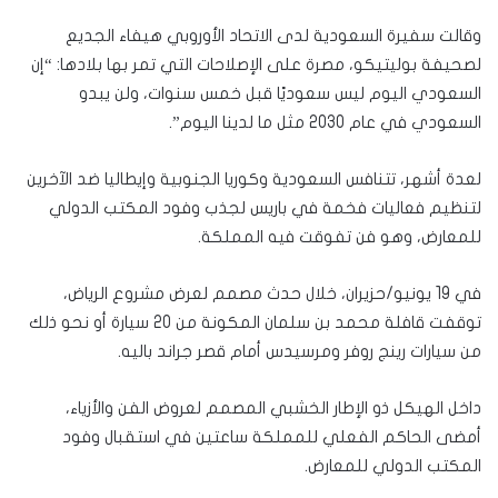
وقالت سفيرة السعودية لدى الاتحاد الأوروبي هيفاء الجديع
لصحيفة بوليتيكو، مصرة على الإصلاحات التي تمر بها بلادها: “إن
السعودي اليوم ليس سعوديًا قبل خمس سنوات، ولن يبدو
السعودي في عام 2030 مثل ما لدينا اليوم”.
لعدة أشهر، تتنافس السعودية وكوريا الجنوبية وإيطاليا ضد الآخرين
لتنظيم فعاليات فخمة في باريس لجذب وفود المكتب الدولي
للمعارض، وهو فن تفوقت فيه المملكة.
في 19 يونيو/حزيران، خلال حدث مصمم لعرض مشروع الرياض،
توقفت قافلة محمد بن سلمان المكونة من 20 سيارة أو نحو ذلك
من سيارات رينج روفر ومرسيدس أمام قصر جراند باليه.
داخل الهيكل ذو الإطار الخشبي المصمم لعروض الفن والأزياء،
أمضى الحاكم الفعلي للمملكة ساعتين في استقبال وفود
المكتب الدولي للمعارض.