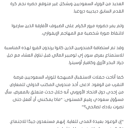
العديد من الوزراء السعوديين وبشكل غير متوقع حضره نجم كرة
القدم السابق ديدييه دروغبا.
ولم يمر حضوره مرور الكرام على الضيوف الأفارقة الذين سارعوا
لالتقاط صورة شخصية مع المهاجم الإيفواري.
وقد تم استضافة المندوبين الذين كانوا يرتدون الفرو لهذه المناسبة
للاستمتاع بعرض سون إي لوميير المائي قبل تناول العشاء مع ذيل
جراد البحر الأزرق وكافيار أوسيترا.
كما أتاحت حفلات الاستقبال المبهجة للوزراء السعوديين فرصة
التقرب من الوفود. ادعى أحد مندوبي المكتب الدولي للمعارض
من إحدى دول الاتحاد الأوروبي أنه خلال حدث متعلق بالمعرض، سأل
مسؤول سعودي رفيع المستوى: “ماذا يمكنني أن أفعل حتى
تصوت بلادك لصالحي؟”
“إن الوعود بعيدة المدى للغاية. إنهم مستعدون جيدًا للاجتماع.