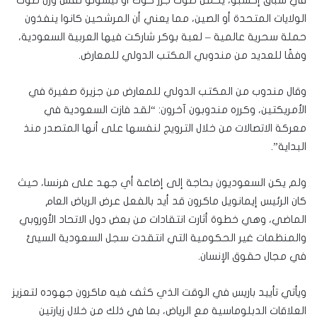
في سباق إكسبو، يحمل صوت جزر كوك أو ليسوتو نفس وزن صوت
الولايات المتحدة أو الصين، مما يعني أن المرشحين كانوا ينفذون
حملة سحرية عالمية – لعبة بوكر شاركت فيها العربية السعودية،
وفقًا للعديد من مندوبي المكتب الدولي للمعارض.
وقال مندوب من المكتب الدولي للمعارض من جزيرة صغيرة في
الأمريكتين، وكرره مندوبون آخرون: “لقد فازت السعودية في
معركة الاتصالات من خلال الترويج لنفسها على أنها المتصدر منذ
البداية”.
ولم يكن السعوديون بحاجة إلى إضاعة أي جهد على فرنسا، حيث
كان الرئيس إيمانويل ماكرون قد أيد بالفعل عرض الرياض العام
الماضي، وهي خطوة أثارت انتقادات من بعض دول الاتحاد الأوروبي
والمنظمات غير الحكومية التي انتقدت سجل السعودية السيئ
في مجال حقوق الإنسان.
ويأتي تأييد باريس في الوقت الذي كثف فيه ماكرون جهوده لتعزيز
العلاقات الدبلوماسية مع الرياض، بما في ذلك من خلال زيارتين