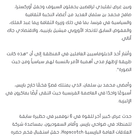
وبين عرض تقليدي لراقصين يحملون السيوف وحفل أوركسترا،
صافح محمد بن سلمان العديد من أعضاء النخبة الثقافية
والسياسية في فرنسا، بما في ذلك وزيرة الثقافة ريما عبد الملك،
والمفوض السابق للاتحاد الأوروبي ميشيل بارنييه، والاقتصادي جاك
أتالي.
وأشار أحد الدبلوماسيين العاملين في المنطقة إلى أن “هذه كانت
طريقة لإظهار مدى أهمية الأمر بالنسبة لهم سياسياً ومن حيث
الصورة”.
وأمضى محمد بن سلمان، الذي يمتلك قصرًا فخمًا خارج باريس،
أسبوعًا واحدًا في العاصمة الفرنسية حيث التقى أيضًا بماكرون في
الإليزيه.
حدث عرض كبير آخر للقوة في 6 نوفمبر في حظيرة سابقة
للمنطاد في ضواحي باريس. وأقام السعوديون، بمساعدة شركة
العلاقات العامة الباريسية Hopscotch، حفل استقبال فخم حضره