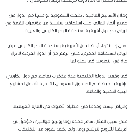
سيتصل شخص ما [من دولة مرشحة] برئيس حكومتي”.
وخلال الأسابيع الماضية ، كثفت السعودية تواصلها مع الدول في
جميع أنحاء العالم، حيث استضافت سلسلة من مؤتمرات القمة في
الرياض مع دول أفريقية ومنطقة البحر الكاريبي والعربية .
وفي إعلاناتها، أيدت الدول الأفريقية ومنطقة البحر الكاريبي عرض
الرياض لاستضافة المعرض، على الرغم من أن الدول الفردية لا تزال
حرة في التصويت كما يحلو لها.
كما وقعت الدولة الخليجية عدة مذكرات تفاهم مع دول الكاريبي
وإفريقيا، حيث قدم الصندوق السعودي للتنمية الأموال لمشاريع
البنية التحتية والطاقة.
والرياض ليست وحدها في اصطياد الأصوات في القارة الأفريقية.
على سبيل المثال، سافر عمدة روما روبرتو جوالتيري مؤخراً إلى
أفريقيا للترويج لترشيح روما، ولم يخف نفوره من التكتيكات