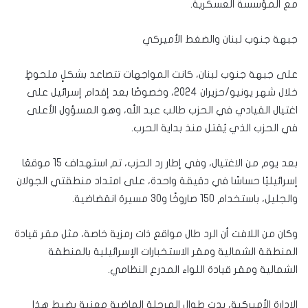
مع المؤسسة العسكرية.
جبهة جنوب لبنان والضغط الأميركي
على جبهة جنوب لبنان، كانت المواجهات تتصاعد بشكلٍ ملحوظٍ
خلال شهر يونيو/حزيران 2024، وخصوصًا بعد إقدام إسرائيل على
اغتيال القيادي في الحزب طالب عبد الله، وهو المسؤول الأعلى
في الحزب الذي يُقتل منذ بداية الحرب.
بعد يوم من الاغتيال، وفي إطار رد الحزب، تم استهداف 15 موقعًا
إسرائيليًا حساسًا في دقيقة واحدة، على امتداد منطقتي الجولان
والجليل، باستخدام 150 صاروخًا و30 مسيرة انقضاضية.
وكان من اللافت أن الرد طال مواقع ذات رمزية خاصة، مثل مقر قيادة
المنطقة الشمالية ومقر الاستخبارات الإسرائيلية بالمنطقة
الشمالية ومقر قيادة اللواء المدرع النظامي.
الإدارة الأميركية، بدت طوال المرحلة الماضية معنية بضبط هذا