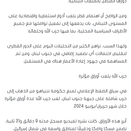
دورها المتصل بالملفات اللبنانية.
ومن الواضح أن اهتمام قطر بلعب أدوار استثمارية واقتصادية على
المستوى اللبناني، بات يدفعها إلى تفعيل تواصلها مع جميع
الأطراف السياسية المحلية، بما فيها حزب الله وحلفائه.
ولهذا السبب، تراهن الكثير من التحليلات اليوم على الدور القطري
لتقليص احتمالات أي تصعيد إضافي في جنوب لبنان، ومن ثم
المساهمة في جهود إعادة الأعمار هناك في المستقبل.
حزب الله يلعب أوراق مؤثرة
في سياق الضغط الإعلامي لمنع حكومة نتنياهو من الذهاب إلى
حرب شاملة على جبهة جنوب لبنان، لعب حزب الله عدة أوراق مؤثرة
خلال شهر حزيران/يونيو 2024.
أبرز هذه الأوراق، كانت نشره لفيديو مسجل مدته 9 دقائق و31 ثانية،
تضمن مسحًا واضحًا ودقيقًا لمناطق واسعة في شمال إسرائيل،