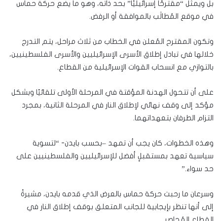
بل ويمثل “مقترحًا إسرائيليًا” بحد ذاته، وهو ما يضع حركة حماس
في موقع المُطالَب بالموافقة أو الرفض.
وتكون المقترح المُعلن في الخطاب من ثلاث مراحل، يتم التدرج
خلالها في تبادل إطلاق الأسرى الإسرائيليين والأسرى الفلسطينيين،
بالتوازي مع انسحاب القوات الإسرائيلية من القطاع.
على أن تتحول الهدنة المؤقتة في المرحلة الأولى تلقائيًا وبشكل
مؤكد إلى وقف نهائي لإطلاق النار في المرحلة الثانية، بمجرد
التزام الطرفان بتعهداتهما.
وهذه الخطوات، كان يجب أن تمهد –بحسب بايدن- “لتسوية
سياسية تعهد بمستقبلٍ أفضل للإسرائيليين والفلسطينيين على
حد سواء.”
وسرعان ما رحبت حركة حماس بالعرض الذي قدمه بايدن، مشيرةً
إلى أنها تنظر بإيجابية للجانب المتعلق بوقف إطلاق النار في
القطاع المُحاصر.