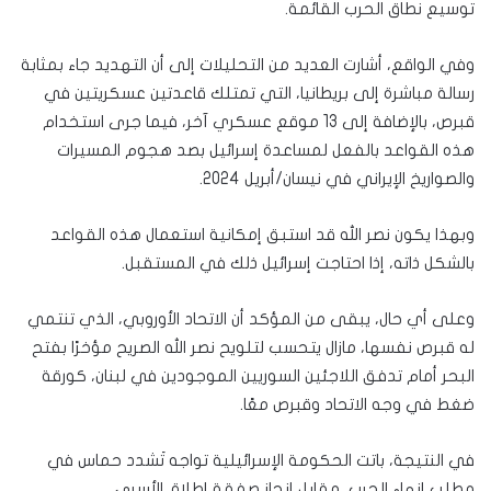
توسيع نطاق الحرب القائمة.
وفي الواقع، أشارت العديد من التحليلات إلى أن التهديد جاء بمثابة
رسالة مباشرة إلى بريطانيا، التي تمتلك قاعدتين عسكريتين في
قبرص، بالإضافة إلى 13 موقع عسكري آخر، فيما جرى استخدام
هذه القواعد بالفعل لمساعدة إسرائيل بصد هجوم المسيرات
والصواريخ الإيراني في نيسان/أبريل 2024.
وبهذا يكون نصر الله قد استبق إمكانية استعمال هذه القواعد
بالشكل ذاته، إذا احتاجت إسرائيل ذلك في المستقبل.
وعلى أي حال، يبقى من المؤكد أن الاتحاد الأوروبي، الذي تنتمي
له قبرص نفسها، مازال يتحسب لتلويح نصر الله الصريح مؤخرًا بفتح
البحر أمام تدفق اللاجئين السوريين الموجودين في لبنان، كورقة
ضغط في وجه الاتحاد وقبرص معًا.
في النتيجة، باتت الحكومة الإسرائيلية تواجه تَشدد حماس في
مطلب إنهاء الحرب، مقابل إنجاز صفقة إطلاق الأسرى.