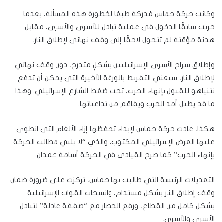
وكانت حركة حماس مُدركة طبعًا لخطورة هذه المسألة، بعدما
جربت سابقًا الدخول في عملية تبادل للأسرى والأسرى، مقابل
هدنة مؤقتة لم تتحول لاحقًا إلى وقف نهائي لإطلاق النار.
وإطلاق سراح الأسرى الإسرائيليين بشكلٍ متدرج، دون وقف نهائي
لإطلاق النار، سيعني التفريط بالورقة الأخيرة التي يمكن أن تدفع
نتنياهو للقبول بإنهاء الحرب، تحت ضغط الشارع الإسرائيلي. وهذا
ما قد يطيل أمد الحرب ويفاقم من تداعياتها.
هكذا، عادت حركة حماس لإبداء تحفظها إزاء الألغام التي انطوى
عليها العرض الإسرائيلي المكتوب، والذي “لا يلبي مطالب الحركة
بإنهاء الحرب” كما صرح القيادي في الحركة أسامة حمدان.
التعديلات الرئيسة التي طالبت بها حماس، تركزت على ضرورة ضمان
وقف إطلاق النار بشكل مستدام، وانسحاب القوات الإسرائيلية
بشكل كامل من القطاع، ورفع الحصار مع “صفقة عادلة” لتبادل
الأسرى والأسرى.