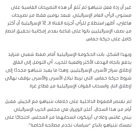
غير أن ردة فعل نتنياهو لم تُلغ أثر هذه التصريحات القاسية على
مستوى الرأي العام الإسرائيلي. فبعد يومين فقط من تصريحات
هاغاري، أظهر استطلاع للرأي أجرته القناة الـ 12 الإسرائيلية أن أكثر
من نصف الإسرائيليين باتوا على قناعة بعدم إمكانية تحقيق انتصار
كامل على حركة حماس.
وبهذا الشكل، باتت الحكومة الإسرائيلية أمام ضغط شعبي متزايد
يدفع باتجاه الهدف الأكثر واقعية للحرب، أي التوصل إلى اتفاق
لإطلاق سراح الأسرى الإسرائيليين. وهذا ما يعيد نتنياهو مجددًا إلى
شروط حركة حماس، التي تربط تبادل الأسرى والأسرى بوقف نهائي
لإطلاق النار، وانسحاب القوات الإسرائيلية من قطاع غزة.
لم تقتصر الضغوط الداخلية على خلافات نتنياهو مع الجيش. فقبل
أيام من هذا السجال، أعلن الوزيران في مجلس الحرب الإسرائيلي
بيني غانتس وغادي آيزنكوت انسحابهما من المجلس، احتجاجًا على
تمسك نتنياهو باتباع “سياسات تخدم مصالحه الخاصة”.