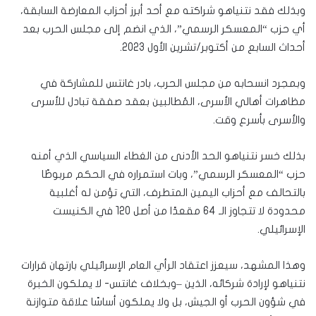
وبذلك فقد نتنياهو شراكته مع أحد أبرز أحزاب المعارضة السابقة،
أي حزب “المعسكر الرسمي”، الذي انضم إلى مجلس الحرب بعد
أحداث السابع من أكتوبر/تشرين الأول 2023.
وبمجرد انسحابه من مجلس الحرب، بادر غانتس للمشاركة في
مظاهرات أهالي الأسرى، المُطالبين بعقد صفقة تبادل للأسرى
والأسرى بأسرع وقت.
بذلك خسر نتنياهو الحد الأدنى من الغطاء السياسي الذي أمنه
حزب “المعسكر الرسمي”، وبات استمراره في الحكم مربوطًا
بالتحالف مع أحزاب اليمين المتطرف، التي تؤمن له أغلبية
محدودة لا تتجاوز الـ 64 مقعدًا من أصل 120 في الكنيست
الإسرائيلي.
وهذا المشهد، سيعزز اعتقاد الرأي العام الإسرائيلي بارتهان قرارات
نتنياهو لإرادة شركائه، الذين –وبخلاف غانتس- لا يملكون الخبرة
في شؤون الحرب أو الجيش، بل ولا يملكون أساسًا علاقة متوازنة