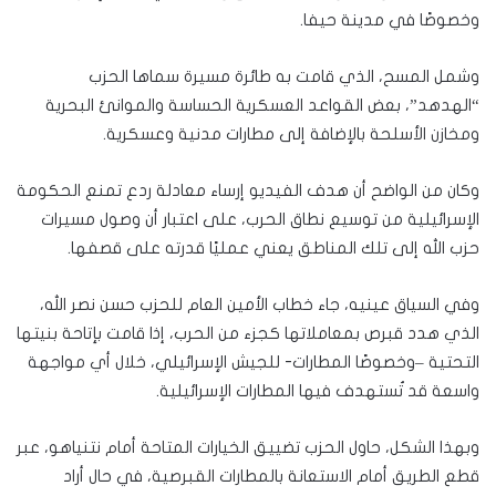
وخصوصًا في مدينة حيفا.
وشمل المسح، الذي قامت به طائرة مسيرة سماها الحزب
“الهدهد”، بعض القواعد العسكرية الحساسة والموانئ البحرية
ومخازن الأسلحة بالإضافة إلى مطارات مدنية وعسكرية.
وكان من الواضح أن هدف الفيديو إرساء معادلة ردع تمنع الحكومة
الإسرائيلية من توسيع نطاق الحرب، على اعتبار أن وصول مسيرات
حزب الله إلى تلك المناطق يعني عمليًا قدرته على قصفها.
وفي السياق عينيه، جاء خطاب الأمين العام للحزب حسن نصر الله،
الذي هدد قبرص بمعاملاتها كجزء من الحرب، إذا قامت بإتاحة بنيتها
التحتية –وخصوصًا المطارات- للجيش الإسرائيلي، خلال أي مواجهة
واسعة قد تُستهدف فيها المطارات الإسرائيلية.
وبهذا الشكل، حاول الحزب تضييق الخيارات المتاحة أمام نتنياهو، عبر
قطع الطريق أمام الاستعانة بالمطارات القبرصية، في حال أراد