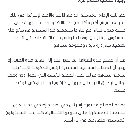
وإنهاء حكمها لقطاع غزة.
كما باتت الإدارة الأميركية، الداعم الأكبر والأهم لإسرائيل في تلك
الحرب، تتوجسُ أكثر فأكثر من احتمالات توسع المواجهات على
جبهة جنوب لبنان، مع كل ما سيحمله هذا السيناريو من نتائج على
المستوى الإقليمي. وهذا ما يفسر حدة التناقضات التي اتسع
نطاقها، بين إدارة بايدن وحكومة نتنياهو.
غير أن جميع هذه العوامل لم تفضِ بعد إلى نهاية هذه الحرب. إذ
يبدو أن المصالح السياسية الشخصية لرئيس الحكومة الإسرائيلية
بنيامين نتنياهو مازالت تمثل العقبة الرئيسة التي تحول دون وقف
نهائي لإطلاق النار، على جبهتي غزة وجنوب لبنان في الوقت
عينيه.
وهذه المصالح قد تورط إسرائيل في تصعيدٍ إضافي قد لا تكون
مستعدة له عسكريًا، على جبهتها الشمالية، كما يحذر المسؤولون
الأميركيون حلفاءهم في تل أبيب.