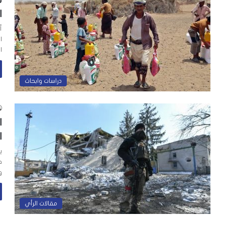
ا
أ
ا
ا
دراسات وابحاث
ا
ا
ي
ف
و
مقالات الرأي