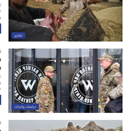
ي
ا
و
تقارير
د
ف
ت
و
م
دراسات وابحاث
د