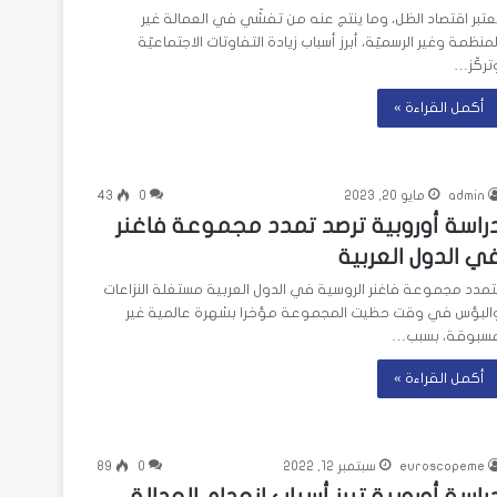
ُعتبر اقتصاد الظل، وما ينتج عنه من تفشّي في العمالة غير
لمنظمة وغير الرسميّة، أبرز أسباب زيادة التفاوتات الاجتماعيّة
تركّز…
أكمل القراءة »
admin
مايو 20, 2023
0
43
راسة أوروبية ترصد تمدد مجموعة فاغنر
ي الدول العربية
تمدد مجموعة فاغنر الروسية في الدول العربية مستغلة النزاعات
البؤس في وقت حظيت المجموعة مؤخرا بشهرة عالمية غير
سبوقة، بسبب…
أكمل القراءة »
euroscopeme
سبتمبر 12, 2022
0
89
راسة أوروبية تبرز أسباب انعدام العدالة