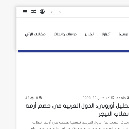
تسجيل
مقال
إضافة
الدخول
عشوائي
عمود
جانبي
رئيسية
أخبارنا
تقارير
دراسات وابحاث
مقالات الرأي
admin
أغسطس 30, 2023
0
48
حليل أوروبي: الدول العربية في خضم أزمة
نقلاب النيجر
جدت العديد من الدول العربية نفسها معنية في أزمة انقلاب
لنيجر، من زاوية عرقية وقومية بحت، وعلى خلفية حرصها على…