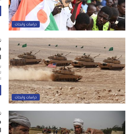
دراسات وابحاث
ه
ا
ي
ل
ا
دراسات وابحاث
م
ا