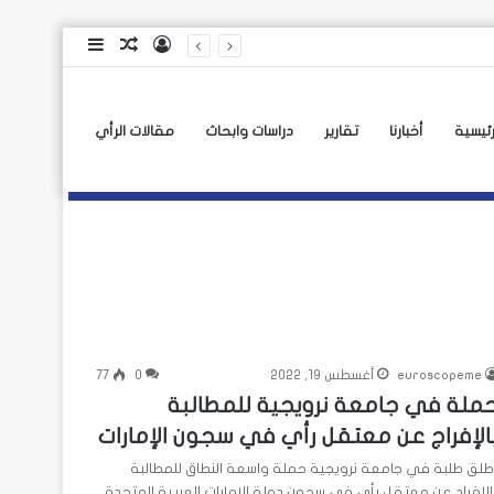
تسجيل
مقال
إضافة
الدخول
عشوائي
عمود
جانبي
رئيسية
أخبارنا
تقارير
دراسات وابحاث
مقالات الرأي
euroscopeme
أغسطس 19, 2022
0
77
ملة في جامعة نرويجية للمطالبة
الإفراج عن معتقل رأي في سجون الإمارات
طلق طلبة في جامعة نرويجية حملة واسعة النطاق للمطالبة
الإفراد عن معتقل رأي في سجون دولة الإمارات العربية المتحدة