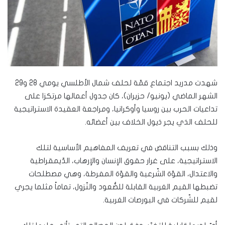
شهدت مدريد اجتماع قمّة لحلف شمال الأطلسي يومي 28 و29
الشهر الماضي (يونيو/ حزيران)، كان جدول أعمالها مرتكزا على
تداعيات الحرب بين روسيا وأوكرانيا، ومراجعة العقيدة الاستراتيجية
للحلف الذي يجر ذيول الخلاف بين أعضائه.
وذلك بسبب التناقض في تعريف المفاهيم الأساسية لتلك
الاستراتيجية، على غرار حقوق الإنسان والإرهاب، الدّيمقراطية
والاعتدال، القوّة الشّرعية والقوّة المفرطة، وهي مصطلحات
تضبطها القيم الغربية القابلة للصُّعود والنّزول، تماماً مثلما يجري
لقيم للشّركات في البورصات الغربية.