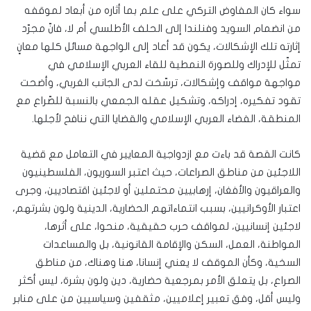
سواء كان المفاوض التركي على علم بما أثاره من أبعاد لموقفه
من انضمام السويد وفنلندا إلى الحلف الأطلسي أم لا، فانّ مجرّد
إثارته تلك الإشكالات، يكون قد أعاد إلى الواجهة مسائل كلها معانٍ
تمثّل للإدراك وللصورة النمطية للقاء العربي الإسلامي في
مواجهة مواقف وإشكالات، ترسّخت لدى الجانب الغربي، وأضحت
تقود تفكيره، إدراكه، وتشكيل عقله الجمعي بالنسبة للصّراع مع
المنطقة، الفضاء العربي الإسلامي والقضايا التي ننافح لأجلها.
كانت القصة قد باءت مع ازدواجية المعايير في التعامل مع قضية
اللاجئين من مناطق الصراعات، حيث اعتبر السوريون، الفلسطينيون
والعراقيون والأفغان، إرهابيين محتملين أو لاجئين اقتصاديين، وجرى
اعتبار الأوكرانيين، بسبب انتماءاتهم الحضارية، الدينية ولون بشرتهم،
لاجئين إنسانيين، لمواقف حرب حقيقية، منحوا، على أثرها،
المواطنة، العمل، السكن والإقامة القانونية، بل والمساعدات
السخية، وكأن الموقف لا يعني إنسانا، هنا وهناك، من مناطق
الصراع، بل يتعلق الأمر بمرجعية حضارية، دين ولون بشرة، ليس أكثر
وليس أقل، وفق تعبير إعلاميين، مثقفين وسياسيين من على منابر