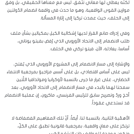
لكنّه يعطي لها معاني تتّفق، ليس مع معناها الحقيقي، بل وفق
موازين القوى الواقعية، وهو ما حدث في واقعة انضمام الدّولتين
إلى الحلف، حيث عمدت تركيا إلى إثارة المسألة.
وفي إدراك صانع القرار لديها إشكالية الكيل بمكيالين بشأن ملف
طلب الانضمام إلى الاتحاد الأوروبي الذي رُفض بفيتو يوناني،
أساسا، يعادله، الآن، فيتو تركي في الحلف.
والإشارة إلى مسار الانضمام إلى المشروع الأوروبي الذي يُفتح،
ليس على أساس اقتصادي، بل على أسس مزاجيةٍ بمرجعية الانتماء
الحضاري، على غرار ما جرى بالنسبة لأوكرانيا ومولدافيا اللّتين
سمحتا لهما بالبدء في مسار الانضمام إلى الاتحاد الأوروبي، بعد
أخذٍ وردّ وتصريح سابق للرئيس الفرنسي، ماكرون، إن عملية الانضمام
قد تستدعي عقوداً.
الأهمّية الثانية، بالنسبة لنا، أيضاً، أنّ تلك المفاهيم الفضفاضة لا
ترتكز على معانٍ واقعية، بمرجعية قانونية تطبق على الكلّ،
وتكون موحدة للمواقف ذات التشابه الكبير.