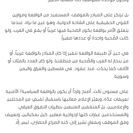
بل ترتكز على المبادر بالموقف، المستفيد من الواقعة وموازين
القوى الحقيقية على السّاحة الدولية، وهو عين ما نراه، عندما
يتعلق الأمر بواقعة يكون الضحية فيها غربياً أو يقع في الغرب، ولو
كانت الضّحية واحدة أو عددها صغيراً.
في حين أنّ طبيعة الواقعة تتغير إذا كان المبادر بالواقعة غربياً، أو
من ينحاز له الغرب والضّحية من منطقتنا، ولو كان العدد بالمئات أو
الآلاف كما يحدُث، منذ عقود، في فلسطين والعراق واليمن
وسورية.
على مستوى ثالث، أصبح وارداً أن يكون بالواقعة السياسية/ الأمنية
تعريفات عدّة، ويغيّر الإعلام معانيها باستقبال لفيفٍ من المحللين
والإعلاميين، بل المثقفين المتبعين بنظريات التفوق العرقي
والمستخدمين عبارات كلها ازدواجية معايير، كيل بمكيالين، وتعريف
وفق الموقف وبمعانٍ تشير إلى كنه الصراع الحضاري، ليس إلّا.