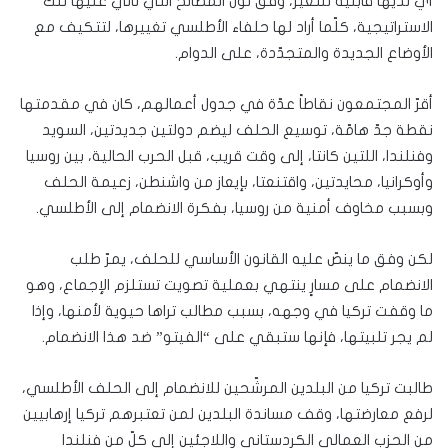
أيّ لديها قابلية للتغيّر، وفق لون المصالح التي تأتي عليها تلك
الاستراتيجية، كلّما أراد لها حلفاء الأطلسي تغييرها، لتتكيف مع
الأوضاع الجديدة والمتجدّدة، على الدوام.
أقرّ المجتمعون نقاطاً عدّة في جدول أعمالهم، كان في مقدمتها
نقطة جدّ هامّة، توسيع الحلف ليضم دولتين جديدتين، السويد
وفنلندا، اللتين كانتا، إلى وقت قريب، قبل الحرب الحالية، بين روسيا
وأوكرانيا، محايدتين، واقتنعتا، بإيعاز من واشنطن، زعيمة الحلف
وبسبب مخاوف أمنية من روسيا، بفكرة الانضمام إلى الأطلسي.
لكن وفق ما ينصّ عليه القانون الأساسي للحلف، يمرّ طلب
الانضمام على مسارٍ ينتهي بعملية تصويت تستلزم الإجماع، وهو
ما وقفت تركيا في وجهه، بسبب مطالب تراها حيوية لأمنها، وإذا
لم يجر تلبيتها، فإنها ستبقي على “الفيتو” ضد هذا الانضمام.
طالبت تركيا من البلدين المرشّحين للانضمام إلى الحلف الأطلسي،
لرفع معارضتها، وقف مساندة البلدين لمن تعتبرهم تركيا إرهابيين
من الحزب العمالي الكردستاني واللاجئين إلى كلّ من فنلندا