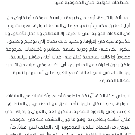
المنظمات الدولية، حتى الحقوقية منها.
المسألة، بالنتيجة، أبعد من طبيعة سياسية لموقفٍ أو تفاوض من
أجل تحقيق مكسبٍ أو تموقع على الساحة الدولية، وهو مشروع
في العلاقات الدولية التي لا تعرف إلا المصالح، ولا دخل للأخلاق، ولا
للدّبلوماسية في إقرارها، ولكنها كانت تحتاج إلى توضيح وتعليق،
ليكون الكل على علم ودراية بقيمة المعايير والأخلاقيات المزدوجة،
خصوصاً إذا كانت بمرجعية تدلل على غياب أدنى مؤشّر للإنسانية،
ولكن بدون اعتراف من المبادر بها، أي الغرب، وفي غياب من التنديد
بها والبناء، في نسج العلاقات مع الغرب، على أساسها، بالنسبة
لفضائنا الحضاري.
لا يعني هذا، البتة، أنّ ثمّة منظومة أحلام وأخلاقيات في العلاقات
الدولية، يجب الاتكال عليها لتأخذ الحق من المعتدي، بل المنطلق
هو بناء وعي بالصورة النمطية، تشكيل العقل الغربي والإدراك الذي
على أساسه يتعامل به، وهو ما جرى الكشف عنه في الموقف
التركي من انضمام البلدين المذكورين إلى الحلف لتبرز، عياناً، كلّ
تلك المنظومة النفاقية التي نسمّيها، تجاوزاً، في الإعلام، ازدواجية