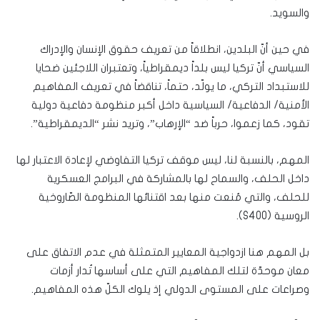
والسويد.
في حين أنّ البلدين، انطلاقاً من تعريف حقوق الإنسان والإدراك
السياسي أنّ تركيا ليس بلداً ديمقراطياً، وتعتبران اللاجئين ضحايا
للاستبداد التركي، ما يولّد، حتماً، تناقضاً في تعريف المفاهيم
الأمنية/ الدفاعية/ السياسية داخل أكبر منظومة دفاعية دولية
تقود، كما زعموا، حرباً ضد “الإرهاب”، وتريد نشر “الديمقراطية”.
المهم، بالنسبة لنا، ليس موقف تركيا التفاوضي لإعادة الاعتبار لها
داخل الحلف، والسماح لها بالمشاركة في البرامج العسكرية
للحلف، والتي مُنعت منها بعد اقتنائها المنظومة الصّاروخية
الروسية (S400).
بل المهم هنا ازدواجية المعايير المتمثلة في عدم الاتفاق على
معان موحدّة لتلك المفاهيم التي على أساسها تُدار أزمات
وصراعات على المستوى الدولي إذ يلوك الكلّ هذه المفاهيم.