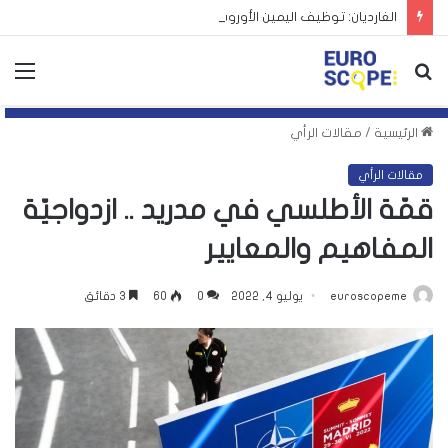
الغارديان: توظيف اليمين الأوروبي لأزمة سبتة يهدد بتكرارها
بحث
الق
عن
الرئيسية
/
مقالات الرأي
مقالات الرأي
قمّة الأطلسي في مدريد .. ازدواجيّة
المفاهيم والمعايير
euroscopeme
يوليو 4, 2022
0
60
3 دقائق