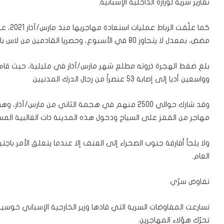
تقارير سرية لوزارة الداخلية الإسبانية.
كما علّ
مضض، بمعدل لا يتجاوز 80 في الأسبوع، وحصريا القادمين من لاس بالماس والمتجهين نحو عاصمة الصحراء الغربية لعيون.
بلغ ضغط الهجرة ذروته مطلع شهر مارس/آذار في مليلية، حيث قام
وواسعين أديا إلى إصابة 53 عنصراً من رجال الدرك المدنيين.
مهاجر من القفز على السياج ودخول هذه المدينة ذات الغالبية المسلمة والت
ولا يلجأ أفارقة جنوب الصحراء إلى العنف إلا عندما يتعلق الأمر باجتيا
العام.
تفاوض سرّي
تسارعت المفاوضات السرية التي قادها وزير الخارجية الإسباني خوسيه
تحرّك هؤلاء المهاجرين.