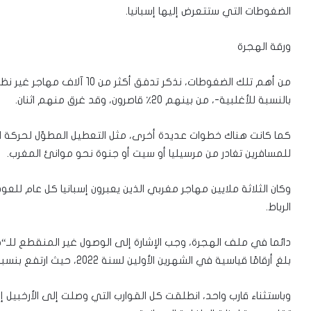
الضغوطات التي ستتعرض إليها إسبانيا.
ورقة الهجرة
بالنسبة للأغلبية-، من بينهم 20٪ قاصرون، وقد غرق منهم اثنان.
كما كانت هناك خطوات عديدة أخرى، مثل التعطيل المطوّل لحركة الر
للمسافرين تغادر من مرسيليا أو سيت أو جنوة نحو موانئ المغرب.
وكان الثلاثة ملايين مهاجر مغربي الذين يعبرون إسبانيا كل عام للعودة
الرباط.
دائما في ملف الهجرة، وجب الإشارة إلى الوصول غير المنقطع للـ“حرّ
بلغ أرقامًا قياسية في الشهرين الأولين لسنة 2022، حيث ارتفع بنسبة 135% مقارنة بنفس الفترة من السنة الماضية.
وباستثناء قارب واحد، انطلقت كل القوارب التي وصلت إلى الأرخبيل إم