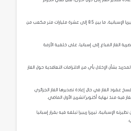
وتورد الجزائر إلى إسبانيا عبر خط بحري يربط بني صاف الجزائرية بالميريا الإسبانية، ما بين 8.5 إلى عشرة مليارات متر مكعب من
ة الغاز المباع إلى إسبانيا، على خلفية الأزمة
ريد بشأن الإخلال بأي من الالتزامات التعاقدية حول الغاز
/نيسان الماضي إسبانيا بفسخ عقود الغاز في حال إعادة تصديرها الغاز الجزائري
ز فيه منذ نهاية أكتوبر/تشرين الأول الماضي.
رته الإسبانية، تيريزا ريبيرا تبلغه فيه بقرار إسبانيا
.