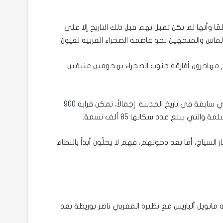
قت الرباط عمليات استعادة مهاجريها منذ مارس/آذار 2021، علمًا وأنها لم تكن تقبل بهم قبل ذلك التاريخ إلا على
 مهاجرون أفارقة جنوب الصحراء بهجومين عنيفين
وقد شارك حوالي 2500 منهم في هجمة الثاني من مارس/آذار، وهي سابقة في تاريخ المدينة. إجمالاً، تمكن قرابة 900
ي يبلغ عدد سكانها 85 ألف نسمة.
ز السياج، أما بعد دخولهم، فهم لا يخلّون أبداً بالنظام
 مانويل ألباريس مع نظيره المغربي ناصر بوريطة بعد