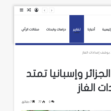
تسجيل
مقال
إضافة
الدخول
عشوائي
عمود
جانبي
رئيسية
أخبارنا
تقارير
دراسات وابحاث
مقالات الرأي
د بوقف إمدادات الغاز
لجزائر وإسبانيا تمتد
ت الغاز
0
77
7 دقائق