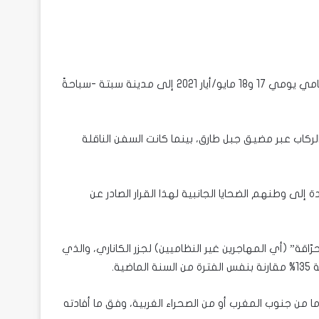
من أهم تلك الضغوطات، نذكر تدفق أكثر من 10 آلاف مهاجر غير نظامي يومي 17 و18 مايو/أيار 2021 إلى مدينة سبتة -سباحةً
كاب عبر مضيق جبل طارق، بينما كانت السفن الناقلة
 إلى وطنهم الضحايا الجانبية لهذا القرار الصادر عن
اقة” (أي المهاجرين غير النظاميين) لجزر الكاناري، والذي
ا من جنوب المغرب أو من الصحراء الغربية، وفق ما أفادته