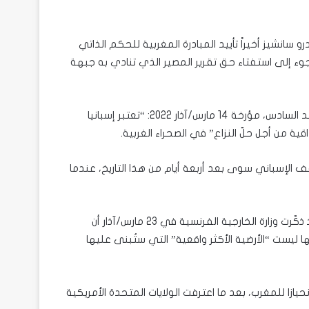
نية بيدرو سانشيز أخيراً تأييد المبادرة المغربية للحكم الذاتي
جوء إلى استفتاء حق تقرير المصير الذي تنادي به جبهة
في رسالة بالفرنسية إلى العاهل المغربي محمد السادس، مؤرخة 14 مارس/آذار 2022: “تعتبر إسبانيا
ية من أجل حلّ النزاع” في الصحراء الغربية.
ف الإسباني سوى بعد أربعة أيام من هذا التاريخ، عندما
من خلال هذه الخطوة، يتجاوز سانشيز حتى موقف ألمانيا وفرنسا، إذ ذكّرت وزارة الخارجية الفرنسية في 23 مارس/آذار أن
ها ليست “الأرضية الأكثر واقعية” التي ستُبنى عليها
ازا للمغرب، بعد ما اعترفت الولايات المتحدة الأمريكية