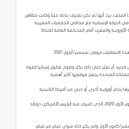
ا الملف، بيد أنها لم تكن تعترف بذلك علناَ وكانت تتظاهر
مي الدولة الإسبانية مع محامي الجمعيات المغربية
لأوروبية والمغرب أمام المحكمة العامة للاتحاد
لاتفاقيات موفى سبتمبر/أيلول 2021.
 مدريد أن تعبّر على ذلك بكل وضوح. فكون إسبانيا القوة
لمملكة المتحدة يجعل موقفها أكثر أهمية.
ا بلدان أوروبية أخرى أو حتى من أمريكا اللاتينية.
لم يتهاون المغرب في الضغط على مدريد منذ تاريخ 10 ديسمبر/كانون الأول 2020، الذي اعترف فيه الرئيس الأمريكي دونالد
لغت الرباط القمة بين الحكومتين المُقرر عقدها في 17 ديسمبر/كانون الأول. ولم يكن ذلك سوى غيض من فيض