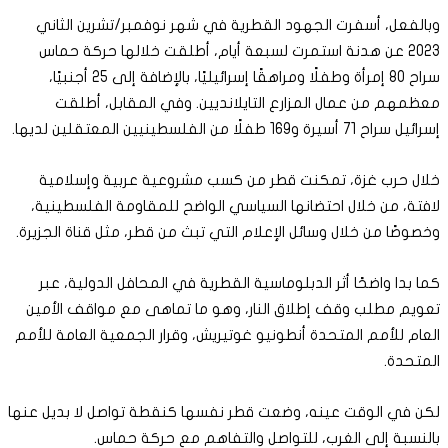
وبالفعل، أسفرت الجهود القطرية في شهر نوفمبر/تشرين الثاني
2023 عن هدنة استمرت لسبعة أيام، أطلقت خلالها حركة حماس
سراح 80 إمرأة وطفلًا ومراهقًا إسرائيليًا، بالإضافة إلى 25 أجنبيًا،
معظمهم من عمال المزارع التايلانديين. وفي المقابل، أطلقت
إسرائيل سراح 71 أسيرة و169 طفلًا من الفلسطينيين المعتقلين لديها.
خلال حرب غزة، تمكنت قطر من كسب مشروعية عربية وإسلامية
لافتة، من خلال احتضانها السياسي الواضح للمقاومة الفلسطينية،
وخصوصًا من خلال وسائل الإعلام التي تبث من قطر، مثل قناة الجزيرة.
كما بدا واضحًا أثر الدبلوماسية القطرية في المحافل الدولية، عبر
تعويم مطلب وقف إطلاق النار، وهو ما تماهى مع مواقف الأمين
العام للأمم المتحدة أنطونيو غوتيريش، وقرار الجمعية العامة للأمم
المتحدة.
لكن في الوقت عينه، وضعت قطر نفسها كنقطة تواصل لا بديل عنها
بالنسبة إلى الغرب، للتواصل والتفاهم مع حركة حماس.