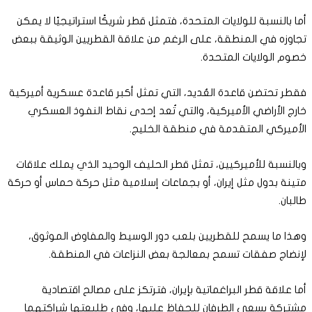
أما بالنسبة للولايات المتحدة، فتمثل قطر شريكًا استراتيجيًا لا يمكن
تجاوزه في المنطقة، على الرغم من علاقة القطريين الوثيقة ببعض
خصوم الولايات المتحدة.
فقطر تحتضن قاعدة العُديد، التي تمثل أكبر قاعدة عسكرية أميركية
خارج الأراضي الأميركية، والتي تُعد إحدى نقاط النفوذ العسكري
الأميركي المتقدمة في منطقة الخليج.
وبالنسبة للأميركيين، تمثل قطر الحليف الوحيد الذي يملك علاقات
متينة بدول مثل إيران، أو بجماعات إسلامية مثل حركة حماس أو حركة
طالبان.
وهذا ما يسمح للقطريين بلعب دور الوسيط والمفاوض الموثوق،
لإنضاج صفقات تسمح بمعالجة بعض النزاعات في المنطقة.
أما علاقة قطر البراغماتية بإيران، فترتكز على مصالح اقتصادية
مشتركة يسعى الطرفان للحفاظ عليها، وفي طليعتها شراكتهما