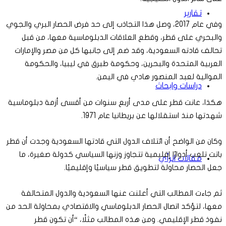
تقارير
وفي عام 2017، وصل هذا التجاذب إلى حد فرض الحصار البري والجوي
والبحري على قطر، وقطع العلاقات الدبلوماسية معها، من قبل
تحالف قادته السعودية، وقد ضم إلى جانبها كل من مصر والإمارات
العربية المتحدة والبحرين، وحكومة طبرق في ليبيا، والحكومة
الموالية لعبد المنصور هادي في اليمن.
دراسات وابحاث
هكذا، عانت قطر على مدى أربع سنوات من أقسى أزمة دبلوماسية
شهدتها منذ استقلالها عن بريطانيا عام 1971.
وكان من الواضح أن ائتلاف الدول التي قادتها السعودية وجدت أن قطر
باتت تلعب أدوارًا إقليمية تتجاوز وزنها السياسي كدولة صغيرة، ما
مقالات الرأي
جعل الحصار محاولة لتطويق قطر سياسيًا وإقليميًا.
ثم جاءت المطالب التي أعلنت عنها السعودية والدول المتحالفة
معها، لتؤكد اتصال الحصار الدبلوماسي والاقتصادي بمحاولة الحد من
نفوذ قطر الإقليمي. ومن هذه المطالب مثلًا، “أن تكون قطر