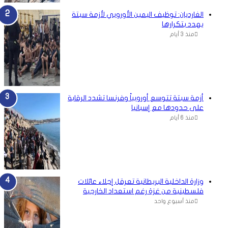
الغارديان: توظيف اليمين الأوروبي لأزمة سبتة
يهدد بتكرارها
منذ 3 أيام
أزمة سبتة تتوسع أوروبياً وفرنسا تشدد الرقابة
على حدودها مع إسبانيا
منذ 6 أيام
وزارة الداخلية البريطانية تعرقل إجلاء عائلات
فلسطينية من غزة رغم استعداد الخارجية
منذ أسبوع واحد