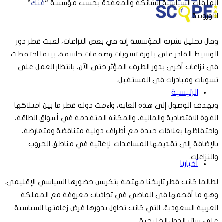
الملفات السياسية الشائكة والمعقدة بحسب مؤسسة “
فنك
”
عن
الأوروبية.
وقال تحليل نشرته المؤسسة إنه في بعض النزاعات، لعبت قطر دور
الوسيط القادر على بلورة تسويات وصفقات حاسمة، بينما احتفظت
في نزاعات أخرى بدور الطرف المؤثر حتى الآن، بانتظار العمل على
تسويات ومبادرات في المستقبل.
الرئيسية
وبهدف الوصول إلى هذه الغاية، واءمت دولة قطر ما بين امتلاكها
القوة الاقتصادية والمالية، والمكانة المتقدمة في أسواق الطاقة،
واحتفاظها بعلاقات جيدة مع أطراف دولية متناقضة ومتعارضة،
بالإضافة إلى تقديمها المساعدات الإغاثية في مناطق الحروب
والنزاعات.
أخبارنا
لطالما كانت قطر تاريخيًا مهتمة بتكريس حضورها السياسي الإقليمي،
وهو ما أقحمها في الماضي في تجاذبات معروفة مع المملكة
العربية السعودية، التي كانت تحاول بدورها فرض زعامتها السياسية
على سائر الدول الخليجية.