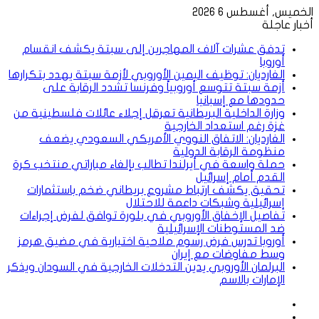
الخميس, أغسطس 6 2026
أخبار عاجلة
تدفق عشرات آلاف المهاجرين إلى سبتة يكشف انقسام
أوروبا
الغارديان: توظيف اليمين الأوروبي لأزمة سبتة يهدد بتكرارها
أزمة سبتة تتوسع أوروبياً وفرنسا تشدد الرقابة على
حدودها مع إسبانيا
وزارة الداخلية البريطانية تعرقل إجلاء عائلات فلسطينية من
غزة رغم استعداد الخارجية
الغارديان: الاتفاق النووي الأمريكي السعودي يضعف
منظومة الرقابة الدولية
حملة واسعة في أيرلندا تطالب بإلغاء مباراتي منتخب كرة
القدم أمام إسرائيل
تحقيق يكشف ارتباط مشروع بريطاني ضخم باستثمارات
إسرائيلية وشبكات داعمة للاحتلال
تفاصيل الإخفاق الأوروبي في بلورة توافق لفرض إجراءات
ضد المستوطنات الإسرائيلية
أوروبا تدرس فرض رسوم ملاحية اختيارية في مضيق هرمز
وسط مفاوضات مع إيران
البرلمان الأوروبي يدين التدخلات الخارجية في السودان ويذكر
الإمارات بالاسم
إضافة
مقال
عمود