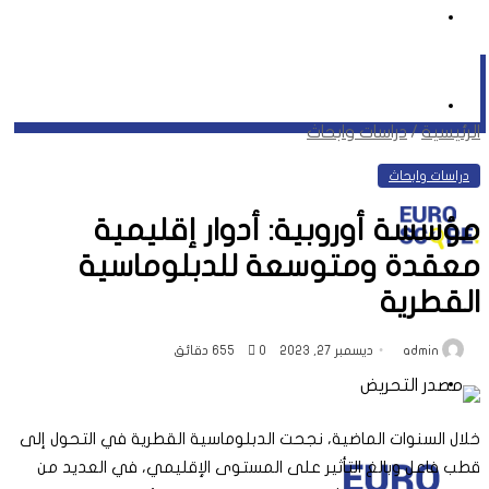
جانبي
تسجيل
عشوائي
الدخول
القائمة
الرئيسية
/
دراسات وابحاث
دراسات وابحاث
مؤسسة أوروبية: أدوار إقليمية
معقدة ومتوسعة للدبلوماسية
القطرية
admin
ديسمبر 27, 2023
0
55
6 دقائق
بحث
خلال السنوات الماضية، نجحت الدبلوماسية القطرية في التحول إلى
قطب فاعل وبالغ التأثير على المستوى الإقليمي، في العديد من