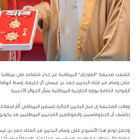
كشفت صحيفة “الغارديان” البريطانية عن جدل متصاعد في بريطانيا ب
على وسام من ملك البحرين حمد بن عيسى آل خليفة، وسط اتهامات 
القواعد الخاصة بوزارة الخارجية البريطانية بشأن الجوائز الأجنبية.
وقالت الصحيفة إن منح البحرين الجائزة للسفير البريطاني أثار انتقا
تكشف أن الدبلوماسيين والموظفين المدنيين البريطانيين قد يكونو
وحصل لونغ هذا الأسبوع على وسام البحرين من الملك حمد بن عيس
خطوة قال نشطاء حقوقيون وسياسيون إنها تمثل “انتهاكاً مباشراً” ل