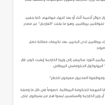
ل جوائز أجنبية أثناء أو بعد انتهاء مهامهم. كما يتعين
اطنين بريطانيين، وهو ما نقلت “الغارديان” عن مصدر
ء بريطانيين لدى البحرين، بعد تكريمات مماثلة حصل
موند.
يين اللورد سكريفن إلى وزيرة الخارجية إيفيت كوبر، قال
 البروتوكول الدبلوماسي البريطاني.
 وموظفونا المدنيون معرضون للخطر”.
ضايا المهمة للحكومة البريطانية، خصوصاً في ظل ما وصفه
ً أن وزير الخارجية والسياسيين ليسوا هم من يسيطرون على