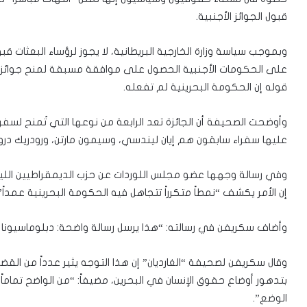
قبول الجوائز الأجنبية.
وبموجب سياسة وزارة الخارجية البريطانية، لا يجوز لرؤساء البعثات قبو
على الحكومات الأجنبية الحصول على موافقة مسبقة لمنح جوائز لمو
قوله إن الحكومة البحرينية لم تفعله.
وأوضحت الصحيفة أن الجائزة تعد الرابعة من نوعها التي تُمنح لسفرا
عليها سفراء سابقون هم إيان ليندسي، وسيمون مارتن، ورودريك درو
وفي رسالة وجهها عضو مجلس اللوردات عن حزب الديمقراطيين الليبرال
إن الأمر يكشف “نمطاً متكرراً تتجاهل فيه الحكومة البحرينية عمداً”
وأضاف سكريفن في رسالته: “هذا يرسل رسالة واضحة: دبلوماسيونا
وقال سكريفن لصحيفة “الغارديان” إن هذا التوجه يثير عدداً من الق
بتدهور أوضاع حقوق الإنسان في البحرين، مضيفاً: “من الواضح تماما
الوضع”.