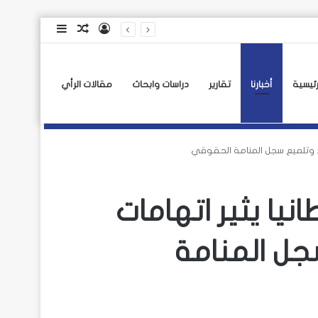
تسجيل
مقال
إضافة
الدخول
عشوائي
عمود
جانبي
رئيسية
أخبارنا
تقارير
دراسات وابحاث
مقالات الرأي
اعد وتلميع سجل المنامة الحقوقي
نيا يثير اتهامات
جل المنامة