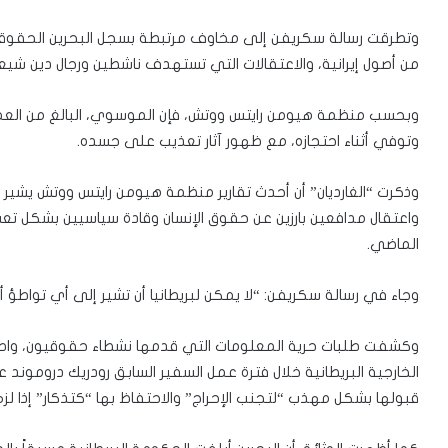
وتطرقت رسالة سكريفن إلى مخاوف مرتبطة بسجل البحرين الحقو
من أصول إيرانية، والاعتقالات التي تستهدف ناشطين ورجال دين ش
وتوفي أثناء احتجازه، مع ظهور آثار تعذيب على جسده.
وذكرت “الغارديان” أن أحدث تقارير منظمة هيومن رايتس ووتش يشير إ
الماضي.
وجاء في رسالة سكريفن: “لا يمكن لبريطانيا أن تشير إلى أي تواطؤ أو
وكشفت طلبات حرية المعلومات التي قدمها نشطاء حقوقيون، واطلعت
قبولها بشكل مهذب “لتجنب الإحراج” والاحتفاظ بها “كتذكار” إذا لزم 