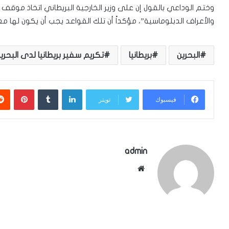
وختم الوداعي بالقول إن على وزير الخارجية البريطاني اتخاذ موقف
والأعراف الدبلوماسية”، مؤكداً أن تلك القواعد يجب أن يكون لها 
البحرين
بريطانيا
تكريم سفير بريطانيا لدى البحري
لينكدإن
بينتي
فيسبوك
تويتر
admin
موقع
الويب