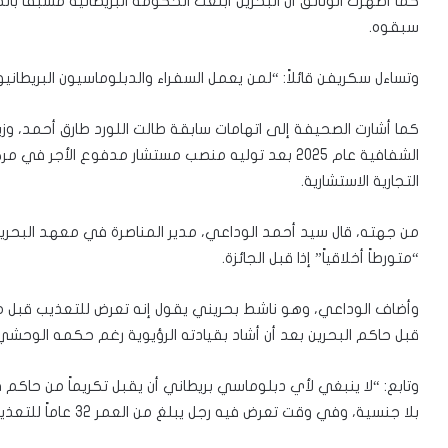
كما أظهرت الوثائق أن البحرين أبلغت الحكومة البريطانية مسبقاً با
سبقوه.
وتساءل سكريفن قائلاً: “لمن يعمل السفراء والدبلوماسيون البريطانيو
كما أشارت الصحيفة إلى اتهامات سابقة طالت اللورد طارق أحمد، وزي
الشفافية عام 2025 بعد توليه منصب مستشار مدفوع الأجر
التجارية الاستشارية.
من جهته، قال سيد أحمد الوداعي، مدير المناصرة في معهد البحرين
“متورطاً أخلاقياً” إذا قبل الجائزة.
وأضاف الوداعي، وهو ناشط بحريني يقول إنه تعرض للتعذيب قبل مغادر
قبل حاكم البحرين بعد أن أشاد بقيادته الرؤيوية رغم حكمه الوحشي 
وتابع: “لا ينبغي لأي دبلوماسي بريطاني أن يقبل تكريماً من حا
بلا جنسية، وفي وقت تعرض فيه رجل يبلغ من العمر 32 عاماً للتعذيب حتى الموت”.