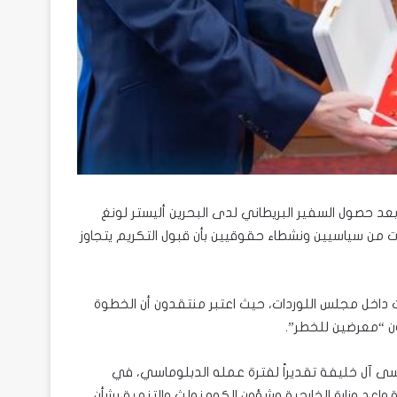
عد حصول السفير البريطاني لدى البحرين أليستر لونغ
من سياسيين ونشطاء حقوقيين بأن قبول التكريم يتجاوز
دات داخل مجلس اللوردات، حيث اعتبر منتقدون أن الخطوة
ن “معرضين للخطر”.
ى آل خليفة تقديراً لفترة عمله الدبلوماسي، في
قواعد وزارة الخارجية وشؤون الكومنولث والتنمية بشأن