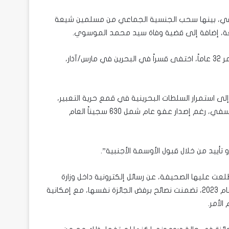
قي، بينها سحب الجنسية الجماعي من مسلمين شيعة
يعة، إضافة إلى قضية وفاة سيد محمد الموسوي.
وبحسب منظمة هيومن رايتس ووتش، فإن الموسوي، البالغ من العمر 32 عاماً، اختفى قسراً في البحرين في مارس/آذار،
لى استمرار السلطات البحرينية في قمع حرية التعبير،
واعتقال مدافعين بارزين عن حقوق الإنسان وقادة سياسيين بشكل تعسفي، رغم إصدار عفو عام شمل 630 سجيناً العام
 تأييد من خلال قبول الأوسمة الأجنبية”.
 عليها الصحيفة، عن رسائل إلكترونية داخل وزارة
الخارجية البريطانية خلال فترة عمل السفير السابق رودريك دروموند عام 2023، تضمنت نصائح برفض الجائزة نفسها، مع إمكانية
الأمر.