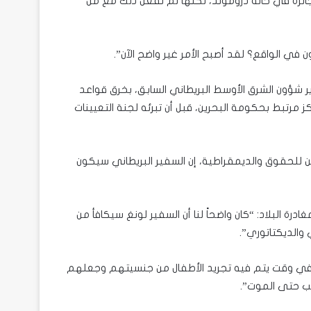
لجائزة في حالة دروموند، لكنها لم تفعل ذلك مع من
ن في الواقع؟ لقد أصبح الأمر غير واضح الآن”.
ر شؤون الشرق الأوسط البريطاني السابق، بخرق قواعد
 في مركز مرتبط بحكومة البحرين، قبل أن تبرئه لجنة التعيينات
 للحقوق والديمقراطية، إن السفير البريطاني سيكون
ة البلاد: “كان واضحاً لنا أن السفير لونغ سيكافأ من
والديكتاتوري”.
كم في وقت يتم فيه تجريد الأطفال من جنسيتهم وجعلهم